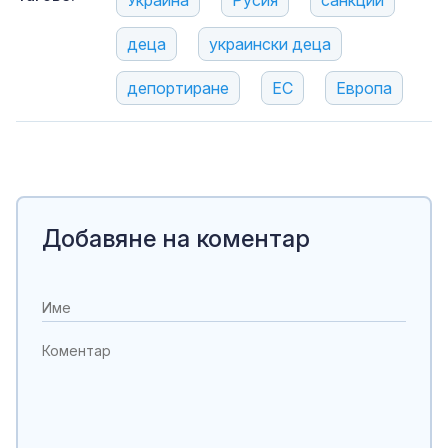
Украйна
Русия
санкции
деца
украински деца
депортиране
ЕС
Европа
Добавяне на коментар