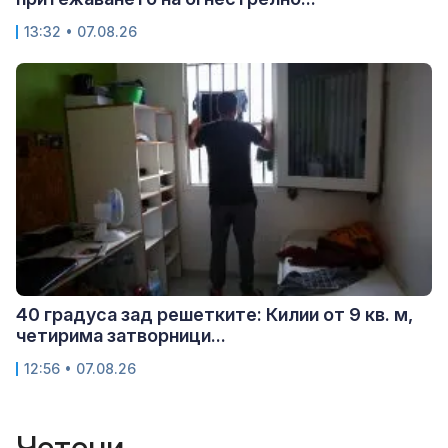
13:32 • 07.08.26
40 градуса зад решетките: Килии от 9 кв. м,
четирима затворници...
12:56 • 07.08.26
Четени