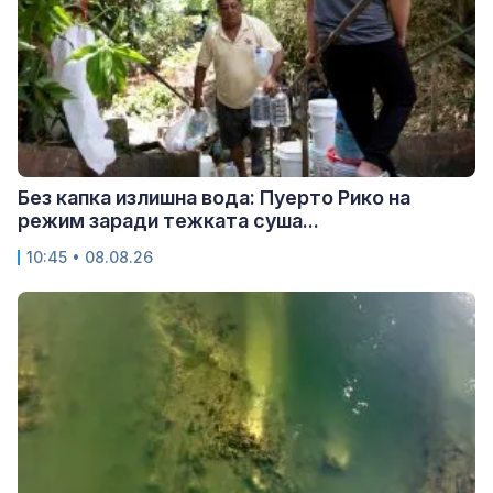
Без капка излишна вода: Пуерто Рико на
режим заради тежката суша...
10:45 • 08.08.26