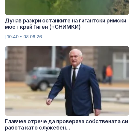
Дунав разкри останките на гигантски римски
мост край Гиген (+СНИМКИ)
10:40 • 08.08.26
Главчев отрече да проверява собствената си
работа като служебен...