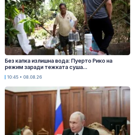
Без капка излишна вода: Пуерто Рико на
режим заради тежката суша...
10:45 • 08.08.26