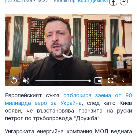
22.04.2026 • 18:27
Редактор:
Вяра Димова
Share
Loaded
:
Replay
Unmute
Picture-
Fullscreen
100.00%
in-
Picture
Европейският съюз
отблокира заема от 90
милиарда евро за Украйна
, след като Киев
обяви, че възстановява транзита на руски
петрол по тръбопровода "Дружба".
Унгарската енергийна компания МОЛ веднага