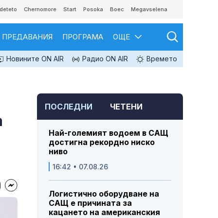
deteto
Chernomore
Start
Posoka
Boec
Megavselena
ПРЕДАВАНИЯ
ПРОГРАМА
ОЩЕ
Новините ON AIR
Радио ON AIR
Времето
ПОСЛЕДНИ
ЧЕТЕНИ
а
Най-големият водоем в САЩ
достигна рекордно ниско
ниво
16:42 • 07.08.26
Логистично оборудване на
САЩ е причината за
кацането на американския