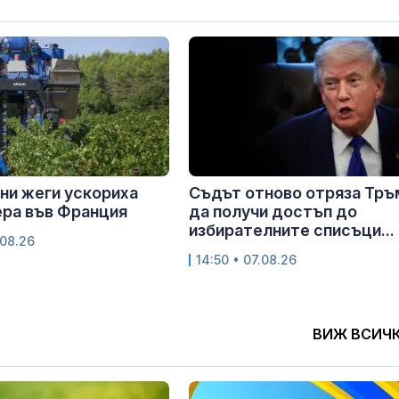
ни жеги ускориха
Съдът отново отряза Тръ
ра във Франция
да получи достъп до
избирателните списъци...
.08.26
14:50 • 07.08.26
ВИЖ ВСИЧ