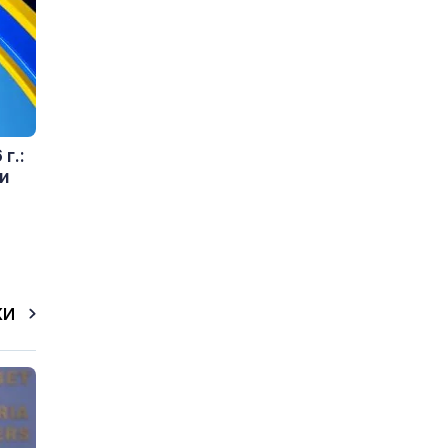
г.:
и
КИ