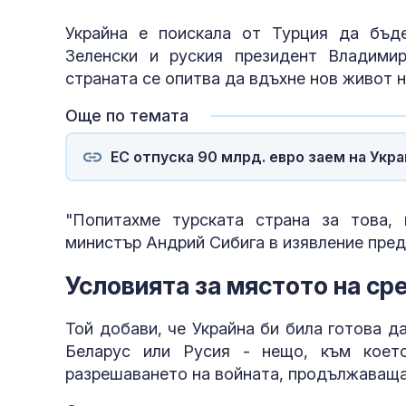
Украйна е поискала от Турция да бъ
Зеленски и руския президент Владими
страната се опитва да вдъхне нов живот н
Още по темата
ЕС отпуска 90 млрд. евро заем на Укра
"Попитахме турската страна за това, 
министър Андрий Сибига в изявление пред
Условията за мястото на ср
Той добави, че Украйна би била готова д
Беларус или Русия - нещо, към коет
разрешаването на войната, продължаваща 