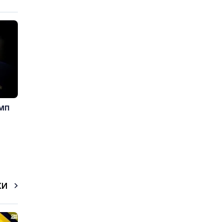
мп
КИ