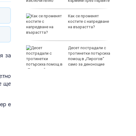
кърмени през първите
шест месеца
мърсени
Как се променят
,
костите с напредване
раницата
на възрастта?
още се
Десет пострадали с
де
тротинетки потърсиха
я за
на поста
помощ в „Пирогов“
само за денонощие
етно
е ще
ер е