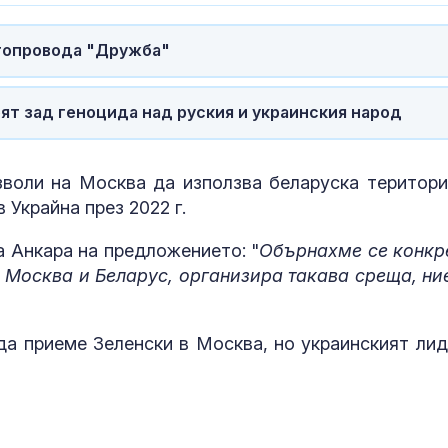
топровода "Дружба"
БАБХ спря за
пипер, домати
смокини на г
ят зад геноцида над руския и украинския народ
Федоров все 
надява да бъ
зволи на Москва да използва беларуска територи
възстановен 
Украйна през 2022 г.
си
а Анкара на предложението: "
Обърнахме се конкр
н Москва и Беларус, организира такава среща, ни
да приеме Зеленски в Москва, но украинският лид