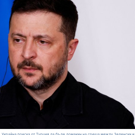
Украйна поиска от Турция да бъде домакин на среща между Зеленски и