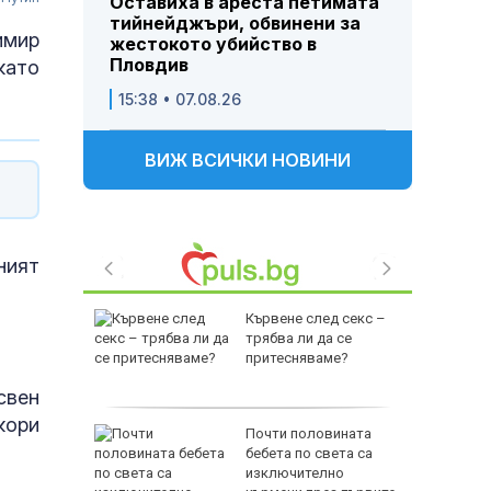
Оставиха в ареста петимата
тийнейджъри, обвинени за
имир
жестокото убийство в
Пловдив
като
15:38 • 07.08.26
ВИЖ ВСИЧКИ НОВИНИ
ният
ли на АМ
Кървене след секс –
й Ямбол
трябва ли да се
притесняваме?
свен
кори
юзници
Почти половината
провалят
бебета по света са
во
изключително