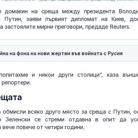
де домакин на среща между президента Волод
р Путин, заяви първият дипломат на Киев, до
а застоялите мирни преговори, предаде Reuters.
йна на фона на нови жертви във войната с Русия
попитахме и някои други столици“, каза външ
 репортери.
Кола се запа
ещата
"Тракия" кра
а обмисли всяко друго място за среща с Путин, о
о Зеленски се стреми отдавна в опит да ус
Западните съ
вече повече от четири години.
са на път да 
Украйна отно