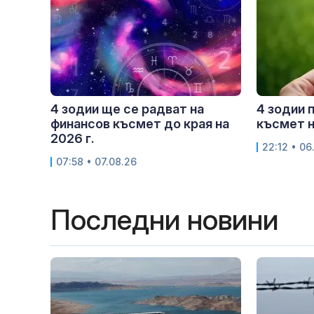
4 зодии ще се радват на
4 зодии 
финансов късмет до края на
късмет н
2026 г.
22:12 • 06
07:58 • 07.08.26
Последни новини