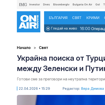
Investor
Dnes
Bloombergtv
Bulgaria On Air
Gol
T
БЪЛГАРИЯ
СВЯТ
КРИМИ
16:00
Гледай на живо
Операци
Начало
Свят
Украйна поиска от Турц
между Зеленски и Пути
Готови сме за преговори на неутрална територ
22.04.2026 • 15:29
Редактор:
Вяра Димова