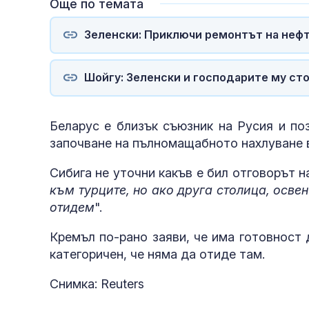
Още по темата
Зеленски: Приключи ремонтът на неф
Шойгу: Зеленски и господарите му сто
Беларус е близък съюзник на Русия и по
започване на пълномащабното нахлуване в 
Сибига не уточни какъв е бил отговорът н
към турците, но ако друга столица, осве
отидем
".
Кремъл по-рано заяви, че има готовност 
категоричен, че няма да отиде там.
Снимка: Reuters