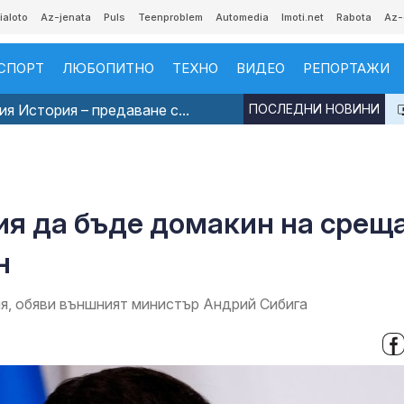
ialoto
Az-jenata
Puls
Teenproblem
Automedia
Imoti.net
Rabota
Az-
СПОРТ
ЛЮБОПИТНО
ТЕХНО
ВИДЕО
РЕПОРТАЖИ
я История – предаване с...
ПОСЛЕДНИ НОВИНИ
ия да бъде домакин на срещ
н
ия, обяви външният министър Андрий Сибига