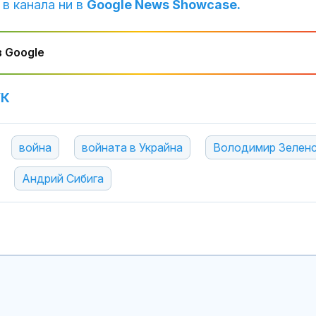
 в канала ни в
Google News Showcase.
 Google
УК
война
войната в Украйна
Володимир Зелен
Андрий Сибига