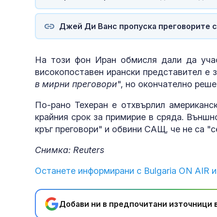
Джей Ди Ванс пропуска преговорите с
На този фон Иран обмисля дали да учас
високопоставен ирански представител е з
в мирни преговори
", но окончателно реше
По-рано Техеран е отхвърлил американск
крайния срок за примирие в сряда. Външн
кръг преговори" и обвини САЩ, че не са "
Снимка: Reuters
Останете информирани с Bulgaria ON AIR и
Добави ни в предпочитани източници в