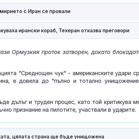
мирието с Иран се провали
куваха ирански кораб, Техеран отказва преговори
ази Ормузкия проток затворен, докато блокадат
цията "Среднощен чук" - американските удари с
ина, е довела до "пълно и тотално унищожение
де дълъг и труден процес, като той критикува м
ъчно признание на пилотите, участвали в ударите.
ката, цялата страна ще бъде унищожена