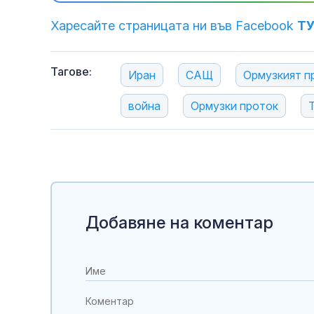
Харесайте страницата ни във Facebook
Т
Тагове:
Иран
САЩ
Ормузкият п
война
Ормузки проток
Добавяне на коментар