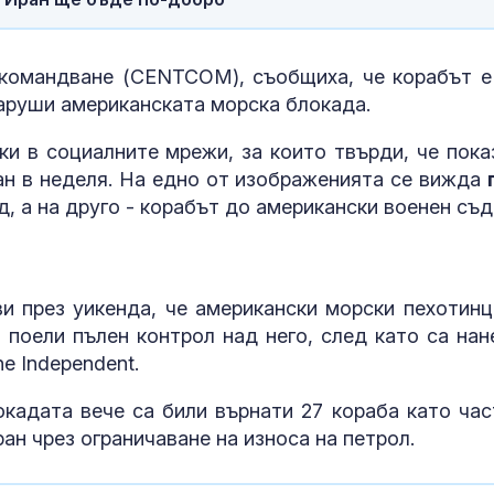
Министър Абр
Вносът на сл
командване (CENTCOM), съобщиха, че корабът е
от Украйна ще
контролира
наруши американската морска блокада.
и в социалните мрежи, за които твърди, че пока
За милиони е
Продават шес
ан в неделя. На едно от изображенията се вижда
острова на Х
д, а на друго - корабът до американски военен съд
и Кавала
 през уикенда, че американски морски пехотинц
 поели пълен контрол над него, след като са нан
e Independent.
окадата вече са били върнати 27 кораба като час
ан чрез ограничаване на износа на петрол.