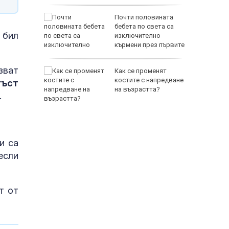
овски:
Почти половината
ънчоглед
бебета по света са
 бил
 се
изключително
кърмени през първите
шест месеца
зват
вро:
Как се променят
т частни
костите с напредване
гъст
алкидики
на възрастта?
.
и са
если
т от