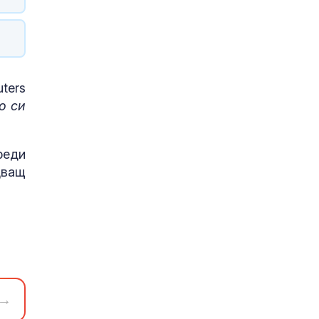
ters
о си
реди
дващ
→