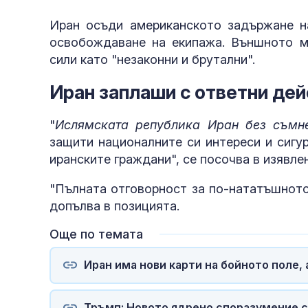
Иран осъди американското задържане на
освобождаване на екипажа. Външното м
сили като "незаконни и брутални".
Иран заплаши с ответни дей
"
Ислямската република Иран без съмн
защити националните си интереси и сигу
иранските граждани", се посочва в изявле
"Пълната отговорност за по-нататъшното
допълва в позицията.
Още по темата
Иран има нови карти на бойното поле,
Тръмп: Новото ядрено споразумение с