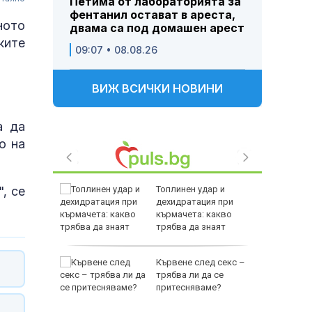
Петима от лабораторията за
фентанил остават в ареста,
ното
двама са под домашен арест
ките
09:07 • 08.08.26
ВИЖ ВСИЧКИ НОВИНИ
а да
о на
, се
рофа в
Топлинен удар и
тобус,
дехидратация при
кърмачета: какво
зе пет
трябва да знаят
родителите
биха
Кървене след секс –
ред тях
трябва ли да се
йнините
притесняваме?