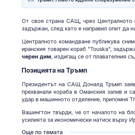
От своя страна САЩ, чрез Централното 
задържан, след като е направил опит да 
Централното командване публикува снимк
иранския товарен кораб "Touska", задърж
черен дим
, издигащ се от плавателния съ
Позицията на Тръмп
Президентът на САЩ Доналд Тръмп заяви
прехванали кораба в Оманския залив и са
удар в машинното отделение, припомня Th
Вашингтон твърди, че от началото на бл
усилията за икономически натиск върху Ир
Още по темата