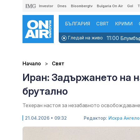
Investor
Dnes
Bloombergtv
Bulgaria On Air
Gol
T
БЪЛГАРИЯ
СВЯТ
КРИМИ
11:00
Гледай на живо
Блумбърг
Начало
Свят
Иран: Задържането на н
брутално
Техеран настоя за незабавното освобождаване
21.04.2026 • 09:32
Редактор:
Искра Ангело