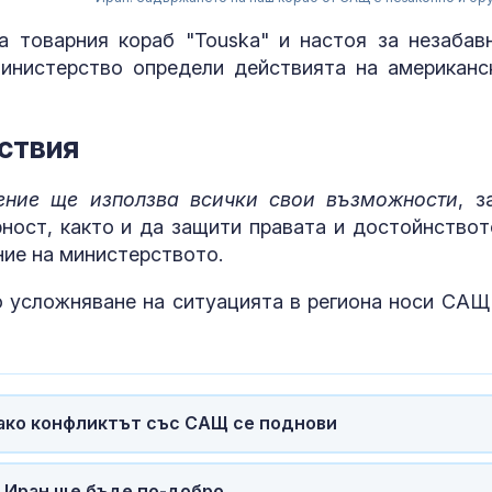
 товарния кораб "Touska" и настоя за незабав
инистерство определи действията на американс
ствия
ение ще използва всички свои възможности
, з
рност, както и да защити правата и достойнствот
ние на министерството.
 усложняване на ситуацията в региона носи САЩ"
Тежка катаст
Бразилия с ав
камион и два
автомобила в
жертви
Руски удари у
 ако конфликтът със САЩ се поднови
трима души, с
дете, в покра
на Киев
 Иран ще бъде по-добро