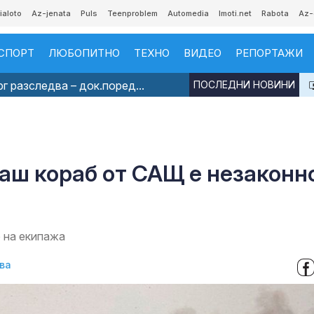
ialoto
Az-jenata
Puls
Teenproblem
Automedia
Imoti.net
Rabota
Az-
СПОРТ
ЛЮБОПИТНО
ТЕХНО
ВИДЕО
РЕПОРТАЖИ
 разследва – док.поред...
ПОСЛЕДНИ НОВИНИ
аш кораб от САЩ е незаконн
 на екипажа
ва