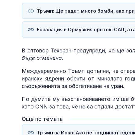
Тръмп: Ще падат много бомби, ако при
Ескалация в Ормузкия проток: САЩ ата
В отговор Техеран предупреди, че
ще зап
бъде отменена
.
Междувременно Тръмп допълни, че опера
ирански ядрени обекти от миналата год
съоръженията за обогатяване на уран.
По думите му възстановяването им ще бъ
като CNN за това, че не са отдали достат
Още по темата
Тръмп за Иран: Ако не подпишат сдел