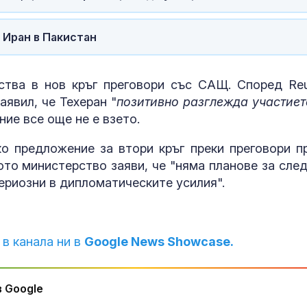
 Иран в Пакистан
тва в нов кръг преговори със САЩ. Според Reu
аявил, че Техеран "
позитивно разглежда участиет
ние все още не е взето.
о предложение за втори кръг преки преговори п
ото министерство заяви, че "няма планове за сле
сериозни в дипломатическите усилия".
 в канала ни в
Google News Showcase.
 Google