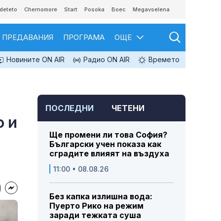
deteto
Chernomore
Start
Posoka
Boec
Megavselena
ПРЕДАВАНИЯ
ПРОГРАМА
ОЩЕ
Новините ON AIR
Радио ON AIR
Времето
ПОСЛЕДНИ
ЧЕТЕНИ
о и
Ще промени ли това София?
Български учен показа как
сградите влияят на въздуха
11:00 • 08.08.26
Без капка излишна вода:
Пуерто Рико на режим
заради тежката суша