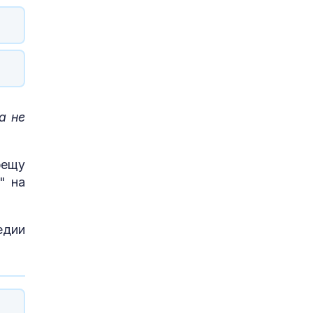
а не
рещу
" на
едии