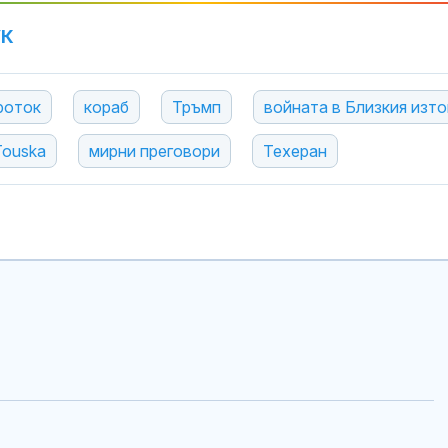
УК
роток
кораб
Тръмп
войната в Близкия изто
Touska
мирни преговори
Техеран