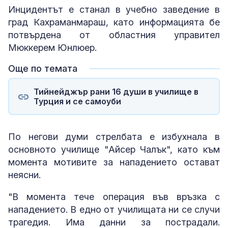
Инцидентът е станал в учебно заведение в
град Кахраманмараш, като информацията бе
потвърдена от областния управител
Мюккерем Юнлюер.
Още по темата
Тийнейджър рани 16 души в училище в
Турция и се самоуби
По негови думи стрелбата е избухнала в
основното училище "Айсер Чалък", като към
момента мотивите за нападението остават
неясни.
"В момента тече операция във връзка с
нападението. В едно от училищата ни се случи
трагедия. Има данни за пострадали.