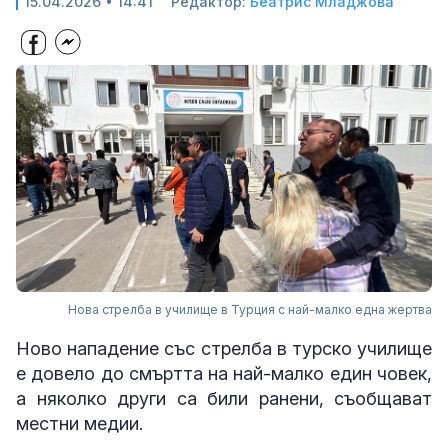
15.04.2026 • 14:41
Редактор:
Беатрис Младжова
Нова стрелба в училище в Турция с най-малко една жертва
Ново нападение със стрелба в турско училище
е довело до смъртта на най-малко един човек,
а няколко други са били ранени, съобщават
местни медии.