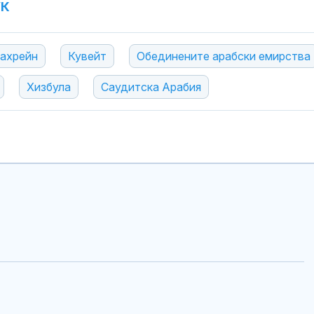
УК
ахрейн
Кувейт
Обединените арабски емирства
Хизбула
Саудитска Арабия