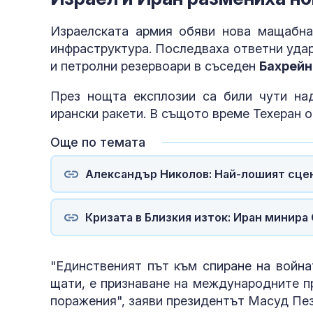
Израелската армия обяви нова мащабн
инфраструктура. Последваха ответни удар
и петролни резервоари в съседен
Бахрейн
През нощта експлозии са били чути над
ирански ракети. В същото време Техеран о
Още по темата
Александър Николов: Най-лошият сцен
Кризата в Близкия изток: Иран минира
"Единственият път към спиране на война
щати, е признаване на международните п
поражения", заяви президентът Масуд Пе