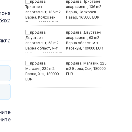
ем
продава, Тристаен
йк и за
апартамент, 136 m2
 да
Варна, Колхозен
иона
Пазар, 165000 EUR
бяха
заболяв
а
продава, Двустаен
жимът и
апартамент, 63 m2
якла
Варна област, м-т
т
Кабакум, 109000 EUR
пеперуд
от
продава, Магазин, 225
султ се
m2 Варна, Хеи, 180000
EUR
продава, Офис, 141 m2
Варна, Бриз, 112000
EUR
ните
ните