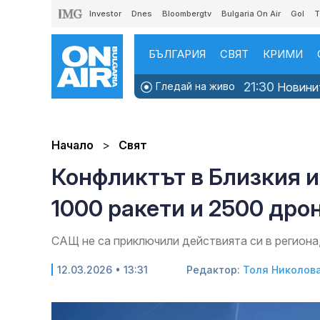
Investor
Dnes
Bloombergtv
Bulgaria On Air
Gol
T
БЪЛГАРИЯ
СВЯТ
КРИМИ
21:30
Гледай на живо
Новини
Начало
Свят
Конфликтът в Близкия и
1000 ракети и 2500 дро
САЩ не са приключили действията си в региона
12.03.2026 • 13:31
Редактор:
Толя Николов