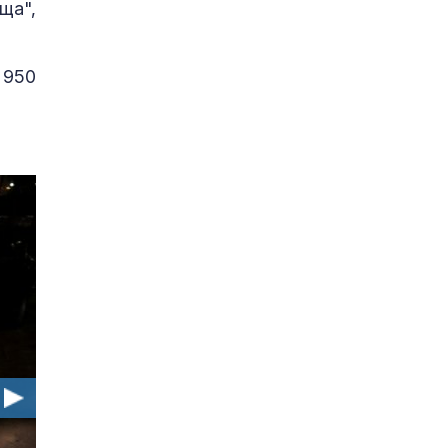
ща",
 950