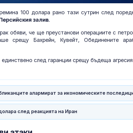
ремина 100 долара рано тази сутрин след поред
Персийския залив
.
рак обяви, че ще преустанови операциите с петро
аше срещу Бахрейн, Кувейт, Обединените ара
т единствено след гаранции срещу бъдеща агресия
убликанците алармират за икономическите последиц
Шишков разкри пътни
Можем ли да
схеми и как се дават
до 146 години,
долара след реакцията на Иран
милиони, а магистрала
повече?
няма
ви атаки