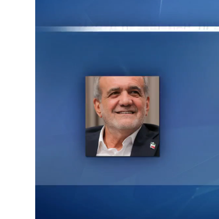
Loaded
:
Unmute