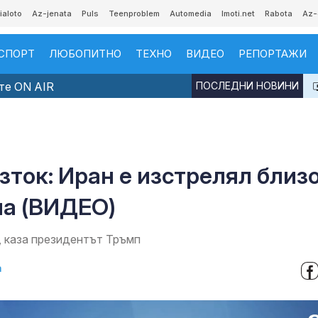
ialoto
Az-jenata
Puls
Teenproblem
Automedia
Imoti.net
Rabota
Az-
СПОРТ
ЛЮБОПИТНО
ТЕХНО
ВИДЕО
РЕПОРТАЖИ
те ON AIR
ПОСЛЕДНИ НОВИНИ
зток: Иран е изстрелял близ
на (ВИДЕО)
, каза президентът Тръмп
а