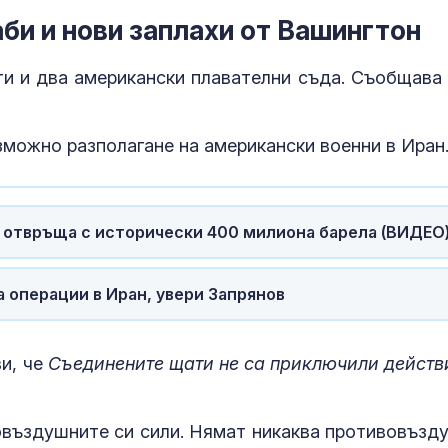
би и нови заплахи от Вашингтон
ти и два американски плавателни съда. Съобщава 
можно разполагане на американски военни в Иран
А отвръща с исторически 400 милиона барела (ВИДЕО
а операции в Иран, увери Запрянов
и, че
Съединените щати не са приключили действ
новъздушните си сили. Нямат никаква противовъзд