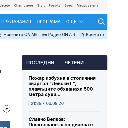
deteto
Chernomore
Start
Posoka
Boec
Megavselena
ПРЕДАВАНИЯ
ПРОГРАМА
ОЩЕ
Новините ON AIR
Радио ON AIR
Времето
ПОСЛЕДНИ
ЧЕТЕНИ
о
Пожар избухна в столичния
квартал "Левски Г",
пламъците обхванаха 500
метра сухи...
21:39 • 06.08.26
Славчо Велков:
Поскъпването на дизела е