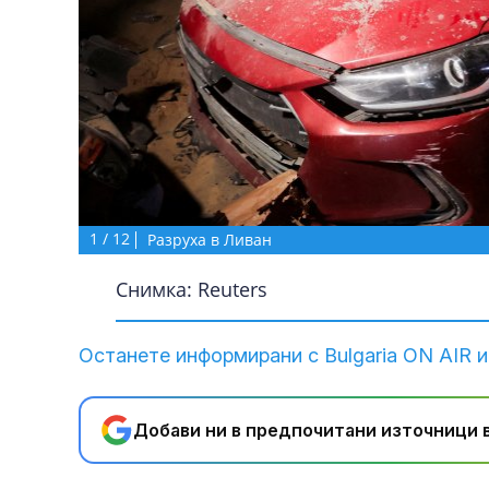
1
/
12
Разруха в Ливан
Снимка: Reuters
Останете информирани с Bulgaria ON AIR и
Добави ни в предпочитани източници в