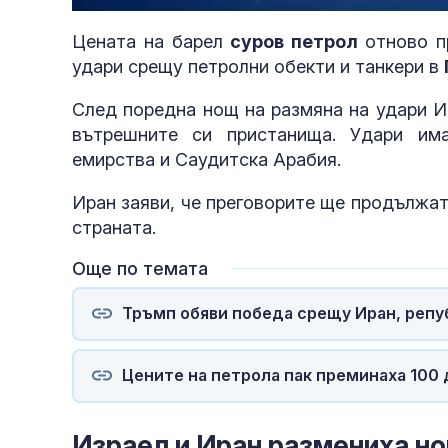
60.55%
Цената на барел
суров петрол
отново п
удари срещу петролни обекти и танкери в
След поредна нощ на размяна на удари И
вътрешните си пристанища. Удари им
емирства и Саудитска Арабия.
Иран заяви, че преговорите ще продължа
страната.
Още по темата
Тръмп обяви победа срещу Иран, реп
Цените на петрола пак преминаха 100 
Израел и Иран размениха но