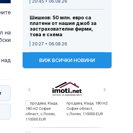
20:45 • 06.08.26
ните
Шишков: 50 млн. евро са
платени от нашия джоб за
застрахователни фирми,
л на
това е схема
бски
20:27 • 06.08.26
 над
ВИЖ ВСИЧКИ НОВИНИ
и
 живеем
продава, Къща, 180 m2
 а и
София област,
с.Лопян, 110000 EUR