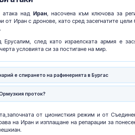
Хали Бери прикова
Как да избер
погледите с апетитни
протеинов ше
снимки
какво трябва
а атака над
Иран
, насочена към ключова за рег
внимаваме?
и от Иран с дронове, като сред засегнатите цели 
.
Красота, блясък и
Психология з
война: Блогърката,
родители: Ре
 Ерусалим, след като израелската армия е зас
която прави руската
чувството за
черта условията си за постигане на мир.
пропаганда модерна
предвидимос
Какви послания ни
Защо рискът 
носят нощните
исхемичен ин
арий е спирането на рафинерията в Бургас
пеперуди?
повишава в
горещините?
 Ормузкия проток?
та,започната от ционисткия режим и от Съедине
рава на Иран и изплащане на репарации за понесе
зешкиан.