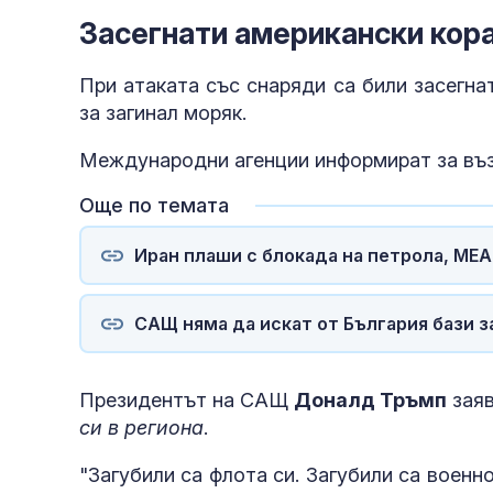
Засегнати американски кора
При атаката със снаряди са били засегна
за загинал моряк.
Международни агенции информират за въз
Още по темата
Иран плаши с блокада на петрола, МЕ
САЩ няма да искат от България бази з
Президентът на САЩ
Доналд Тръмп
заяв
си в региона
.
"Загубили са флота си. Загубили са воен