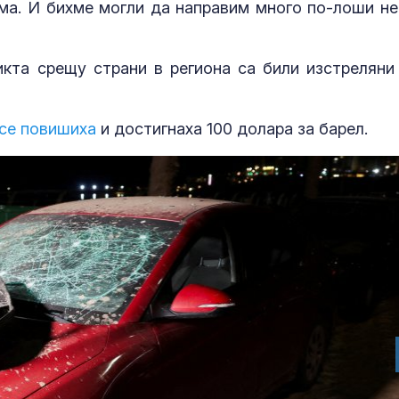
яма. И бихме могли да направим много по-лоши не
кта срещу страни в региона са били изстреляни
 се повишиха
и достигнаха 100 долара за барел.