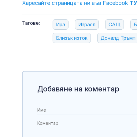
Харесайте страницата ни във Facebook
Т
Тагове:
Ира
Израел
САЩ
Б
Близък изток
Доналд Тръмп
Добавяне на коментар