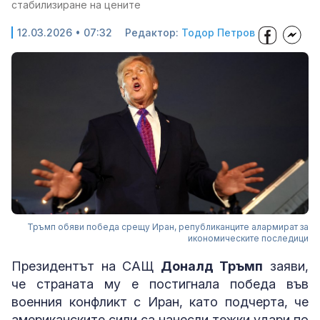
стабилизиране на цените
12.03.2026 • 07:32
Редактор:
Тодор Петров
Тръмп обяви победа срещу Иран, републиканците алармират за
икономическите последици
Президентът на САЩ
Доналд Тръмп
заяви,
че страната му е постигнала победа във
военния конфликт с Иран, като подчерта, че
американските сили са нанесли тежки удари по