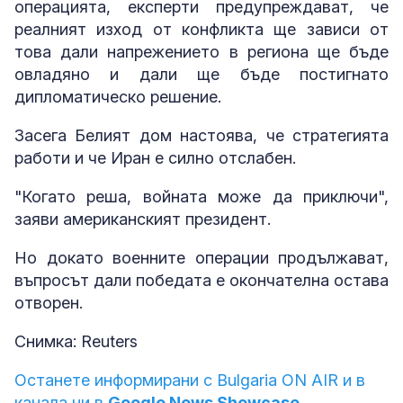
операцията, експерти предупреждават, че
реалният изход от конфликта ще зависи от
това дали напрежението в региона ще бъде
овладяно и дали ще бъде постигнато
дипломатическо решение.
Засега Белият дом настоява, че стратегията
работи и че Иран е силно отслабен.
"Когато реша, войната може да приключи",
заяви американският президент.
Но докато военните операции продължават,
въпросът дали победата е окончателна остава
отворен.
Снимка: Reuters
Останете информирани с Bulgaria ON AIR и в
канала ни в
Google News Showcase.