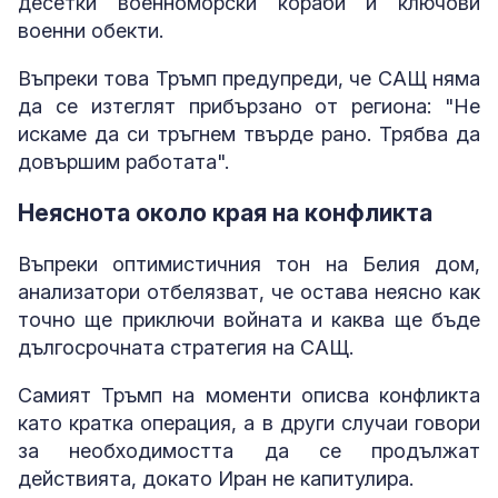
десетки военноморски кораби и ключови
военни обекти.
Въпреки това Тръмп предупреди, че САЩ няма
да се изтеглят прибързано от региона: "Не
искаме да си тръгнем твърде рано. Трябва да
довършим работата".
Неяснота около края на конфликта
Въпреки оптимистичния тон на Белия дом,
анализатори отбелязват, че остава неясно как
точно ще приключи войната и каква ще бъде
дългосрочната стратегия на САЩ.
Самият Тръмп на моменти описва конфликта
като кратка операция, а в други случаи говори
за необходимостта да се продължат
действията, докато Иран не капитулира.