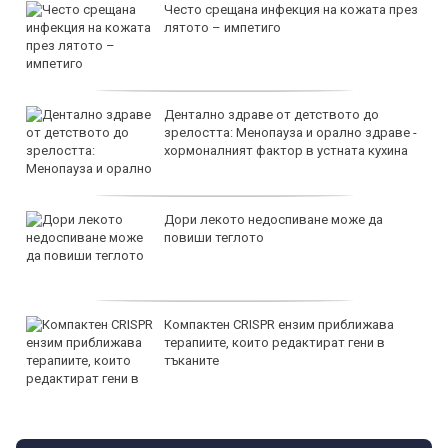
Често срещана инфекция на кожата през
лятото – импетиго
Дентално здраве от детството до
зрелостта: Менопауза и орално здраве -
хормоналният фактор в устната кухина
Дори лекото недоспиване може да
повиши теглото
Компактен CRISPR ензим приближава
терапиите, които редактират гени в
тъканите