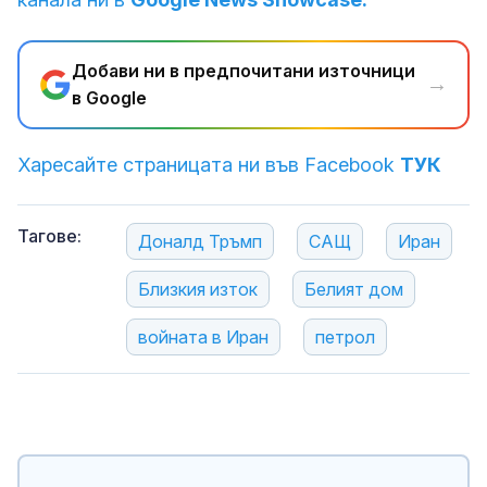
Добави ни в предпочитани източници
→
в Google
Харесайте страницата ни във Facebook
ТУК
Тагове:
Доналд Тръмп
САЩ
Иран
Близкия изток
Белият дом
войната в Иран
петрол