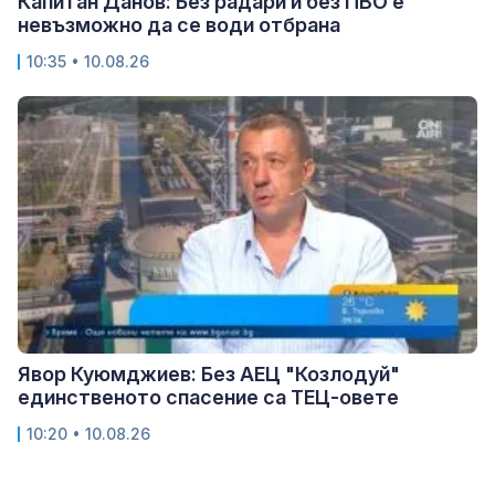
Капитан Данов: Без радари и без ПВО е
невъзможно да се води отбрана
10:35 • 10.08.26
Явор Куюмджиев: Без АЕЦ "Козлодуй"
единственото спасение са ТЕЦ-овете
10:20 • 10.08.26