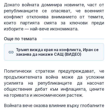
Докато войната доминира новините, част от
републиканците се опасяват, че военният
конфликт отклонява вниманието от темите,
които партията смята за ключови преди
изборите — най-вече икономиката.
Още по темата
Тръмп вижда края на конфликта, Иран се
заканва да накаже САЩ (ВИДЕО)
Политически стратези предупреждават, че
продължителната война може да усложни
усилията на републиканците да насочат
обществения дебат към инфлацията, цените
на горивата и икономическия растеж.
Войната вече оказва влияние върху глобалните