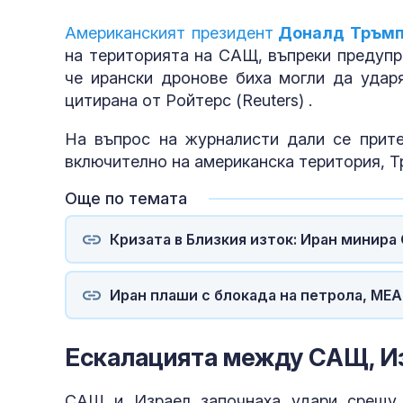
Американският президент
Доналд Тръм
на територията на САЩ, въпреки предупр
че ирански дронове биха могли да удар
цитирана от Ройтерс (Reuters) .
На въпрос на журналисти дали се прите
включително на американска територия, Тр
Още по темата
Кризата в Близкия изток: Иран минира
Иран плаши с блокада на петрола, МЕ
Ескалацията между САЩ, Из
САЩ и Израел започнаха удари срещу