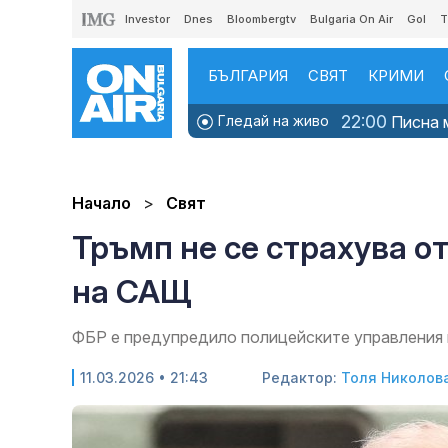
Investor
Dnes
Bloombergtv
Bulgaria On Air
Gol
T
БЪЛГАРИЯ
СВЯТ
КРИМИ
22:00
Гледай на живо
Писна м
Начало
Свят
Тръмп не се страхува о
на САЩ
ФБР е предупредило полицейските управления 
11.03.2026 • 21:43
Редактор:
Толя Николов