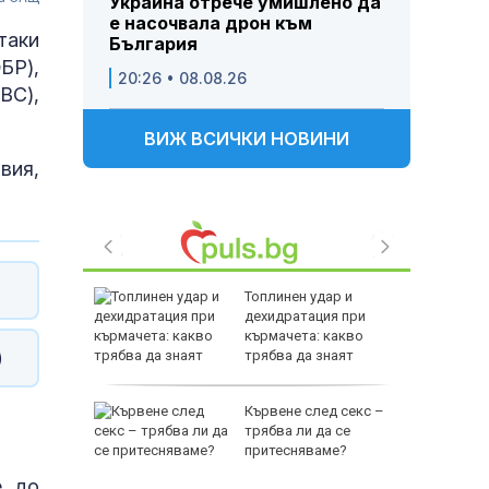
Украйна отрече умишлено да
е насочвала дрон към
таки
България
БР),
20:26 • 08.08.26
BC),
ВИЖ ВСИЧКИ НОВИНИ
вия,
 след
Топлинен удар и
HI: В
дехидратация при
а
кърмачета: какво
)
паринг
трябва да знаят
родителите
л
Кървене след секс –
нът край
трябва ли да се
притесняваме?
е до