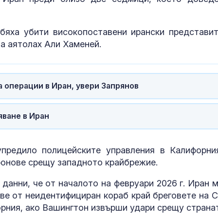
електронна война
ЦСКА 1948 с 
победа и силе
 бяха убити високопоставени ирански представит
Първа лига
а аятолах Али Хаменей.
57 млрд. дола
Украйна търс
а операции в Иран, увери Запрянов
компенсации 
екологичните
войната
яване в Иран
предило полицейските управления в Калифорни
ронове срещу западното крайбрежие.
данни, че от началото на февруари 2026 г. Иран 
ове от неидентифициран кораб край бреговете на 
рния, ако Вашингтон извърши удари срещу странат