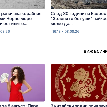
граничава корабния
След 30 години на Еверес
ъм Черно море
"Зелените ботуши" най-с
ачестилите...
може да...
.08.26
16:13 • 08.08.26
ВИЖ ВСИЧ
 за 8 август: Пари,
3 китайски зодии привлич