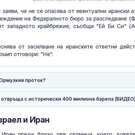
п
заяви, че не се опасява от евентуални ирански а
еждение на Федералното бюро за разследване (Ф
ят западното крайбрежие, съобщи "Ей Би Си" (A
снява от засилване на иранските ответни дейст
ъмп отговори: "Не".
 Ормузкия проток?
Даниел Динев
дебюта в SENS
България ням
А отвръща с исторически 400 милиона барела (ВИДЕО
достатъчно с
партньори
Адмирал Еми
раел и Иран
Ефтимов: Дро
Кардам е бил
отклонен от
 Иран преди близо две седмици, което довед