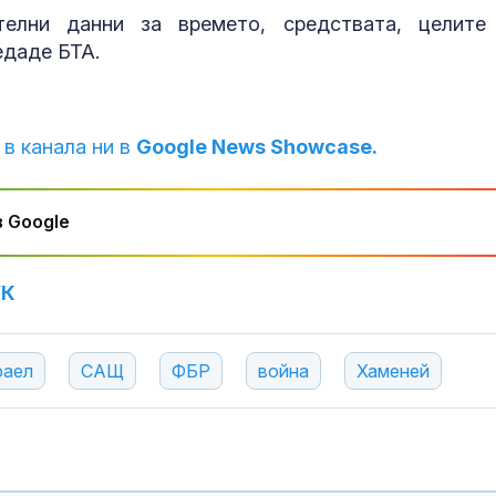
елни данни за времето, средствата, целите
едаде БТА.
 в канала ни в
Google News Showcase.
 Google
УК
раел
САЩ
ФБР
война
Хаменей