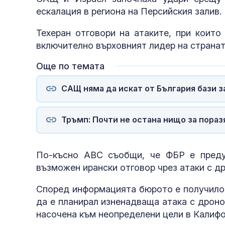
ескалация в региона на Персийския залив.
Техеран отговори на атаките, при които
включително върховният лидер на странат
Още по темата
САЩ няма да искат от България бази з
Тръмп: Почти не остана нищо за пораз
По-късно ABC съобщи, че ФБР е преду
възможен ирански отговор чрез атаки с д
Според информацията бюрото е получило 
да е планирал изненадваща атака с дрон
насочена към неопределени цели в Калифо