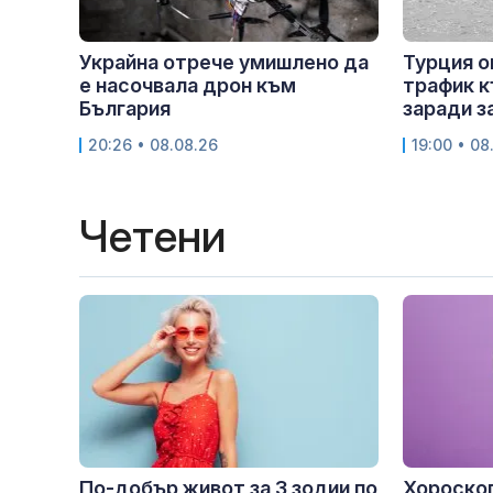
Украйна отрече умишлено да
Турция о
е насочвала дрон към
трафик к
България
заради з
20:26 • 08.08.26
19:00 • 08
Четени
По-добър живот за 3 зодии по
Хороскоп