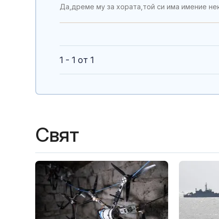
Да,дреме му за хората,той си има имение нек
1 - 1 от 1
Свят