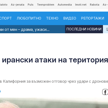
ialoto
Az-jenata
Puls
Teenproblem
Automedia
Imoti.net
Rabota
Az-
СПОРТ
ЛЮБОПИТНО
ТЕХНО
ВИДЕО
РЕПОРТАЖИ
и от мен – драма, ужаси...
ПОСЛЕДНИ НОВИНИ
т ирански атаки на територи
в Калифорния за възможен отговор чрез удари с дронов
а