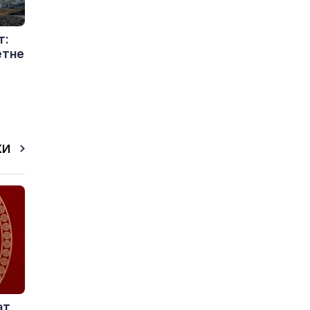
т:
етне
КИ
ат