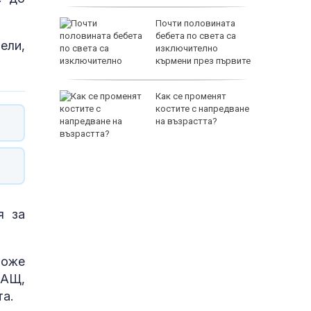
нова
Почти половината
н старт в
бебета по света са
ели,
изключително
кърмени през първите
шест месеца
ра:
Как се променят
и
костите с напредване
за
на възрастта?
 щети от
я за
може
САЩ,
а.