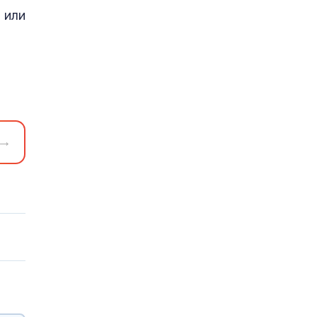
 или
→