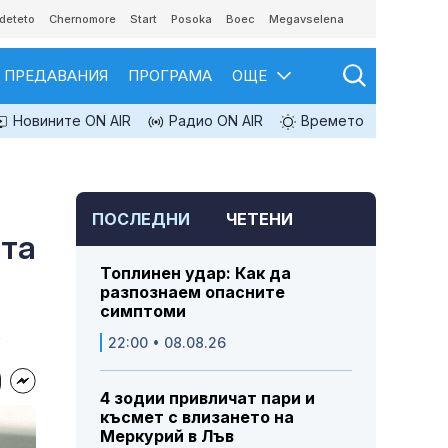
deteto
Chernomore
Start
Posoka
Boec
Megavselena
ПРЕДАВАНИЯ
ПРОГРАМА
ОЩЕ
Новините ON AIR
Радио ON AIR
Времето
ПОСЛЕДНИ
ЧЕТЕНИ
ята
Топлинен удар: Как да
разпознаем опасните
симптоми
е
22:00 • 08.08.26
4 зодии привличат пари и
късмет с влизането на
Меркурий в Лъв