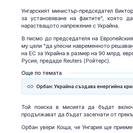
Унгарският министър-председател Виктор
за установяване на фактите", която д
нарастващото напрежение с Украйна.
В писмо до председателя на Европейския
му цели "да улесни навременното решаван
на ЕС за Украйна в размер на 90 млрд. евр
Русия, предаде Reuters (Ройтерс).
Още по темата
Орбан: Украйна създава енергийна кри
Той поиска в мисията да бъдат включ
продължават да бъдат засегнати от прекъ
Орбан увери Коща, че Унгария ще приеме