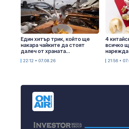
Един хитър трик, който ще
4 китайс
накара чайките да стоят
всичко щ
далеч от храната...
нарежда 
22:12 • 07.08.26
21:56 • 07