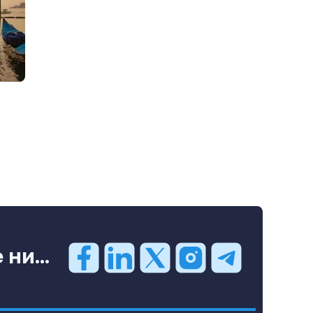
ни...