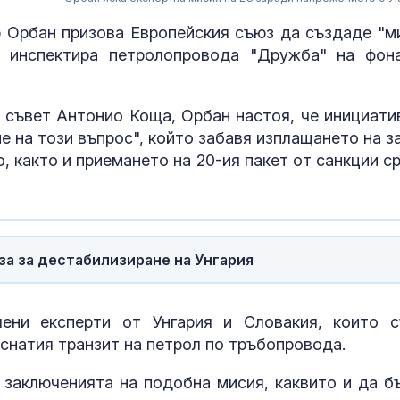
 Орбан призова Европейския съюз да създаде "м
а инспектира петролопровода "Дружба" на фон
 съвет Антонио Коща, Орбан настоя, че инициати
е на този въпрос", който забавя изплащането на з
о, както и приемането на 20-ия пакет от санкции с
Еспадрилите 
за за дестабилизиране на Унгария
лятото
ени експерти от Унгария и Словакия, които 
Зеленски при
снатия транзит на петрол по тръбопровода.
Белград: Укра
готова да раб
 заключенията на подобна мисия, каквито и да б
конструктив