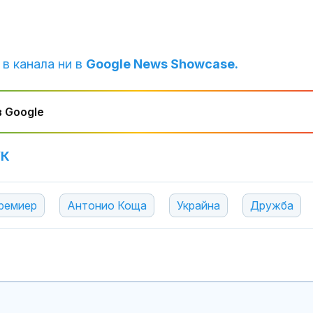
сътрудничество
Влиянието на
върху хормони
значимо ли е 
на храненето
 в канала ни в
Google News Showcase.
Криминалист:
Разкритата
 Google
лаборатория 
фентанил не 
единствената у нас
УК
ремиер
Антонио Коща
Украйна
Дружба