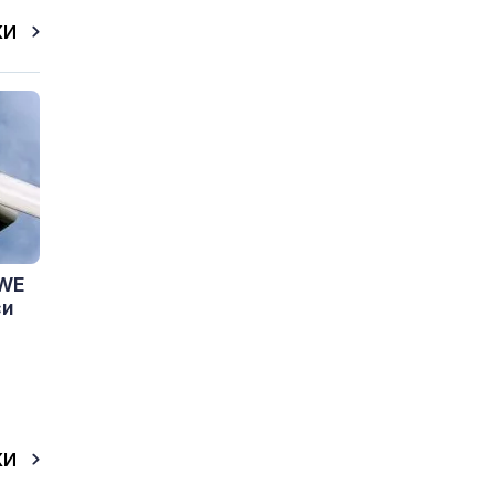
КИ
RWE
си
КИ