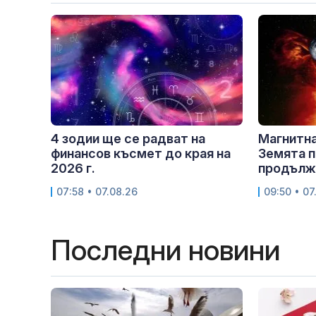
4 зодии ще се радват на
Магнитна
финансов късмет до края на
Земята п
2026 г.
продължи
07:58 • 07.08.26
09:50 • 07
Последни новини