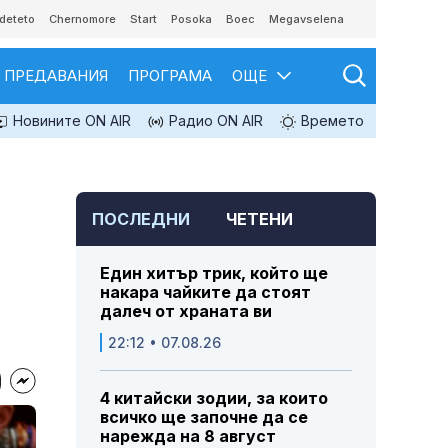
deteto
Chernomore
Start
Posoka
Boec
Megavselena
ПРЕДАВАНИЯ
ПРОГРАМА
ОЩЕ
Новините ON AIR
Радио ON AIR
Времето
ПОСЛЕДНИ
ЧЕТЕНИ
Един хитър трик, който ще
накара чайките да стоят
далеч от храната ви
22:12 • 07.08.26
4 китайски зодии, за които
всичко ще започне да се
нарежда на 8 август