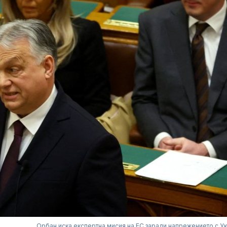
Орбан иска експертна мисия на ЕС заради напрежението с У