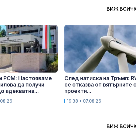
ВИЖ ВСИЧ
м РСМ: Настояваме
След натиска на Тръмп: 
илова да получи
се отказва от вятърните 
о адекватна...
проекти...
.08.26
19:38 • 07.08.26
ВИЖ ВСИЧ