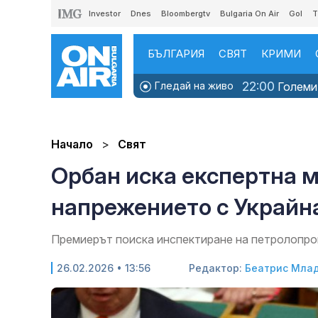
Investor
Dnes
Bloombergtv
Bulgaria On Air
Gol
T
БЪЛГАРИЯ
СВЯТ
КРИМИ
22:00
Гледай на живо
Големит
Начало
Свят
Орбан иска експертна м
напрежението с Украйн
Премиерът поиска инспектиране на петролопр
26.02.2026 • 13:56
Редактор:
Беатрис Мла