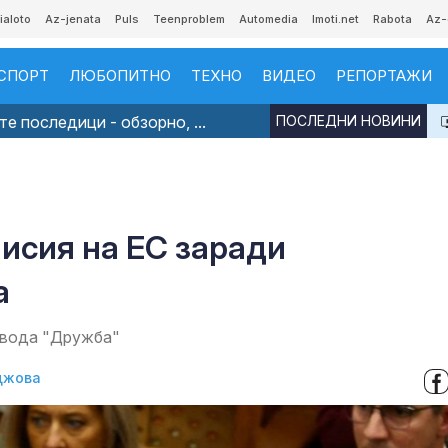
ialoto
Az-jenata
Puls
Teenproblem
Automedia
Imoti.net
Rabota
Az-
СПОРТ
ЛЮБОПИТНО
ТЕХНО
ВИДЕО
РЕПОРТАЖИ
е последици - обзорно, ...
ПОСЛЕДНИ НОВИНИ
исия на ЕС заради
а
овода "Дружба"
джова