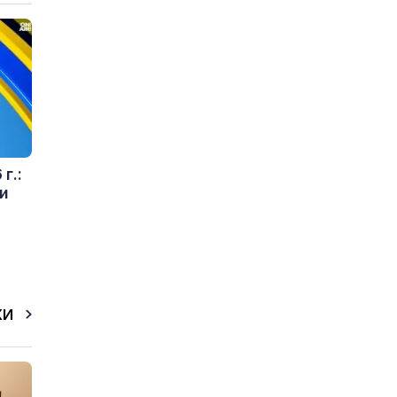
г.:
и
КИ