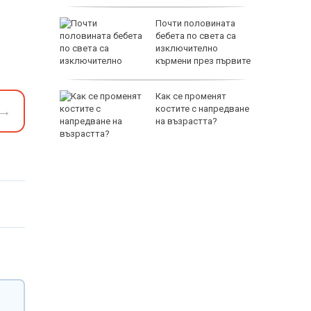
 съня
Почти половината
те: По-
бебета по света са
от това
изключително
?
кърмени през първите
шест месеца
Как се променят
→
костите с напредване
за
на възрастта?
е