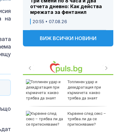
Три смени по 8 часа и два
отчета дневно: Как действа
исия
мрежата за фентанил
а на
20:55 • 07.08.26
ВИЖ ВСИЧКИ НОВИНИ
вата
аема
рещу
превзеха
Топлинен удар и
дехидратация при
кърмачета: какво
трябва да знаят
родителите
също
стигна в
Кървене след секс –
йна е
трябва ли да се
оти за
притесняваме?
ъдат
но