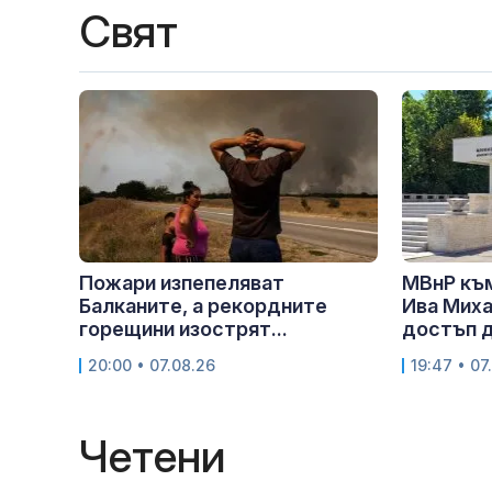
Свят
Пожари изпепеляват
МВнР къ
Балканите, а рекордните
Ива Миха
горещини изострят...
достъп д
20:00 • 07.08.26
19:47 • 07
Четени