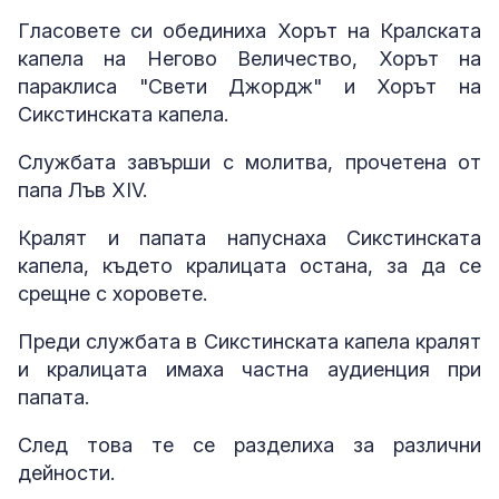
Гласовете си обединиха Хорът на Кралската
капела на Негово Величество, Хорът на
параклиса "Свети Джордж" и Хорът на
Сикстинската капела.
Службата завърши с молитва, прочетена от
папа Лъв XIV.
Кралят и папата напуснаха Сикстинската
капела, където кралицата остана, за да се
срещне с хоровете.
Преди службата в Сикстинската капела кралят
и кралицата имаха частна аудиенция при
папата.
След това те се разделиха за различни
дейности.