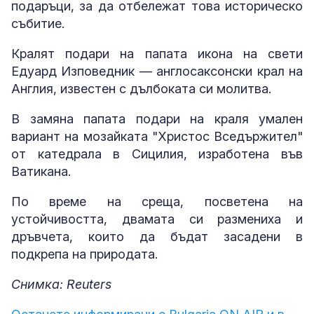
подаръци, за да отбележат това историческо
събитие.
Кралят подари на папата икона на свети
Едуард Изповедник — англосаксонски крал на
Англия, известен с дълбоката си молитва.
В замяна папата подари на краля умален
вариант на мозайката "Христос Вседържител"
от катедрала в Сицилия, изработена във
Ватикана.
По време на среща, посветена на
устойчивостта, двамата си размениха и
дръвчета, които да бъдат засадени в
подкрепа на природата.
Снимка: Reuters