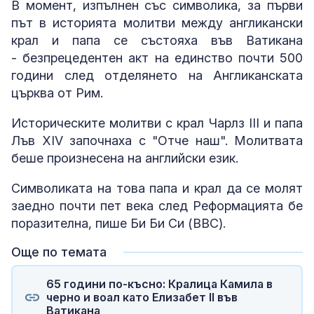
В момент, изпълнен със символика, за първи
път в историята молитви между англикански
крал и папа се състояха във Ватикана
- безпрецедентен акт на единство почти 500
години след отделянето на Англиканската
църква от Рим.
Историческите молитви с крал Чарлз III и папа
Лъв XIV започнаха с "Отче наш". Молитвата
беше произнесена на английски език.
Символиката на това папа и крал да се молят
заедно почти пет века след Реформацията бе
поразителна, пише Би Би Си (BBC).
Още по темата
65 години по-късно: Кралица Камила в
черно и воал като Елизабет II във
Ватикана