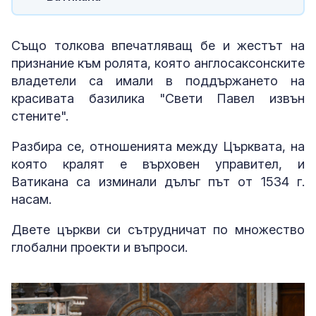
Също толкова впечатляващ бе и жестът на
признание към ролята, която англосаксонските
владетели са имали в поддържането на
красивата базилика "Свети Павел извън
стените".
Разбира се, отношенията между Църквата, на
която кралят е върховен управител, и
Ватикана са изминали дълъг път от 1534 г.
насам.
Двете църкви си сътрудничат по множество
глобални проекти и въпроси.