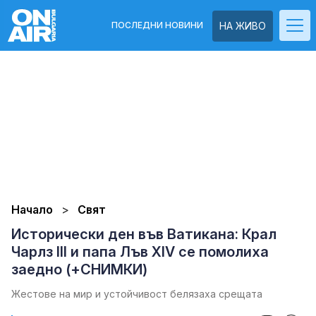
ПОСЛЕДНИ НОВИНИ
НА ЖИВО
Начало
Свят
Исторически ден във Ватикана: Крал
Чарлз III и папа Лъв XIV се помолиха
заедно (+СНИМКИ)
Жестове на мир и устойчивост белязаха срещата