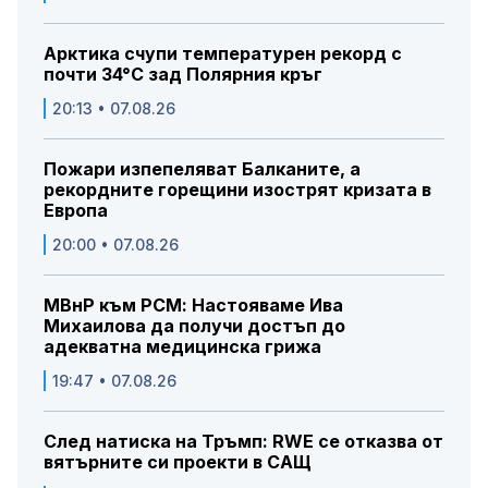
Арктика счупи температурен рекорд с
почти 34°C зад Полярния кръг
20:13 • 07.08.26
Пожари изпепеляват Балканите, а
рекордните горещини изострят кризата в
Европа
20:00 • 07.08.26
МВнР към РСМ: Настояваме Ива
Михаилова да получи достъп до
адекватна медицинска грижа
19:47 • 07.08.26
След натиска на Тръмп: RWE се отказва от
вятърните си проекти в САЩ