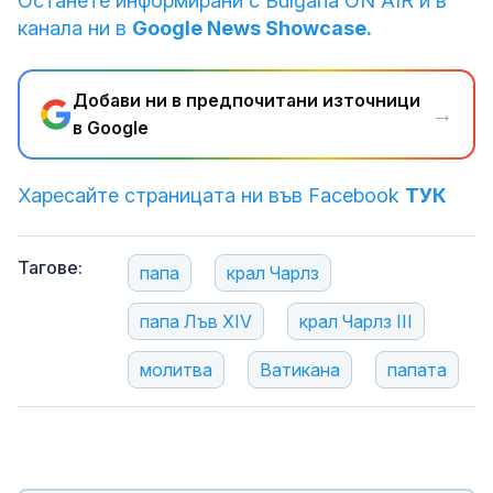
Останете информирани с Bulgaria ON AIR и в
канала ни в
Google News Showcase.
Добави ни в предпочитани източници
→
в Google
Харесайте страницата ни във Facebook
ТУК
Тагове:
папа
крал Чарлз
папа Лъв XIV
крал Чарлз III
молитва
Ватикана
папата