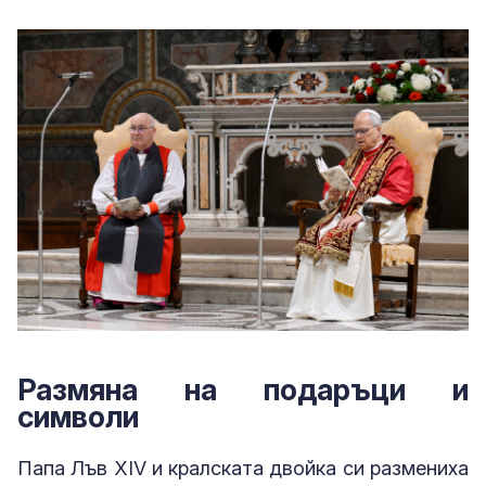
Размяна на подаръци и
символи
Папа Лъв XIV и кралската двойка си размениха