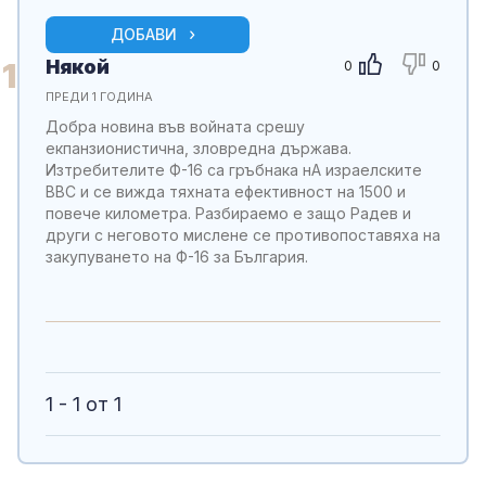
ДОБАВИ
Някой
1
0
0
ПРЕДИ 1 ГОДИНА
Добра новина във войната срешу
екпанзионистична, зловредна държава.
Изтребителите Ф-16 са гръбнака нА израелските
ВВС и се вижда тяхната ефективност на 1500 и
повече километра. Разбираемо е защо Радев и
други с неговото мислене се противопоставяха на
закупуването на Ф-16 за България.
1 - 1 от 1