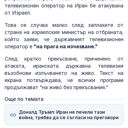
телевизионен оператор на Иран бе атакувана
от Израел.
Това се случва малко след заплахите от
страна на израелския министър на отбраната,
който заяви, че държавният телевизионен
оператор е
"на прага на изчезване."
След кратко прекъсване, причинено от
атаката, иранската държавна телевизия
възобнови излъчването на живо. Текст на
екрана потвърждава, че всички програми
продължават "на живо без прекъсвания."
Още по темата
Доналд Тръмп: Иран не печели тази
война, трябва да се съгласи на преговори