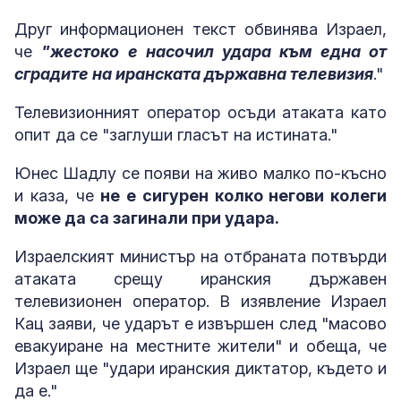
Друг информационен текст обвинява Израел,
че
"жестоко е насочил удара към една от
сградите на иранската държавна телевизия
."
Телевизионният оператор осъди атаката като
опит да се "заглуши гласът на истината."
Юнес Шадлу се появи на живо малко по-късно
и каза, че
не е сигурен колко негови колеги
може да са загинали при удара.
Израелският министър на отбраната потвърди
атаката срещу иранския държавен
телевизионен оператор. В изявление Израел
Кац заяви, че ударът е извършен след "масово
евакуиране на местните жители" и обеща, че
Израел ще "удари иранския диктатор, където и
да е."