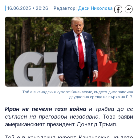
16.06.2025 • 20:26
Редактор:
Деси Николова
Той е в канадския курорт Кананаскис, където днес започва
двудневна среща на върха на Г-7.
Иран не печели тази война
и трябва да се
съгласи на преговори незабавно.
Това заяви
американският президент Доналд Тръмп.
Той е в канадския курорт Кананаскис, където