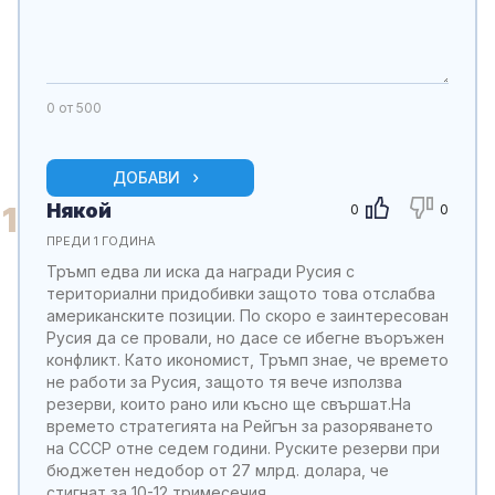
0
от 500
ДОБАВИ
Някой
1
0
0
ПРЕДИ 1 ГОДИНА
Тръмп едва ли иска да награди Русия с
териториални придобивки защото това отслабва
американските позиции. По скоро е заинтересован
Русия да се провали, но дасе се ибегне въоръжен
конфликт. Като икономист, Тръмп знае, че времето
не работи за Русия, защото тя вече използва
резерви, които рано или късно ще свършат.На
времето стратегията на Рейгън за разоряването
на СССР отне седем години. Руските резерви при
бюджетен недобор от 27 млрд. долара, че
стигнат за 10-12 тримесечия.