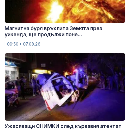
Магнитна буря връхлита Земята през
уикенда, ще продължи поне...
09:50 • 07.08.26
Ужасяващи СНИМКИ след кървавия атентат