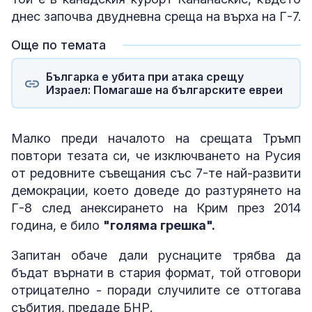
днес започва двудневна среща на върха на Г-7.
Още по темата
Българка e убита при атака срещу
Израел: Помагаше на българските евреи
Малко преди началото на срещата Тръмп
повтори тезата си, че изключването на Русия
от редовните съвещания със 7-те най-развити
демокрации, което доведе до разтурянето на
Г-8 след анексирането на Крим през 2014
година, е било
"голяма грешка".
Запитан обаче дали руснаците трябва да
бъдат върнати в стария формат, той отговори
отрицателно - поради случилите се оттогава
събития, предаде БНР.