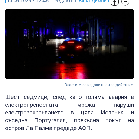
10.06.2025 • 22:46
Редактор:
Вяра Димова
Властите са издали план за действие.
Шест седмици, след като голяма авария в
електропреносната мрежа наруши
електрозахранването в цяла Испания и
съседна Португалия, прекъсна токът на
остров Ла Палма предаде АФП.