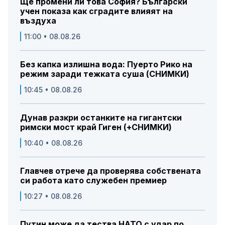
Ще промени ли това София? Български
учен показа как сградите влияят на
въздуха
11:00 • 08.08.26
Без капка излишна вода: Пуерто Рико на
режим заради тежката суша (СНИМКИ)
10:45 • 08.08.26
Дунав разкри останките на гигантски
римски мост край Гиген (+СНИМКИ)
10:40 • 08.08.26
Главчев отрече да проверява собствената
си работа като служебен премиер
10:27 • 08.08.26
Путин може да тества НАТО с удар по