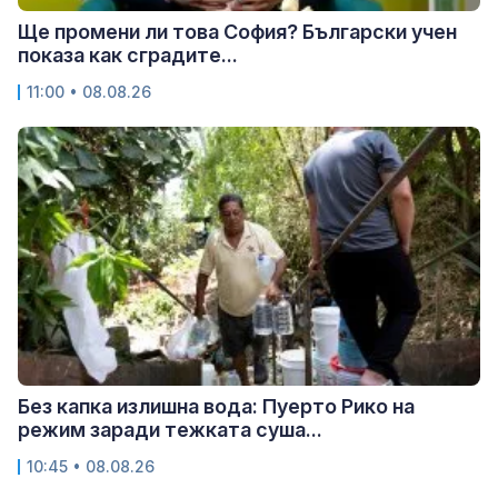
Ще промени ли това София? Български учен
показа как сградите...
11:00 • 08.08.26
Без капка излишна вода: Пуерто Рико на
режим заради тежката суша...
10:45 • 08.08.26