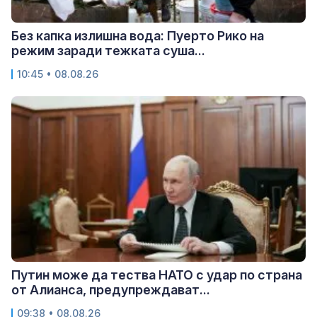
Без капка излишна вода: Пуерто Рико на
режим заради тежката суша...
10:45 • 08.08.26
Путин може да тества НАТО с удар по страна
от Алианса, предупреждават...
09:38 • 08.08.26