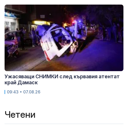
Ужасяващи СНИМКИ след кървавия атентат
край Дамаск
09:43 • 07.08.26
Четени