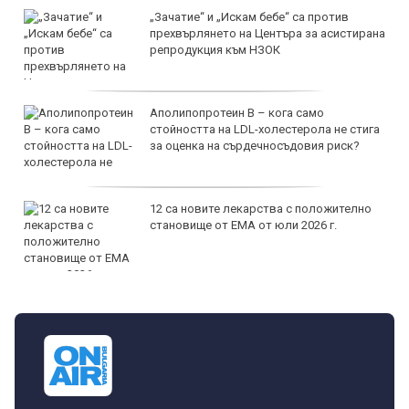
„Зачатие“ и „Искам бебе“ са против
прехвърлянето на Центъра за асистирана
репродукция към НЗОК
Аполипопротеин B – кога само
стойността на LDL-холестерола не стига
за оценка на сърдечносъдовия риск?
12 са новите лекарства с положително
становище от ЕМА от юли 2026 г.