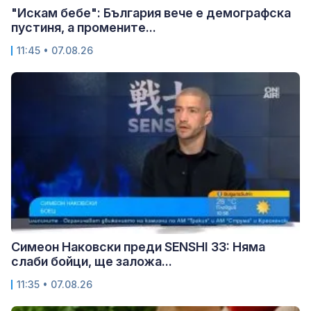
"Искам бебе": България вече е демографска
пустиня, а промените...
11:45 • 07.08.26
Симеон Наковски преди SENSHI 33: Няма
слаби бойци, ще заложа...
11:35 • 07.08.26