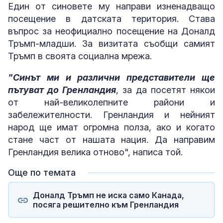
Един от синовете му направи изненадващо
посещение в датската територия. Става
въпрос за неофициално посещение на Доналд
Тръмп-младши. За визитата съобщи самият
Тръмп в своята социална мрежа.
"Синът ми и различни представители ще
пътуват до Гренландия
, за да посетят някои
от най-великолепните райони и
забележителности. Гренландия и нейният
народ ще имат огромна полза, ако и когато
стане част от нашата нация. Да направим
Гренландия велика отново", написа той.
Още по темата
Доналд Тръмп не иска само Канада,
посяга решително към Гренландия