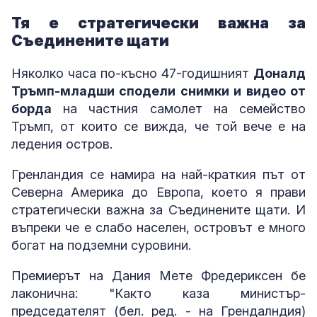
Тя е стратегически важна за
Съединените щати
Няколко часа по-късно 47-годишният
Доналд
Тръмп-младши сподели снимки и видео от
борда
на частния самолет на семейство
Тръмп, от които се вижда, че той вече е на
ледения остров.
Гренландия се намира на най-краткия път от
Северна Америка до Европа, което я прави
стратегически важна за Съединените щати. И
въпреки че е слабо населен, островът е много
богат на подземни суровини.
Премиерът на Дания Мете Фредериксен бе
лаконична: "Както каза министър-
председателят (бел. ред. - на Грендалндия)