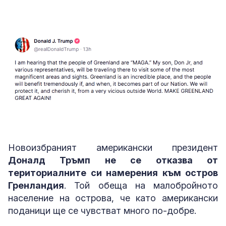
Loaded
:
Unmute
58.28%
Новоизбраният американски президент
Доналд Тръмп не се отказва от
териториалните си намерения към остров
Гренландия
. Той обеща на малобройното
население на острова, че като американски
поданици ще се чувстват много по-добре.