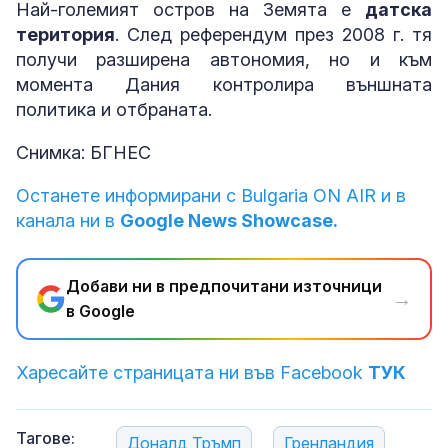
Най-големият остров на Земята е
датска
територия
. След референдум през 2008 г. тя
получи разширена автономия, но и към
момента Дания контролира външната
политика и отбраната.
Снимка: БГНЕС
Останете информирани с Bulgaria ON AIR и в
канала ни в
Google News Showcase.
Добави ни в предпочитани източници
→
в Google
Харесайте страницата ни във Facebook
ТУК
Тагове:
Доналд Тръмп
Гренландия