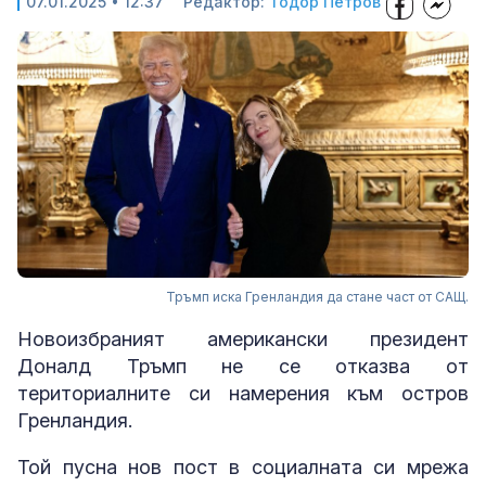
07.01.2025 • 12:37
Редактор:
Тодор Петров
Тръмп иска Гренландия да стане част от САЩ.
Новоизбраният американски президент
Доналд Тръмп не се отказва от
териториалните си намерения към остров
Гренландия.
Той пусна нов пост в социалната си мрежа