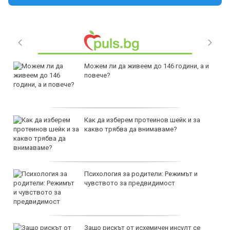
Можем ли да живеем до 146 години, а и
повече?
Как да изберем протеинов шейк и за
какво трябва да внимаваме?
Психология за родители: Режимът и
чувството за предвидимост
Защо рискът от исхемичен инсулт се