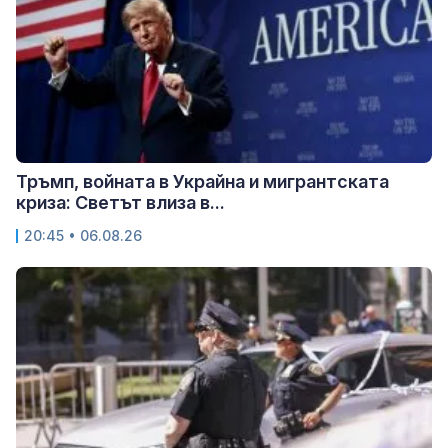
Тръмп, войната в Украйна и мигрантската
криза: Светът влиза в...
20:45 • 06.08.26