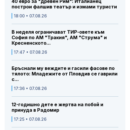
40 евро за "древен Рим": Италианец
построи фалшив театър и измами туристи
18:00 • 07.08.26
В неделя ограничават ТИР-овете към
София по АМ "Тракия", АМ "Струма" и
Кресненското...
17:47 • 07.08.26
Бръснали му веждите и гасили фасове по
тялото: Младежите от Пловдив се гаврили
с...
17:36 • 07.08.26
12-годишно дете е жертва на побой и
принуда в Радомир
17:25 • 07.08.26