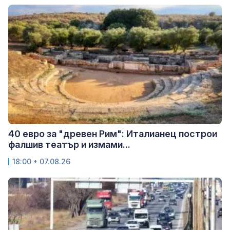
40 евро за "древен Рим": Италианец построи
фалшив театър и измами...
18:00 • 07.08.26