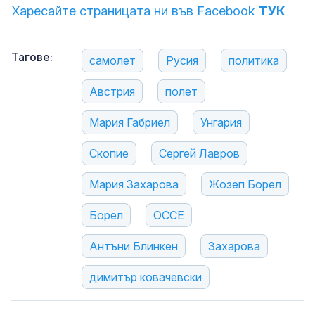
Харесайте страницата ни във Facebook
ТУК
Тагове:
самолет
Русия
политика
Австрия
полет
Мария Габриел
Унгария
Скопие
Сергей Лавров
Мария Захарова
Жозеп Борел
Борел
ОССЕ
Антъни Блинкен
Захарова
димитър ковачевски