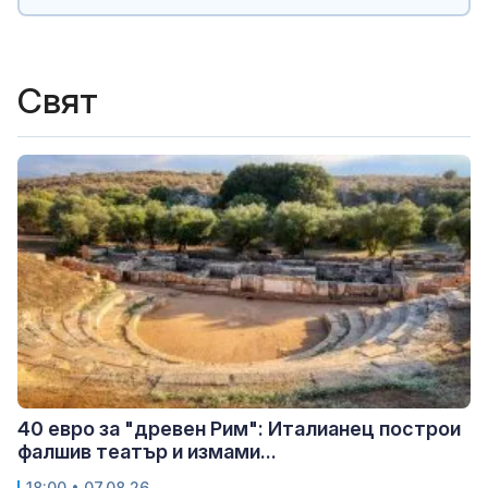
Свят
40 евро за "древен Рим": Италианец построи
фалшив театър и измами...
18:00 • 07.08.26