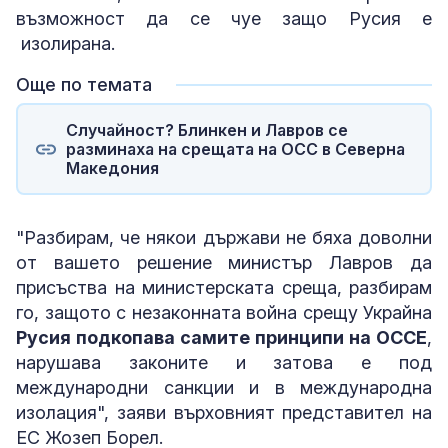
възможност да се чуе защо Русия е
изолирана.
Още по темата
Случайност? Блинкен и Лавров се
разминаха на срещата на ОСС в Северна
Македония
"Разбирам, че някои държави не бяха доволни
от вашето решение министър Лавров да
присъства на министерската среща, разбирам
го, защото с незаконната война срещу Украйна
Русия подкопава самите принципи на ОССЕ
,
нарушава законите и затова е под
международни санкции и в международна
изолация", заяви върховният представител на
ЕС Жозеп Борел.