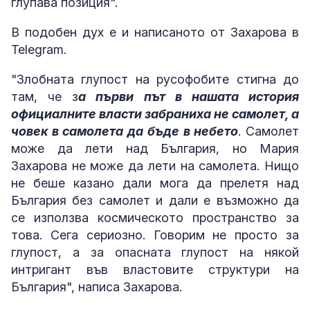
глупава позиция".
В подобен дух е и написаното от Захарова в
Telegram.
"Злобната глупост на русофобите стигна до
там, че з
а първи път в нашата история
официалните власти забраниха не самолет, а
човек в самолета да бъде в небето
. Самолет
може да лети над България, но Мария
Захарова не може да лети на самолета. Нищо
не беше казано дали мога да прелетя над
България без самолет и дали е възможно да
се използва космическото пространство за
това. Сега сериозно. Говорим не просто за
глупост, а за опасната глупост на някой
интригант във властовите структури на
България", написа Захарова.