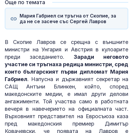
Още по темата
Мария Габриел си тръгна от Скопие, за
да не се засече със Сергей Лавров
В Скопие Лавров се срещна с външните
министри на Унгария и Австрия в кулоарите
преди заседанието.
Заради неговото
участие си тръгнаха редица министри, сред
които българският първи дипломат Мария
Габриел
. Напусна и държавният секретар на
САЩ Антъни Блинкен, който, според
македонските медии, е имал други делови
ангажименти. Той участва само в работната
вечеря в навечерието на официалната част.
Върховният представител на Евросъюза каза
пред македонския премиер Димитър
Ковачевски, че появата на Лавров е