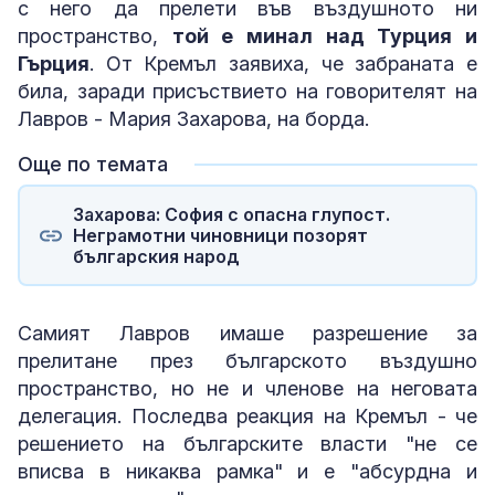
с него да прелети във въздушното ни
пространство,
той е минал над Турция и
Гърция
. От Кремъл заявиха, че забраната е
била, заради присъствието на говорителят на
Лавров - Мария Захарова, на борда.
Още по темата
Захарова: София с опасна глупост.
Неграмотни чиновници позорят
българския народ
Самият Лавров имаше разрешение за
прелитане през българското въздушно
пространство, но не и членове на неговата
делегация. Последва реакция на Кремъл - че
решението на българските власти "не се
вписва в никаква рамка" и е "абсурдна и