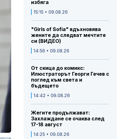
избяга
15:15 • 09.08.26
"Girls of Sofia" вдъхновява
жените да следват мечтите
си (ВИДЕО)
14:56 • 09.08.26
От скица до комикс:
Илюстраторът Георги Гечев с
поглед към света и
бъдещето
14:42 • 09.08.26
Жегите продължават:
Захлаждане се очаква след
17-18 август
14:25 • 09.08.26
Лавров