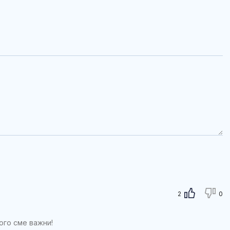
2
0
ого сме важни!