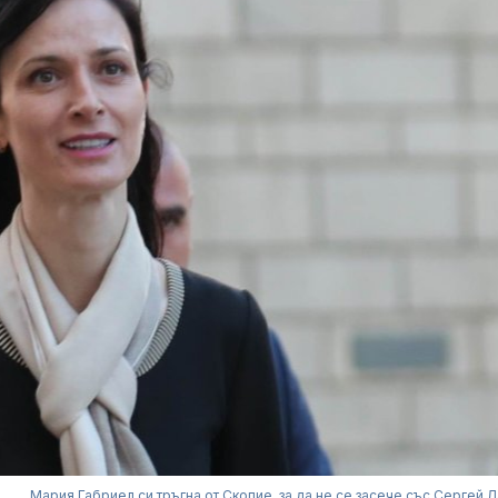
Мария Габриел си тръгна от Скопие, за да не се засече със Сергей 