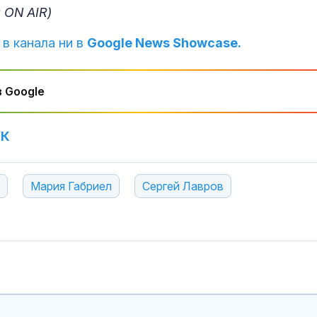
6,50
 ON AIR)
 в канала ни в
Google News Showcase.
Добрина:
Пожарникари 
куче от язов
“Кърджали”
 Google
Знаем всички
УК
места: Зелен
загатва за но
руската логи
Мария Габриел
Сергей Лавров