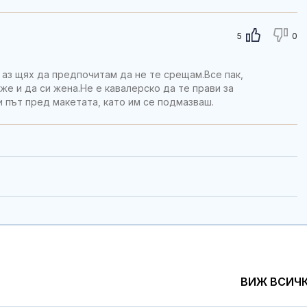
5
0
и аз щях да предпочитам да не те срещам.Все пак,
е и да си жена.Не е кавалерско да те прави за
ки път пред макетата, като им се подмазваш.
ВИЖ ВСИЧ