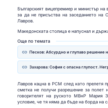
Българският вицепремиер и министър на 
за да не присъства на заседанието на 
Лавров.
Македонската столица е напуснал и държ
Още по темата
Песков: Абсурдно и глупаво решение н
Захарова: София с опасна глупост. Не
Лавров кацна в РСМ след като прелетя пр
сметка не получи разрешение за полет н
говорителят на руското МВнР Мария З
условие, че тя няма да бъде на борда на 