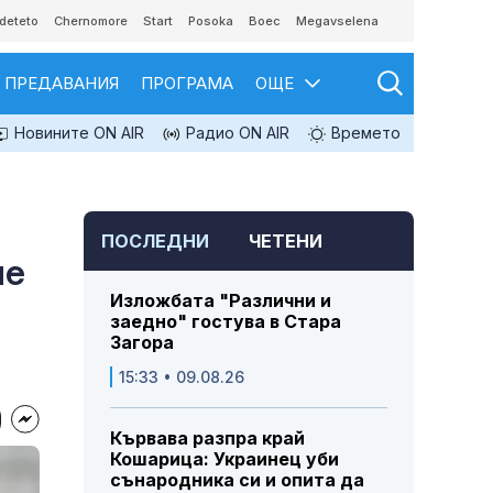
deteto
Chernomore
Start
Posoka
Boec
Megavselena
ПРЕДАВАНИЯ
ПРОГРАМА
ОЩЕ
Новините ON AIR
Радио ON AIR
Времето
ПОСЛЕДНИ
ЧЕТЕНИ
че
Изложбата "Различни и
заедно" гостува в Стара
Загора
15:33 • 09.08.26
Кървава разпра край
Кошарица: Украинец уби
сънародника си и опита да