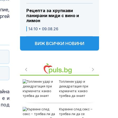
пие,
Рецепта за хрупкави
панирани миди с вино и
ргей
лимон
14:10 • 09.08.26
ВИЖ ВСИЧКИ НОВИНИ
фьор
Топлинен удар и
куп на
дехидратация при
айна
кърмачета: какво
трябва да знаят
 е и
родителите
 под
р е хитът
Кървене след секс –
струва
трябва ли да се