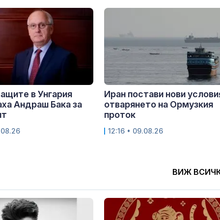
ащите в Унгария
Иран постави нови услови
ха Андраш Бака за
отварянето на Ормузкия
нт
проток
.08.26
12:16 • 09.08.26
ВИЖ ВСИЧ