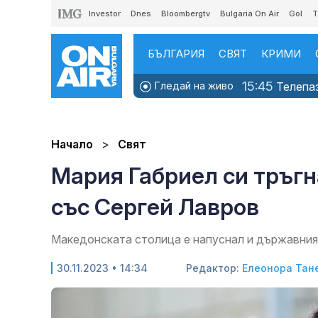
Investor
Dnes
Bloombergtv
Bulgaria On Air
Gol
T
БЪЛГАРИЯ
СВЯТ
КРИМИ
15:45
Гледай на живо
Телепаз
Начало
Свят
Мария Габриел си тръгна
със Сергей Лавров
Македонската столица е напуснал и държавния
30.11.2023 • 14:34
Редактор:
Елеонора Тан