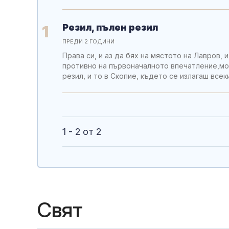
Резил, пълен резил
1
ПРЕДИ 2 ГОДИНИ
Права си, и аз да бях на мястото на Лавров, 
противно на първоначалното впечатление,мож
резил, и то в Скопие, където се излагаш все
1 - 2 от 2
Свят