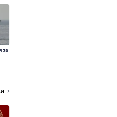
я за
КИ