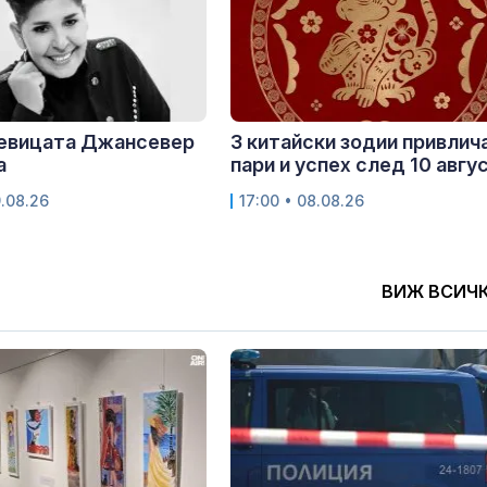
певицата Джансевер
3 китайски зодии привлич
а
пари и успех след 10 авгу
9.08.26
17:00 • 08.08.26
ВИЖ ВСИЧ