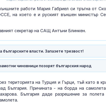
външните работи Мария Габриел си тръгна от Ско
ОССЕ, на което е и руският външен министър Се
авният секретар на САЩ Антъни Блинкен.
а българските власти. Запазете трезвост!
грамотни чиновници позорят българския народ
Дрогиран шо
предложи под
ез територията на Турция и Гърци, тъй като в кр
полицаи
ад България. Причината - на борда на самолета
ахарова. България даде разрешение за полета
Розов тарато
самолета.
на Слънчака, 