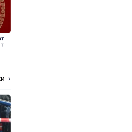
ат
ст
КИ