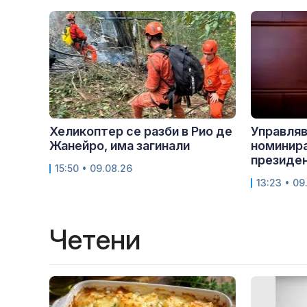
Хеликоптер се разби в Рио де
Управляв
Жанейро, има загинали
номинира
президе
15:50 • 09.08.26
13:23 • 09
Четени