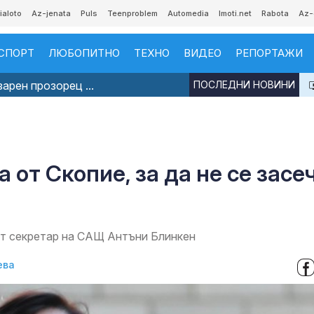
ialoto
Az-jenata
Puls
Teenproblem
Automedia
Imoti.net
Rabota
Az-
СПОРТ
ЛЮБОПИТНО
ТЕХНО
ВИДЕО
РЕПОРТАЖИ
арен прозорец ...
ПОСЛЕДНИ НОВИНИ
 от Скопие, за да не се засе
т секретар на САЩ Антъни Блинкен
ева