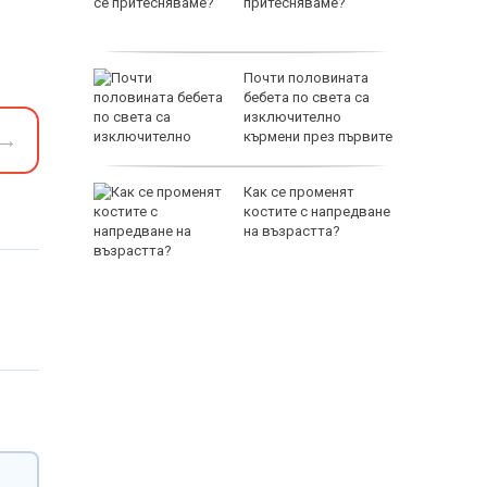
притесняваме?
Почти половината
спасиха
бебета по света са
ир
изключително
→
кърмени през първите
шест месеца
 им слаби
Как се променят
ски
костите с напредване
в удар по
на възрастта?
стика
65500 E