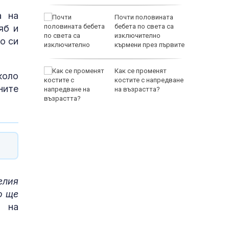
а на
биха
Почти половината
ред тях
бебета по света са
яб и
йнините
изключително
о си
кърмени през първите
шест месеца
овски:
Как се променят
коло
ънчоглед
костите с напредване
ните
 се
на възрастта?
елия
о ще
л на