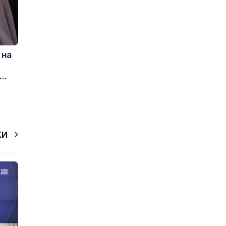
 на
..
КИ