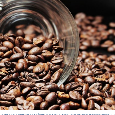
реме вдига цените на кафето и захарта, търговци държат продукцията по