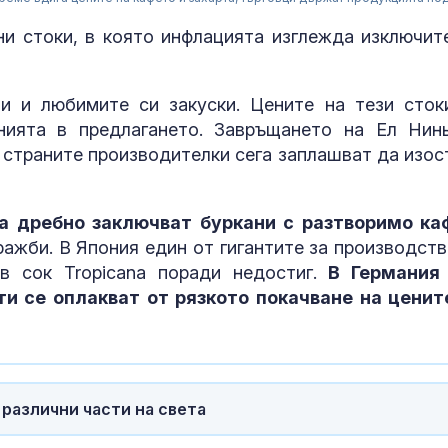
ни стоки, в която инфлацията изглежда изключит
и и любимите си закуски. Цените на тези сток
нията в предлагането. Завръщането на Ел Нин
в страните производителки сега заплашват да изос
а дребно заключват буркани с разтворимо ка
ражби. В Япония един от гигантите за производств
в сок Tropicana поради недостиг.
В Германия
Адвокат за
убийството на
и се оплакват от рязкото покачване на ценит
Не съм вижда
подобна жест
садизъм от непълнолетни, случаят 
безпрецедентен
Тежка катаст
Бразилия с ав
различни части на света
камион и два
автомобила в