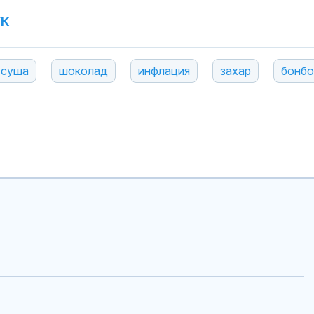
УК
суша
шоколад
инфлация
захар
бонбо