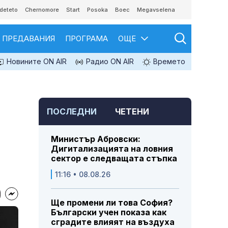
deteto
Chernomore
Start
Posoka
Boec
Megavselena
ПРЕДАВАНИЯ
ПРОГРАМА
ОЩЕ
Новините ON AIR
Радио ON AIR
Времето
ПОСЛЕДНИ
ЧЕТЕНИ
Министър Абровски:
Дигитализацията на ловния
сектор е следващата стъпка
11:16 • 08.08.26
Ще промени ли това София?
Български учен показа как
сградите влияят на въздуха