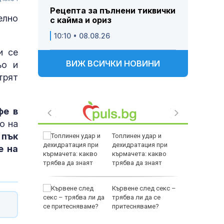
Рецепта за пълнени тиквички
елно
с кайма и ориз
10:10 • 08.08.26
и се
ВИЖ ВСИЧКИ НОВИНИ
ьо и
трят
фе в
о на
 пък
Топлинен удар и
 Георги:
дехидратация при
е на
л
кърмачета: какво
окост и
трябва да знаят
е
родителите
рофа в
Кървене след секс –
тобус,
трябва ли да се
притесняваме?
зе пет