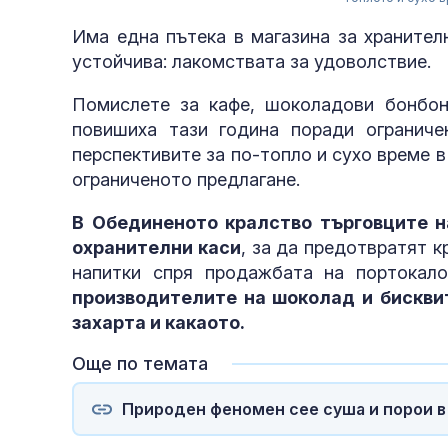
Има една пътека в магазина за хранител
устойчива: лакомствата за удоволствие.
Помислете за кафе, шоколадови бонбон
повишиха тази година поради ограниче
перспективите за по-топло и сухо време 
ограниченото предлагане.
В Обединеното кралство търговците н
охранителни каси
, за да предотвратят к
напитки спря продажбата на портокало
производителите на шоколад и бисквит
захарта и какаото.
Още по темата
Природен феномен сее суша и порои в 