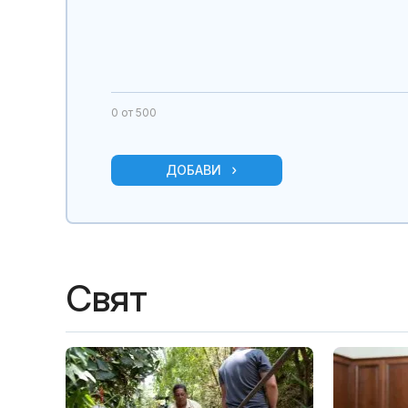
0
от 500
ДОБАВИ
Свят