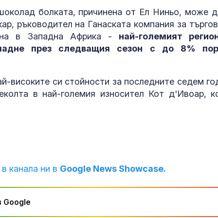
шоколад болката, причинена от Ел Ниньо, може д
р, ръководител на Ганаската компания за търгов
ърна в Западна Африка -
най-големият регио
падне през следващия сезон с до 8% по
.
ай-високите си стойности за последните седем го
еколта в най-големия износител Кот д'Ивоар, к
 в канала ни в
Google News Showcase.
 Google