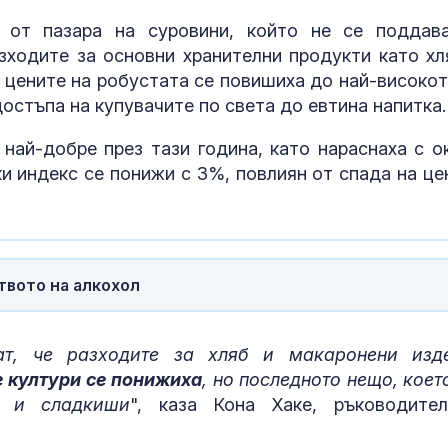
жертви
 от пазара на суровини, който не се поддав
Руски удари у
трима души, с
зходите за основни хранителни продукти като хл
дете, в покра
 цените на робустата се повишиха до най-високот
на Киев
достъпа на купувачите по света до евтина напитка.
Министър Абр
 най-добре през тази година, като нараснаха с о
Вносът на сл
и индекс се понижи с 3%, повлиян от спада на це
от Украйна ще
контролира
вото на алкохол
ат, че разходите за хляб и макаронени изд
е култури се понижиха
, но последното нещо, коет
е и сладкиши
", каза Кона Хаке, ръководите