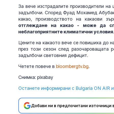
За вече изстрадалите производители на 
задълбочи. Според Фуад Мохамед Абубака
какао, производството на какаови з
отглеждане на какао - може да с
неблагоприятните климатични условия
Цените на какаото вече се повишиха до н
през този сезон след разочароващата р
задълбочи световния дефицит.
Четете повече в
bloombergtv.bg
.
Снимка: pixabay
Останете информирани с Bulgaria ON AIR и
Добави ни в предпочитани източници в