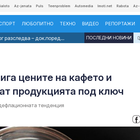
ialoto
Az-jenata
Puls
Teenproblem
Automedia
Imoti.net
Rabota
Az-
СПОРТ
ЛЮБОПИТНО
ТЕХНО
ВИДЕО
РЕПОРТАЖИ
 разследва – док.поред...
ПОСЛЕДНИ НОВИНИ
ига цените на кафето и
жат продукцията под ключ
 дефлационната тенденция