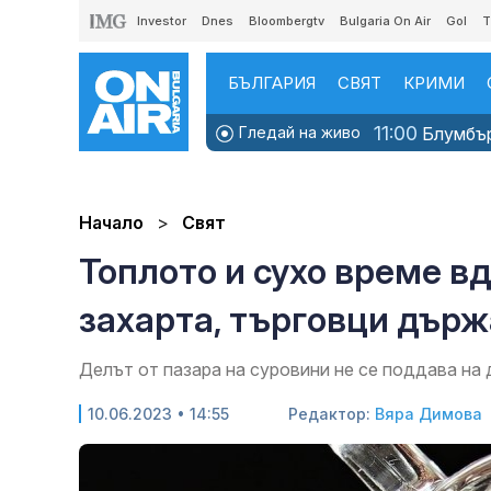
Investor
Dnes
Bloombergtv
Bulgaria On Air
Gol
T
БЪЛГАРИЯ
СВЯТ
КРИМИ
11:00
Гледай на живо
Блумбърг
Начало
Свят
Топлото и сухо време вд
захарта, търговци дър
Делът от пазара на суровини не се поддава на
10.06.2023 • 14:55
Редактор:
Вяра Димова