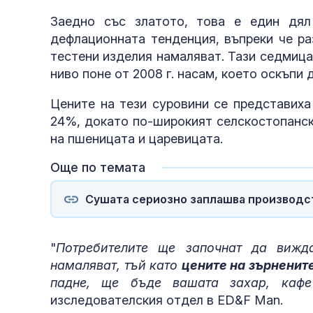
Заедно със златото, това е един дял
дефлационната тенденция, въпреки че ра
тестени изделия намаляват. Тази седмица
ниво поне от 2008 г. насам, което оскъпи 
Цените на тези суровини се представиха
24%, докато по-широкият селскостопанск
на пшеницата и царевицата.
Още по темата
Сушата сериозно заплашва производст
"
Потребителите ще започнат да вижд
намаляват, тъй като
цените на зърненит
падне, ще бъде вашата захар, каф
изследователския отдел в ED&F Man.