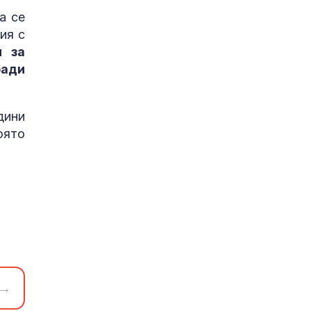
а се
ия с
н за
ради
дини
оято
→