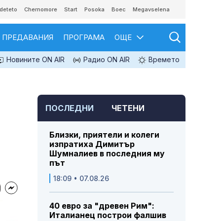
deteto
Chernomore
Start
Posoka
Boec
Megavselena
ПРЕДАВАНИЯ
ПРОГРАМА
ОЩЕ
Новините ON AIR
Радио ON AIR
Времето
ПОСЛЕДНИ
ЧЕТЕНИ
Близки, приятели и колеги
изпратиха Димитър
Шумналиев в последния му
път
18:09 • 07.08.26
40 евро за "древен Рим":
Италианец построи фалшив