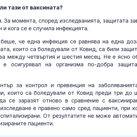
ли тази от ваксината?
н. За момента, според изследванията, защитата за
н и кога се е случила инфекцията.
беше, че една инфекция се равнява на една доз
ата, които са боледували от Ковид, са били защит
ва между четвъртия и шестия месец. Не е ясно о
т е осигурявал на организма по-добра защит
нтър за контрол и превенция на заболяваният
ни, които са боледували от Ковид преди три до 
да се заразят отново в сравнение с ваксинира
 изследване е правено само сред пациенти, при к
оспитализирани. От резултатите не може автомат
лизираните пациенти.