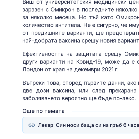
Виш от университетския медицински цент
заразен с Омикрон в последните няколко
ухапванията 
за няколко месеца. Но тъй като Омикрон
количество антитела. Не е сигурно, че им
от предишните варианти, ще предотврати
най-добрата ваксина срещу новия вариант
Ефективността на защитата срещу Омикр
други варианти на Ковид-19, може да е 
Лондон от края на декември 2021 г.
Въпреки това, според първите данни, ако
две дози ваксина, или след прекарана
заболяването вероятно ще бъде по-леко.
Още по темата
Лекар: Син носи баща си на гръб 6 час