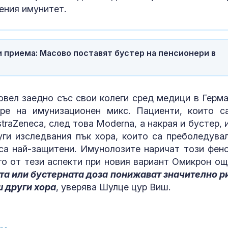
ения имунитет.
и приема: Масово поставят бустер на пенсионери в
овел заедно със свои колеги сред медици в Герма
бре на имунизационен микс. Пациенти, които с
traZeneca, след това Moderna, а накрая и бустер, 
ги изследвания пък хора, които са преболедувал
 са най-защитени. Имунолозите наричат този фен
го от тези аспекти при новия вариант Омикрон ощ
та или бустерната доза понижават значително р
ш други хора
, уверява Шулце цур Виш.