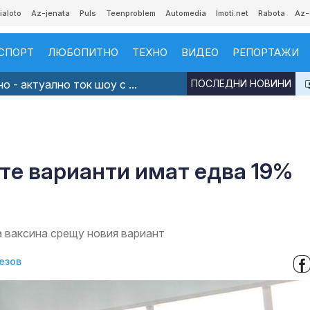
ialoto
Az-jenata
Puls
Teenproblem
Automedia
Imoti.net
Rabota
Az-
СПОРТ
ЛЮБОПИТНО
ТЕХНО
ВИДЕО
РЕПОРТАЖИ
 - актуално ток шоу с ...
ПОСЛЕДНИ НОВИНИ
те варианти имат едва 19%
а ваксина срещу новия вариант
езов