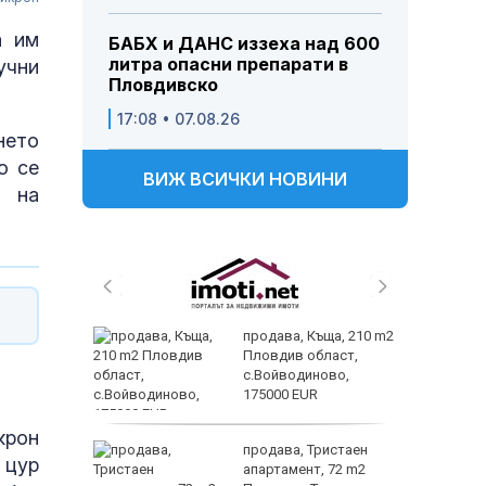
а им
БАБХ и ДАНС иззеха над 600
литра опасни препарати в
учни
Пловдивско
17:08 • 07.08.26
нето
о се
ВИЖ ВСИЧКИ НОВИНИ
е на
 секс –
продава, Къща, 210 m2
се
Пловдив област,
е?
с.Войводиново,
175000 EUR
Полярни
крон
ината
продава, Тристаен
 цур
та са
апартамент, 72 m2