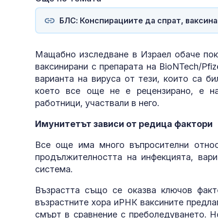
БЛС: Конспирациите да спрат, ваксина
Мащабно изследване в Израел обаче пока
ваксинирани с препарата на BioNTech/Pfiz
варианта на вируса от тези, които са би
което все още не е рецензирано, е н
работници, участвали в него.
Имунитетът зависи от редица фактори
Все още има много въпросителни относ
продължителността на инфекцията, вари
система.
Възрастта също се оказва ключов факт
възрастните хора иРНК ваксините предла
смърт в сравнение с преболедуването. Н