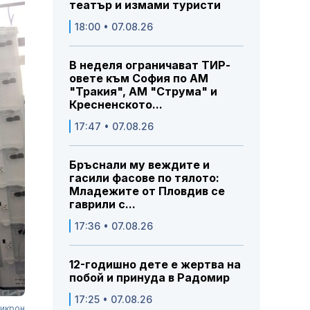
театър и измами туристи
18:00 • 07.08.26
В неделя ограничават ТИР-
овете към София по АМ
"Тракия", АМ "Струма" и
Кресненското...
17:47 • 07.08.26
Бръснали му веждите и
гасили фасове по тялото:
Младежите от Пловдив се
гаврили с...
17:36 • 07.08.26
12-годишно дете е жертва на
побой и принуда в Радомир
17:25 • 07.08.26
микрон