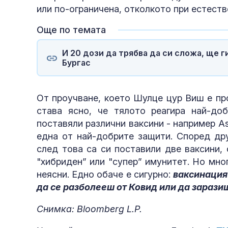
или по-ограничена, отколкото при естеств
Още по темата
И 20 дози да трябва да си сложа, ще г
Бургас
От проучване, което Шулце цур Виш е пр
става ясно, че тялото реагира най-до
поставяли различни ваксини - например As
една от най-добрите защити. Според дру
след това са си поставили две ваксини,
"хибриден” или "супер” имунитет. Но мно
неясни. Едно обаче е сигурно:
ваксинация
да се разболееш от Ковид или да зарази
Снимка: Bloomberg L.P.