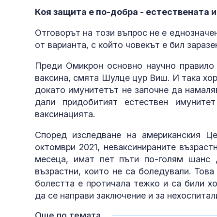
Коя защита е по-добра - естествената и
Отговорът на този въпрос не е еднозначе
от варианта, с който човекът е бил заразе
Преди Омикрон основно научно правило 
ваксина, смята Шулце цур Виш. И така хор
докато имунитетът не започне да намаля
дали придобитият естествен имуните
ваксинацията.
Според изследване на американския Це
октомври 2021, неваксинираните възраст
месеца, имат пет пъти по-голям шанс 
възрастни, които не са боледували. Това
болестта е протичала тежко и са били х
да се направи заключение и за нехоспита
Още по темата