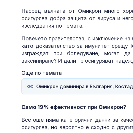
Насред вълната от Омикрон много хора
осигурява добра защита от вируса и нег
изследвания по темата.
Повечето правителства, с изключение на
като доказателство за имунитет срещу 
изграждат при боледуване, могат да
ваксиниране? И дали те осигуряват наде
Още по темата
Омикрон доминира в България, Костад
Само 19% ефективност при Омикрон?
Все още няма категорични данни за каче
осигурява, но вероятно е сходно с друг