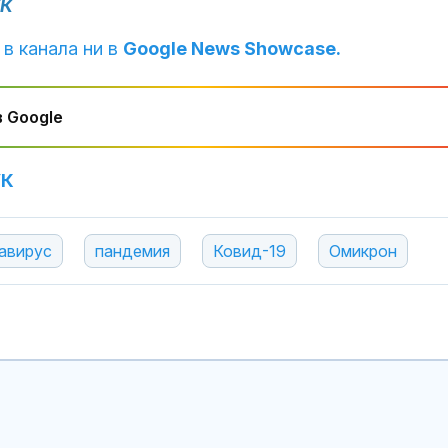
УК
 в канала ни в
Google News Showcase.
 Google
УК
авирус
пандемия
Ковид-19
Омикрон