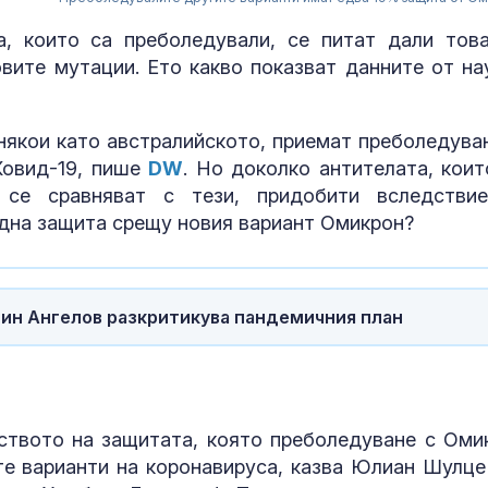
, които са преболедували, се питат дали тов
овите мутации. Ето какво показват данните от на
 някои като австралийското, приемат преболедува
Ковид-19, пише
DW
. Но доколко антителата, коит
 се сравняват с тези, придобити вследстви
ждна защита срещу новия вариант Омикрон?
ин Ангелов разкритикува пандемичния план
Путин може да тества
Кървене след
единството на НАТО
трябва ли да 
чрез атака под
притеснявам
"фалшив флаг"
ството на защитата, която преболедуване с Оми
Защо някои хора са
Почти полов
ите варианти на коронавируса, казва Юлиан Шулце
като магнит за
бебета по све