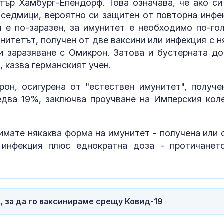
ър Хамбург-Епендорф. Това означава, че ако си
комарите, а други се
изключителн
разминават с
кърмени през
 седмици, вероятно си защитен от повторна инфе
им?
шест месеца
 е по-заразен, за имунитет е необходимо по-го
14-годишен от Перник
Как се проме
унитетът, получен от две ваксини или инфекция с н
е насилникът над
костите с на
 заразяване с Омикрон. Затова и бустерната до
момчето от Радомир
на възрастта
, казва германският учен.
он, осигурена от "естествен имунитет", получе
Времето утре: Жега до
Десет постра
38°, но на места ще
тротинетки п
едва 19%, заключва проучване на Имперския кол
превали и разхлади
помощ в „Пир
само за дено
 имате някаква форма на имунитет - получена или 
 инфекция плюс еднократна доза - протичанет
а, за да го ваксинираме срещу Ковид-19