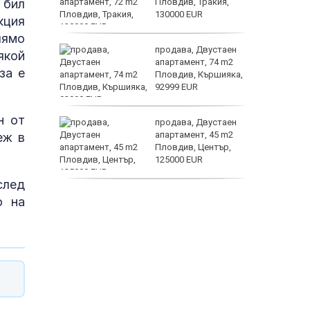
 бил
о
Пловдив, Тракия,
 първите
130000 EUR
кция
Terafab
лямо
нят
продава, Двустаен
якой
предване
апартамент, 74 m2
за е
?
Пловдив, Кършияка,
92999 EUR
н от
дали с
продава, Двустаен
отърсиха
апартамент, 45 m2
еж в
огов“
Пловдив, Център,
нощие
125000 EUR
след
продава, Тристаен
о на
апартамент, 91 m2
Пловдив, Център,
179000 EUR