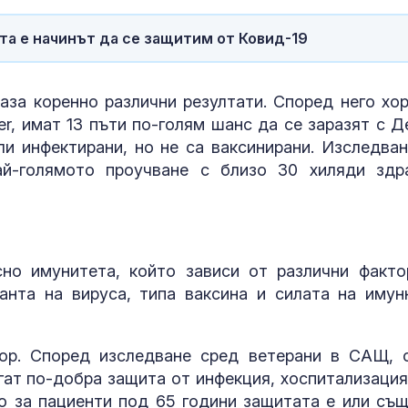
та е начинът да се защитим от Ковид-19
за коренно различни резултати. Според него хор
er, имат 13 пъти по-голям шанс да се заразят с Д
ли инфектирани, но не са ваксинирани. Изследван
ай-голямото проучване с близо 30 хиляди здр
но имунитета, който зависи от различни факто
анта на вируса, типа ваксина и силата на имун
ор. Според изследване сред ветерани в САЩ, 
гат по-добра защита от инфекция, хоспитализация
о за пациенти под 65 години защитата е или същ