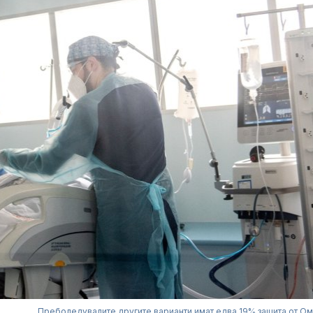
Преболедувалите другите варианти имат едва 19% защита от О