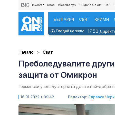
Investor
Dnes
Bloombergtv
Bulgaria On Air
Gol
T
БЪЛГАРИЯ
СВЯТ
КРИМИ
17:50
Гледай на живо
Директно
Начало
Свят
Преболедувалите други
защита от Омикрон
Германски учен: Бустерната доза е най-добрат
16.01.2022 • 09:42
Редактор:
Здравко Черк