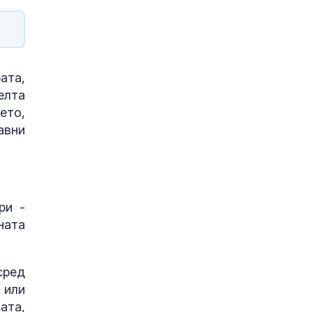
ата,
елта
ето,
авни
ри -
ната
сред
 или
ата,