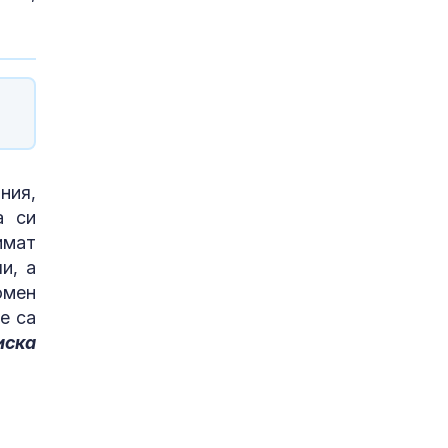
ния,
а си
имат
и, а
омен
е са
иска