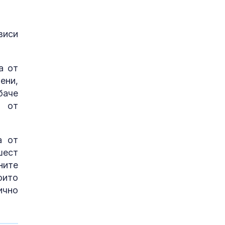
виси
а от
ени,
баче
а от
а от
шест
ните
оито
ично