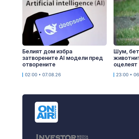
Белият дом избра
Шум, бет
затворените AI модели пред
животнит
отворените
оцелеят 
02:00 • 07.08.26
23:00 • 06