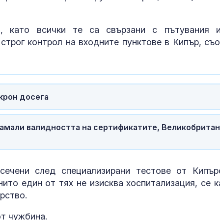
, като всички те са свързани с пътувания 
 строг контрол на входните пунктове в Кипър, съ
крон досега
За наказание:
 намали валидността на сертификатите, Великобрита
в “месомелач
руски войник
в рокля (ВИД
сечени след специализирани тестове от Кипър
Китай тества 
нито един от тях не изисква хоспитализация, се к
опасни мисии:
щурмовите
рство.
хеликоптери 
полети под радара
от чужбина.