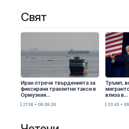
Свят
Иран отрече твърденията за
Тръмп, в
фиксирани транзитни такси в
мигрантс
Ормузкия...
влиза в...
21:56 • 06.08.26
20:45 • 06
Четени