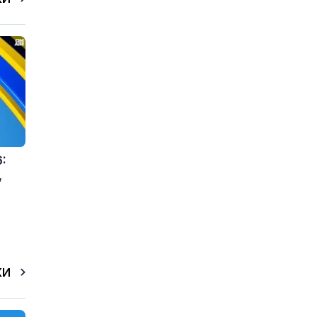
:
,
КИ