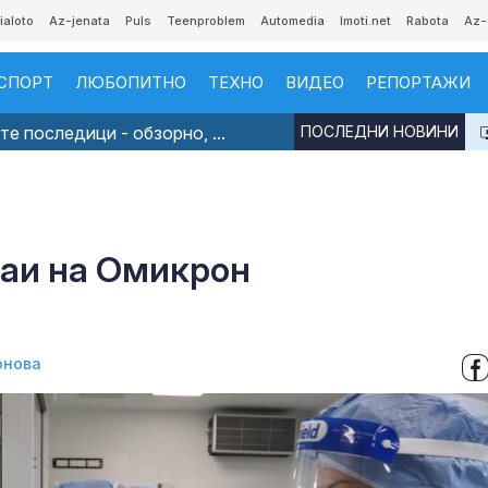
ialoto
Az-jenata
Puls
Teenproblem
Automedia
Imoti.net
Rabota
Az-
СПОРТ
ЛЮБОПИТНО
ТЕХНО
ВИДЕО
РЕПОРТАЖИ
е последици - обзорно, ...
ПОСЛЕДНИ НОВИНИ
чаи на Омикрон
онова