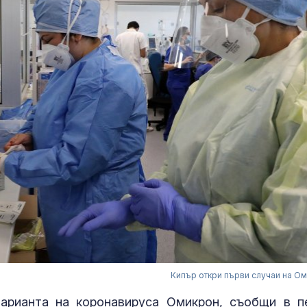
Кипър откри първи случаи на О
варианта на коронавируса Омикрон, съобщи в п