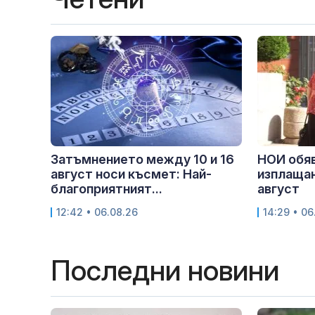
Затъмнението между 10 и 16
НОИ обяв
август носи късмет: Най-
изплащан
благоприятният...
август
12:42 • 06.08.26
14:29 • 06
Последни новини