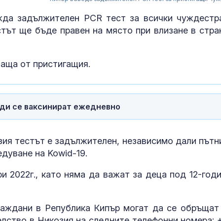
жда задължителен PCR тест за всички чуждестр
стът ще бъде правен на място при влизане в стра
лаща от пристигащия.
яди се ваксинират ежедневно
зия тестът е задължителен, независимо дали пътн
дуване на Kowid-19.
"Ловци" на п
всичките
непълнолетни
и 2022г., като няма да важат за деца под 12-год
мъжа на Мла
хълм в Пловдив
Съдът спря
раждани в Република Кипър могат да се обръщат
незабавното 
лство в Никозия на следните телефонни номера: 