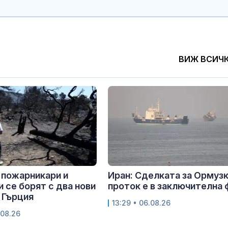
ВИЖ ВСИЧ
 пожарникари и
Иран: Сделката за Ормуз
 се борят с два нови
проток е в заключителна 
 Гърция
13:29 • 06.08.26
.08.26