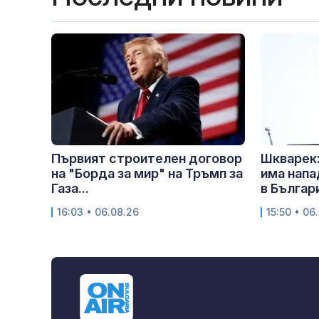
Първият строителен договор
Шкварек:
на "Борда за мир" на Тръмп за
има напа
Газа...
в Българи
16:03 • 06.08.26
15:50 • 06