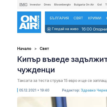
Investor
Dnes
Bloombergtv
Bulgaria On Air
Gol
T
БЪЛГАРИЯ
СВЯТ
КРИМИ
16:00
Гледай на живо
Опорни 
Начало
Свят
Кипър въведе задължит
чужденци
Таксата за теста струва 15 евро и ще се запла
05.12.2021 • 19:40
Редактор:
Здравко Черк