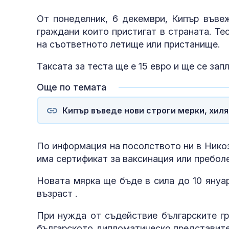
От понеделник, 6 декември, Кипър въве
граждани които пристигат в страната. Те
на съответното летище или пристанище.
Таксата за теста ще е 15 евро и ще се зап
Още по темата
Кипър въведе нови строги мерки, хил
По информация на посолството ни в Нико
има сертификат за ваксинация или преболе
Новата мярка ще бъде в сила до 10 януар
възраст .
При нужда от съдействие българските г
българското дипломатическо представите