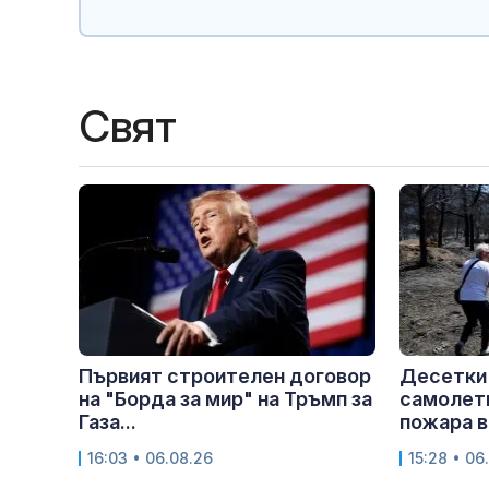
Свят
Първият строителен договор
Десетки
на "Борда за мир" на Тръмп за
самолети
Газа...
пожара в
16:03 • 06.08.26
15:28 • 06