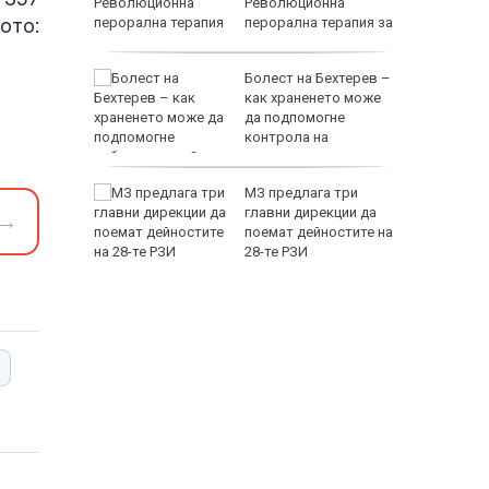
в "Баба
Революционна
ото:
перорална терапия за
висок холестерол
лно
Болест на Бехтерев –
ъмнение,
как храненето може
адна
да подпомогне
 като
контрола на
заболяването?
лгария ще
МЗ предлага три
много от
главни дирекции да
→
и в ЕС
поемат дейностите на
28-те РЗИ