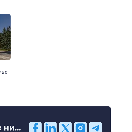
със
ни...