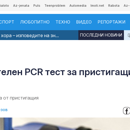
ialoto
Az-jenata
Puls
Teenproblem
Automedia
Imoti.net
Rabota
Az-
СПОРТ
ЛЮБОПИТНО
ТЕХНО
ВИДЕО
РЕПОРТАЖИ
хора – изповедите на зн...
ПОСЛЕДНИ НОВИНИ
елен PCR тест за пристигащ
ща от пристигащия
езов