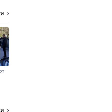
КИ
рт
КИ