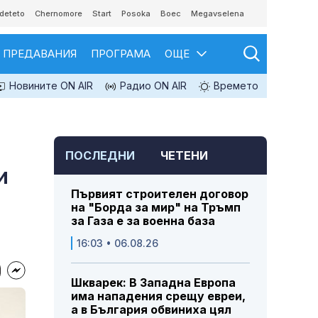
deteto
Chernomore
Start
Posoka
Boec
Megavselena
ПРЕДАВАНИЯ
ПРОГРАМА
ОЩЕ
Новините ON AIR
Радио ON AIR
Времето
ПОСЛЕДНИ
ЧЕТЕНИ
и
Първият строителен договор
на "Борда за мир" на Тръмп
за Газа е за военна база
16:03 • 06.08.26
Шкварек: В Западна Европа
има нападения срещу евреи,
а в България обвиниха цял