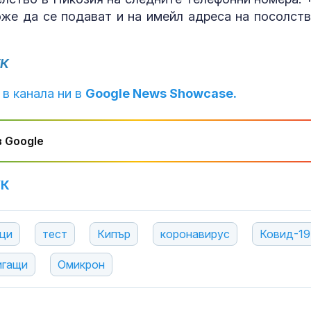
на 12 сгради 
може да се подават и на имейл адреса на посолств
Алино"
Предстои пъ
УК
слънчево зат
от Северозап
България ще е
 в канала ни в
Google News Showcase.
частично
Муцунски: Бъ
спечели най-
 Google
членството н
УК
ци
тест
Кипър
коронавирус
Ковид-19
игащи
Омикрон