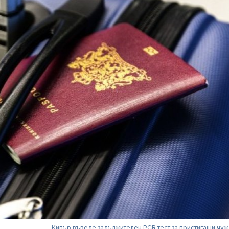
Кипър въведе задължителен PCR тест за пристигащи чу