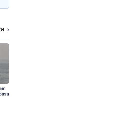
КИ
кия
фаза