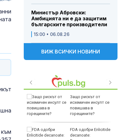
анни
Министър Абровски:
Амбицията ни е да защитим
ната
българските производители
15:00 • 06.08.26
ВИЖ ВСИЧКИ НОВИНИ
икът
едофили,
Защо рискът от
исхемичен инсулт се
, убили
повишава в
ишна
дежкия
горещините?
FDA одобри Еnlicitide
 към
събаряне
decanoate:
+357