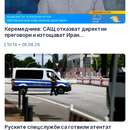
Керемедчиев: САЩ отказват директни
преговори и изтощават Иран...
10:14 • 06.08.26
Руските спецслужби са готвили атентат