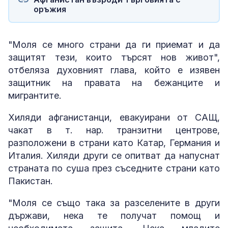
оръжия
"Моля се много страни да ги приемат и да
защитят тези, които търсят нов живот",
отбеляза духовният глава, който е изявен
защитник на правата на бежанците и
мигрантите.
Хиляди афганистанци, евакуирани от САЩ,
чакат в т. нар. транзитни центрове,
разположени в страни като Катар, Германия и
Италия. Хиляди други се опитват да напуснат
страната по суша през съседните страни като
Пакистан.
"Моля се също така за разселените в други
държави, нека те получат помощ и