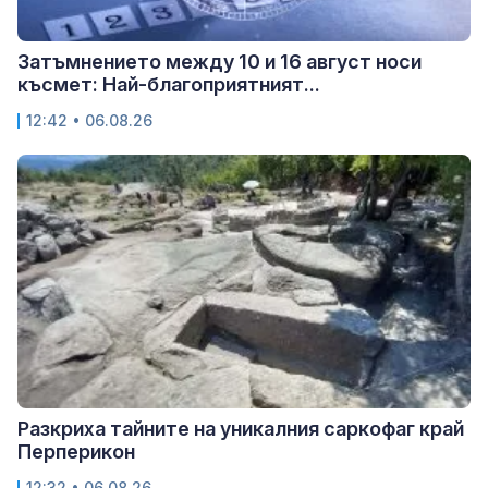
Затъмнението между 10 и 16 август носи
късмет: Най-благоприятният...
12:42 • 06.08.26
Разкриха тайните на уникалния саркофаг край
Перперикон
12:32 • 06.08.26