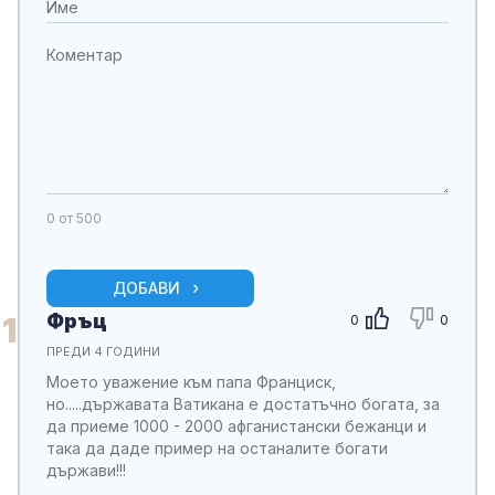
0
от 500
ДОБАВИ
Фръц
1
0
0
ПРЕДИ 4 ГОДИНИ
Моето уважение към папа Франциск,
но.....държавата Ватикана е достатъчно богата, за
да приеме 1000 - 2000 афганистански бежанци и
така да даде пример на останалите богати
държави!!!