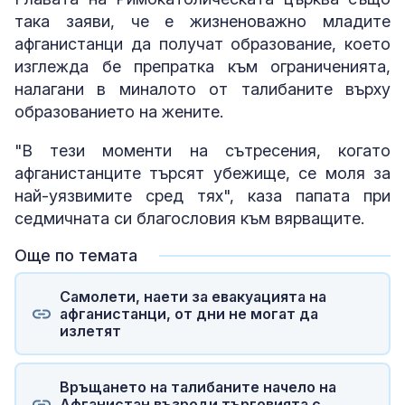
така заяви, че е жизненоважно младите
афганистанци да получат образование, което
изглежда бе препратка към ограниченията,
налагани в миналото от талибаните върху
образованието на жените.
"В тези моменти на сътресения, когато
афганистанците търсят убежище, се моля за
най-уязвимите сред тях", каза папата при
седмичната си благословия към вярващите.
Още по темата
Самолети, наети за евакуацията на
афганистанци, от дни не могат да
излетят
Връщането на талибаните начело на
Афганистан възроди търговията с