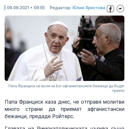
06.09.2021 • 09:55
Редактор:
Юлия Христова
Папа Франциск се моли на Бог афганистанските бежанци да бъдат
приети
Папа Франциск каза днес, че отправя молитви
много страни да приемат афганистански
бежанци, предаде Ройтерс.
Главата на Римокатолическата църква също