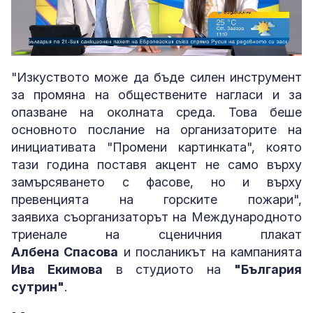
Loaded
:
Unmute
7.54%
"Изкуството може да бъде силен инструмент
за промяна на обществените нагласи и за
опазване на околната среда. Това беше
основното послание на организаторите на
инициативата "Промени картинката", която
тази година поставя акцент не само върху
замърсяването с фасове, но и върху
превенцията на горските пожари",
заявиха съорганизаторът на Международното
триенале на сценичния плакат
Албена Спасова
и посланикът на кампанията
Ива Екимова
в студиото на
"България
сутрин"
.