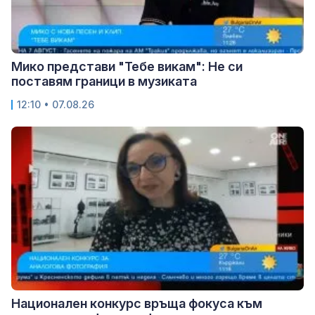
Мико представи "Тебе викам": Не си
поставям граници в музиката
12:10 • 07.08.26
Национален конкурс връща фокуса към