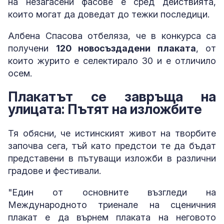
на незагасени фасове е сред действията,
които могат да доведат до тежки последици.
Албена Спасова отбеляза, че в конкурса са
получени
120 новосъздадени плаката
, от
които журито е селектирало 30 и е отличило
осем.
Плакатът се завръща на
улицата: Пътят на изложбите
Тя обясни, че истинският живот на творбите
започва сега, тъй като предстои те да бъдат
представени в пътуващи изложби в различни
градове и фестивали.
"Един от основните възгледи на
Международното триенале на сценичния
плакат е да върнем плаката на неговото