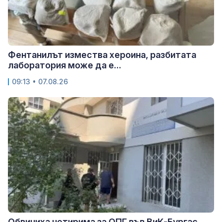
Фентанилът измества хероина, разбитата
лаборатория може да е...
09:13 • 07.08.26
Обвиниха четирима за ОПГ във ВиК-Бургас,