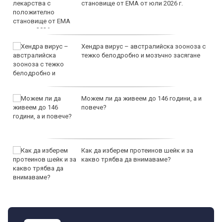
становище от ЕМА от юли 2026 г.
Хендра вирус – австралийска зооноза с
тежко белодробно и мозъчно засягане
Можем ли да живеем до 146 години, а и
повече?
Как да изберем протеинов шейк и за
какво трябва да внимаваме?