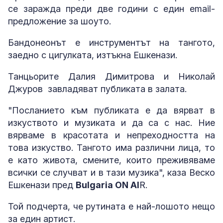
се заражда преди две години с един email-
предложение за шоуто.
Бандонеонът е инструментът на тангото,
заедно с цигулката, изтъкна Ешкенази.
Танцьорите Далия Димитрова и Николай
Джуров завладяват публиката в залата.
"Посланието към публиката е да вярват в
изкуството и музиката и да са с нас. Ние
вярваме в красотата и непреходността на
това изкуство. Тангото има различни лица, то
е като живота, смените, които преживяваме
всички се случват и в тази музика", каза Веско
Ешкенази пред
Bulgaria ON AI
R.
Той подчерта, че рутината е най-лошото нещо
за един артист.