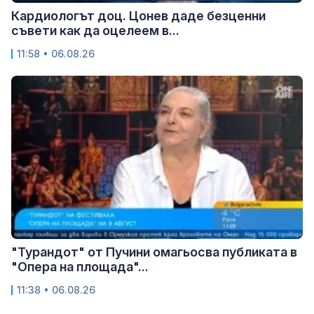
Кардиологът доц. Цонев даде безценни
съвети как да оцелеем в...
11:58 • 06.08.26
"Турандот" от Пучини омагьосва публиката в
"Опера на площада"...
11:38 • 06.08.26