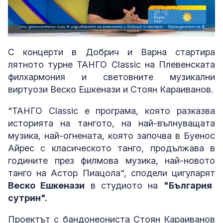
Loaded
:
Unmute
9.00%
С концерти в Добрич и Варна стартира
лятното турне ТАНГО Classic на Плевенската
филхармония и световните музикални
виртуози Веско Ешкенази и Стоян Караиванов.
"ТАНГО Classic е програма, която разказва
историята на тангото, на най-вълнуващата
музика, най-огнената, която започва в Буенос
Айрес с класическото танго, продължава в
годините през филмова музика, най-новото
танго на Астор Пиацола", сподели цигуларят
Веско Ешкенази
в студиото на
"България
сутрин".
Проектът с бандонеониста Стоян Караиванов