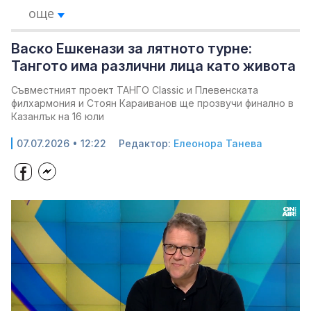
още
Васко Ешкенази за лятното турне:
Тангото има различни лица като живота
Съвместният проект ТАНГО Classic и Плевенската
филхармония и Стоян Караиванов ще прозвучи финално в
Казанлък на 16 юли
07.07.2026 • 12:22
Редактор:
Елеонора Танева