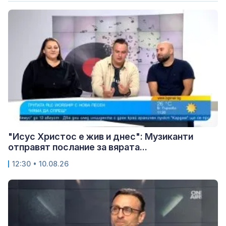
"Исус Христос е жив и днес": Музиканти
отправят послание за вярата...
12:30 • 10.08.26