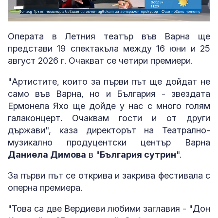
Loaded
:
Unmute
8.11%
Операта в Летния театър във Варна ще
представи 19 спектакъла между 16 юни и 25
август 2026 г. Очакват се четири премиери.
"Артистите, които за първи път ще дойдат не
само във Варна, но и България - звездата
Ермонела Яхо ще дойде у нас с много голям
галаконцерт. Очаквам гости и от други
държави", каза директорът на Театрално-
музикално продуцентски център Варна
Даниела Димова
в "
България сутрин
".
За първи път се открива и закрива фестивала с
оперна премиера.
"Това са две Вердиеви любими заглавия - "Дон