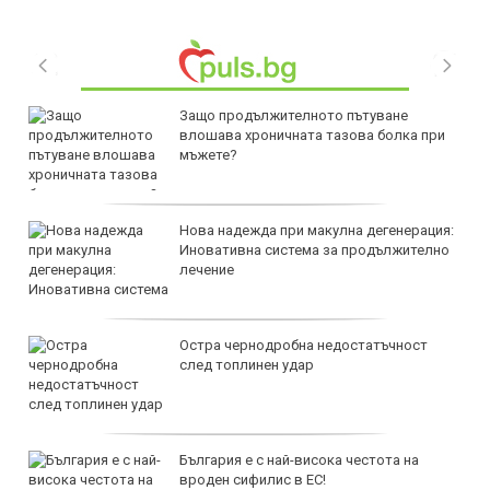
Защо продължителното пътуване
влошава хроничната тазова болка при
мъжете?
Нова надежда при макулна дегенерация:
Иновативна система за продължително
лечение
Остра чернодробна недостатъчност
след топлинен удар
България е с най-висока честота на
вроден сифилис в ЕС!