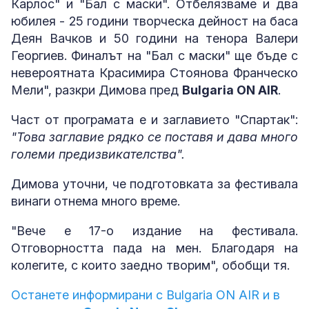
Карлос" и "Бал с маски". Отбелязваме и два
юбилея - 25 години творческа дейност на баса
Деян Вачков и 50 години на тенора Валери
Георгиев. Финалът на "Бал с маски" ще бъде с
невероятната Красимира Стоянова Франческо
Мели", разкри Димова пред
Bulgaria ON AIR
.
Част от програмата е и заглавието "Спартак":
"Това заглавие рядко се поставя и дава много
големи предизвикателства".
Димова уточни, че подготовката за фестивала
винаги отнема много време.
"Вече е 17-о издание на фестивала.
Отговорността пада на мен. Благодаря на
колегите, с които заедно творим", обобщи тя.
Останете информирани с Bulgaria ON AIR и в