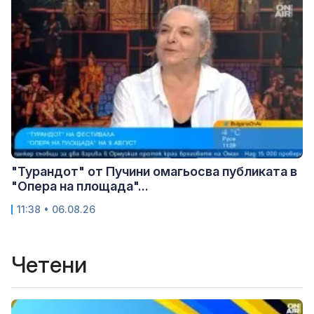
"Турандот" от Пучини омагьосва публиката в
"Опера на площада"...
11:38 • 06.08.26
Четени