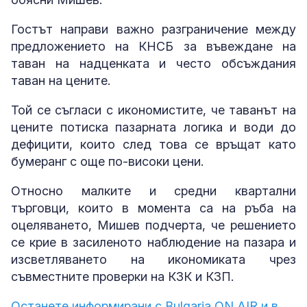
Гостът направи важно разграничение между
предложението на КНСБ за въвеждане на
таван на надценката и често обсъждания
таван на цените.
Той се съгласи с икономистите, че таванът на
цените потиска пазарната логика и води до
дефицити, които след това се връщат като
бумеранг с още по-високи цени.
Относно малките и средни квартални
търговци, които в момента са на ръба на
оцеляването, Мишев подчерта, че решението
се крие в засиленото наблюдение на пазара и
изсветляването на икономиката чрез
съвместните проверки на КЗК и КЗП.
Останете информирани с Bulgaria ON AIR и в