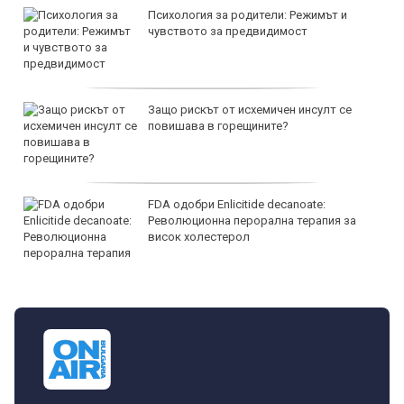
Психология за родители: Режимът и
чувството за предвидимост
Защо рискът от исхемичен инсулт се
повишава в горещините?
FDA одобри Еnlicitide decanoate:
Революционна перорална терапия за
висок холестерол