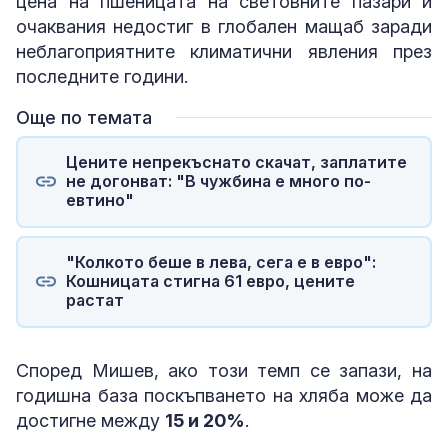
цена на пшеницата на световните пазари и
очаквания недостиг в глобален мащаб заради
неблагоприятните климатични явления през
последните години.
Още по темата
Цените непрекъснато скачат, заплатите
не догонват: "В чужбина е много по-
евтино"
"Колкото беше в лева, сега е в евро":
Кошницата стигна 61 евро, цените
растат
Според Мишев, ако този темп се запази, на
годишна база поскъпването на хляба може да
достигне между
15 и 20%
.