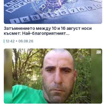
Затъмнението между 10 и 16 август носи
късмет: Най-благоприятният...
12:42 • 06.08.26