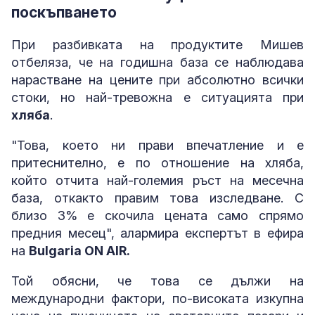
поскъпването
При разбивката на продуктите Мишев
отбеляза, че на годишна база се наблюдава
нарастване на цените при абсолютно всички
стоки, но най-тревожна е ситуацията при
хляба
.
"Това, което ни прави впечатление и е
притеснително, е по отношение на хляба,
който отчита най-големия ръст на месечна
база, откакто правим това изследване. С
близо 3% е скочила цената само спрямо
предния месец", алармира експертът в ефира
на
Bulgaria ON AIR.
Той обясни, че това се дължи на
международни фактори, по-високата изкупна