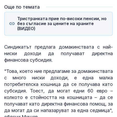
Още по темата
Тристранката прие по-високи пенсии, но
без съгласие за цените на храните
(ВИДЕО)
Синдикатът предлага домакинствата с най-
ниски доходи да получават директна
финансова субсидия.
"Това, което ние предлагаме за домакинствата
с много ниски доходи, е една малка
потребителска кошница да се получава като
субсидия. Тоест, да могат едни 60 евро –
колкото е стойността на кошницата – да се
получават като директна финансова помощ, за
да могат да си напазаруват за една седмица",
обясни Мишев.