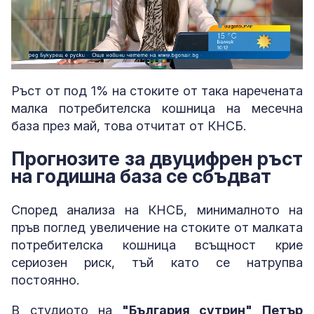
Loaded
:
Unmute
8.15%
Ръст от под 1% на стоките от така наречената
малка потребителска кошница на месечна
база през май, това отчитат от КНСБ.
Прогнозите за двуцифрен ръст
на годишна база се сбъдват
Според анализа на КНСБ, минималното на
пръв поглед увеличение на стоките от малката
потребителска кошница всъщност крие
сериозен риск, тъй като се натрупва
постоянно.
В студиото на
"България сутрин" Петър