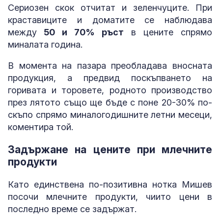
Сериозен скок отчитат и зеленчуците. При
краставиците и доматите се наблюдава
между
50 и 70% ръст
в цените спрямо
миналата година.
В момента на пазара преобладава вносната
продукция, а предвид поскъпването на
горивата и торовете, родното производство
през лятото също ще бъде с поне 20-30% по-
скъпо спрямо миналогодишните летни месеци,
коментира той.
Задържане на цените при млечните
продукти
Като единствена по-позитивна нотка Мишев
посочи млечните продукти, чиито цени в
последно време се задържат.