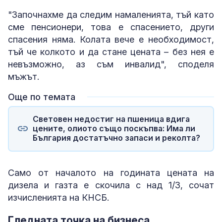
"Започнахме да следим намаленията, тъй като
сме пенсионери, това е спасението, други
спасения няма. Колата вече е необходимост,
тъй че колкото и да стане цената – без нея е
невъзможно, аз съм инвалид", споделя
мъжът.
Още по темата
Световен недостиг на пшеница вдига
цените, олиото също поскъпва: Има ли
България достатъчно запаси и реколта?
Само от началото на годината цената на
дизела и газта е скочила с над 1/3, сочат
изчисленията на КНСБ.
Гледната точка на бизнеса