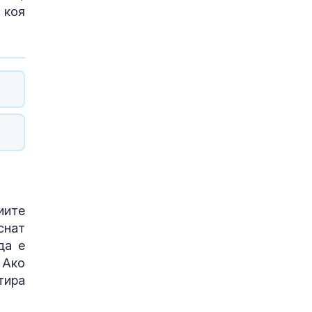
 коя
иите
снат
да е
 Ако
тира