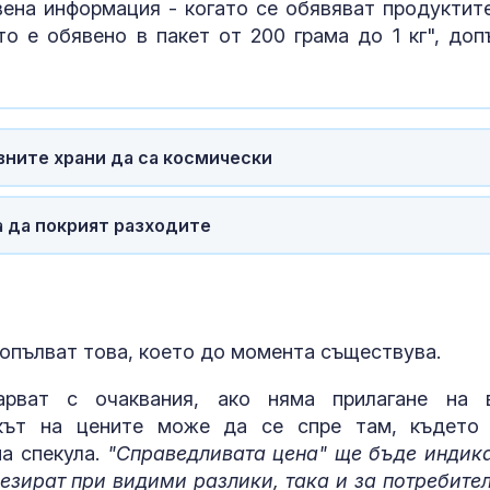
вена информация - когато се обявяват продуктите
то е обявено в пакет от 200 грама до 1 кг", доп
вните храни да са космически
 да покрият разходите
допълват това, което до момента съществува.
рват с очаквания, ако няма прилагане на 
окът на цените може да се спре там, където
а спекула.
"Справедливата цена" ще бъде индик
езират при видими разлики, така и за потребител