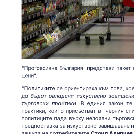
Loaded
:
Unmute
41.86%
"Прогресивна България" представи пакет 
цени".
"Политиките се ориентираха към това, ко
да бъдат овладени изкуствено завишени
търговски практики
. В единия закон те
практики, които присъстват в "черния спи
политиците пада върху нелоялни търговск
предпоставка за изкуствено завишаване н
защита на потребителите
Стоил Алипиев