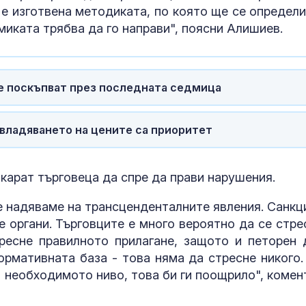
 е изготвена методиката, по която ще се определи
миката трябва да го направи", поясни Алишиев.
е поскъпват през последната седмица
овладяването на цените са приоритет
карат търговеца да спре да прави нарушения.
се надяваме на трансценденталните явления. Санкц
 органи. Търговците е много вероятно да се стре
ресне правилното прилагане, защото и петорен 
нормативната база - това няма да стресне никого.
а необходимото ниво, това би ги поощрило", комен