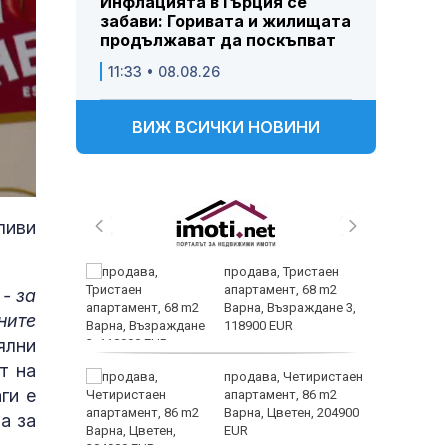
Инфлацията в Гърция се
забави: Горивата и жилищата
продължават да поскъпват
11:33 • 08.08.26
ВИЖ ВСИЧКИ НОВИНИ
ливи
 и
продава, Тристаен
 при
апартамент, 68 m2
- за
акво
Варна, Възраждане 3,
ните
аят
118900 EUR
ялни
т на
 секс –
продава, Четиристаен
ги е
се
апартамент, 86 m2
е?
Варна, Цветен, 204900
а за
EUR