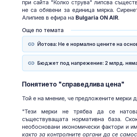
при сайта "Колко струва" липсва същест
не са обявени за единица мярка. Сирене
Алипиев в ефира на
Bulgaria ON AIR
.
Още по темата
Йотова: Не е нормално цените на осно
Бюджет под напрежение: 2 млрд. няма
Понятието "справедлива цена"
Той е на мнение, че предложените мерки 
"Тези мерки не трябва да се натова
съществуващата нормативна база. Ск
необосновани икономически фактори и им
както за контролните органи да се самос