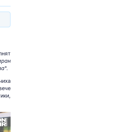
лнят
иран
ва
".
чиха
вече
ики,