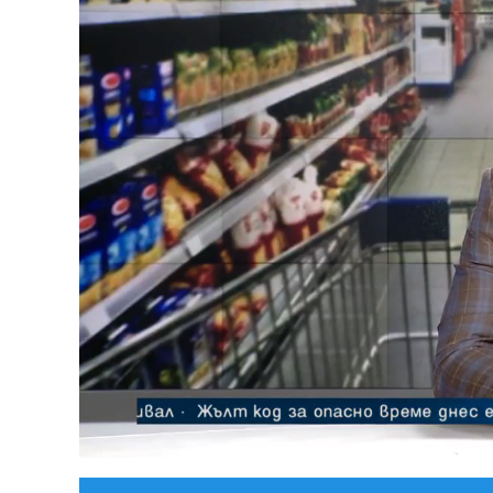
Loaded
:
Unmute
4.77%