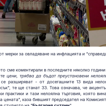
от мерки за овладяване на инфлацията и "справед
Шокиращо: Турист
Топлинен удар
предложил да купи
дехидратация
ето сме коментирали в последните няколко години
малолетно момиче на
кърмачета: к
те цени, трябва да бъдат преустановени нелоял
остров Крит
трябва да зн
 се разширяват - от досегашните 13 вида нело
родителите
сък", те ще станат 33. Това означава, че акцентъ
Министърът на
Кървене след
и практики и тази нелоялна търговия, която вина
отбраната: От 31 юли
трябва ли да 
усилихме
притеснявам
а цената", каза бившият председател на Комисият
наблюденията върху
в студиото на "
България сутрин
".