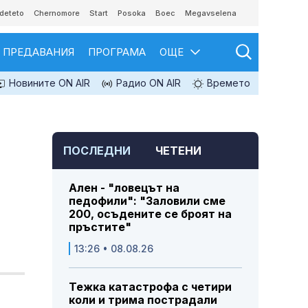
deteto
Chernomore
Start
Posoka
Boec
Megavselena
ПРЕДАВАНИЯ
ПРОГРАМА
ОЩЕ
Новините ON AIR
Радио ON AIR
Времето
ПОСЛЕДНИ
ЧЕТЕНИ
Ален - "ловецът на
педофили": "Заловили сме
200, осъдените се броят на
пръстите"
13:26 • 08.08.26
Тежка катастрофа с четири
коли и трима пострадали