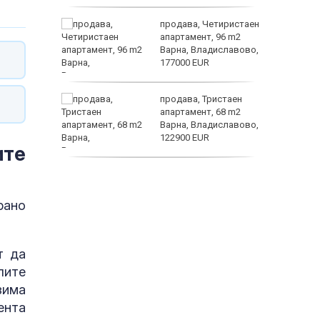
ината
продава, Четиристаен
та са
апартамент, 96 m2
о
Варна, Владиславово,
 първите
177000 EUR
астерои
нят
продава, Тристаен
предване
апартамент, 68 m2
?
Варна, Владиславово,
122900 EUR
ите
продава, Тристаен
апартамент, 68 m2
Варна, Възраждане 3,
рано
119900 EUR
т да
лите
зима
ента