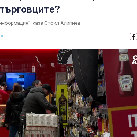
 търговците?
информация", каза Стоил Алипиев
ва