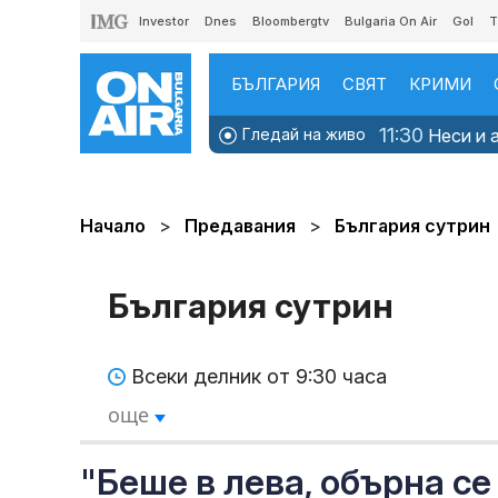
Investor
Dnes
Bloombergtv
Bulgaria On Air
Gol
T
БЪЛГАРИЯ
СВЯТ
КРИМИ
11:30
Гледай на живо
Неси и а
Начало
Предавания
България сутрин
България сутрин
Всеки делник от 9:30 часа
още
"Беше в лева, обърна се