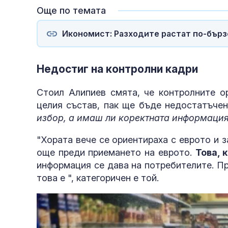
Още по темата
Икономист: Разходите растат по-бърз
Недостиг на контролни кадри
Стоил Алипиев смята, че контролните о
целия състав, пак ще бъде недостатъче
избор, а имаш ли коректната информаци
"Хората вече се ориентираха с еврото и з
още преди приемането на еврото.
Това, 
информация се дава на потребителите. Пр
това е ", категоричен е той.