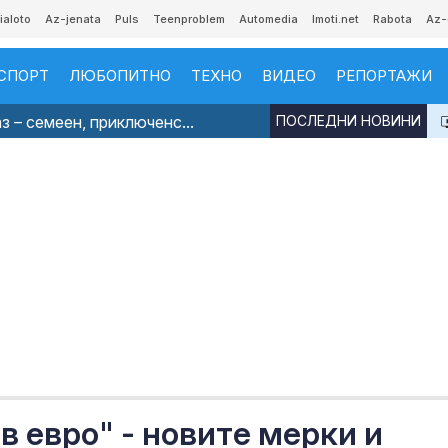
ialoto
Az-jenata
Puls
Teenproblem
Automedia
Imoti.net
Rabota
Az-
СПОРТ
ЛЮБОПИТНО
ТЕХНО
ВИДЕО
РЕПОРТАЖИ
з – семеен, приключенс...
ПОСЛЕДНИ НОВИНИ
 в евро" - новите мерки и