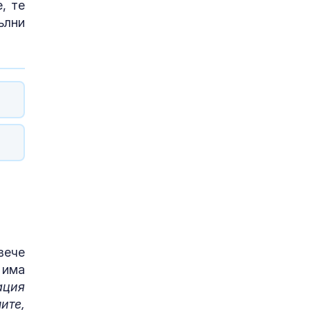
, те
ълни
вече
 има
ация
ите,