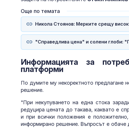
въздушното 
Още по темата
Никола Стоянов: Мерките срещу висок
"Справедлива цена" и солени глоби: 
Информацията за потре
платформи
По думите му некоректното предлагане н
решение.
"При некупуването на една стока зарад
редуцира цената до такава, каквато е с
и при всички положения е положително
информирано решение. Въпросът е обаче 