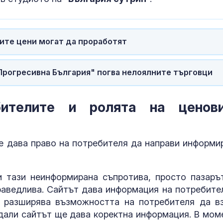
пространство
ФИФА и Инфантино
Почти полов
отрекоха връзка
бебета по све
между него и бивша
изключителн
ите цени могат да проработят
служителка на УЕФА
кърмени през
шест месеца
Пожар в рафинерия в
Как се проме
"Прогресивна България" погва нелоялните търговци
Краснодарския край в
костите с на
Русия след украински
на възрастта
удар с дронове
бителите и ролята на ценов
е дава право на потребителя да направи информи
и тази неинформирана съпротива, просто пазаръ
праведлива. Сайтът дава информация на потребите
, разширява възможността на потребителя да в
дали сайтът ще дава коректна информация. В мом