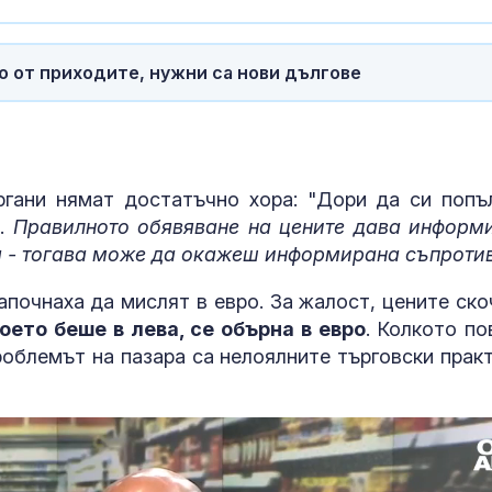
о от приходите, нужни са нови дългове
ргани нямат достатъчно хора: "Дори да си попъ
н.
Правилното обявяване на цените дава информ
я - тогава може да окажеш информирана съпроти
апочнаха да мислят в евро. За жалост, цените ско
което беше в лева, се обърна в евро
. Колкото по
облемът на пазара са нелоялните търговски практ