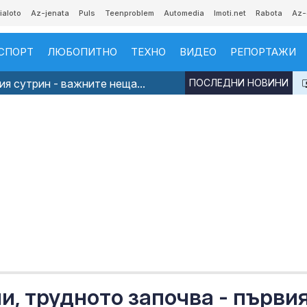
ialoto
Az-jenata
Puls
Teenproblem
Automedia
Imoti.net
Rabota
Az-
СПОРТ
ЛЮБОПИТНО
ТЕХНО
ВИДЕО
РЕПОРТАЖИ
я сутрин - важните неща...
ПОСЛЕДНИ НОВИНИ
и, трудното започва - първи