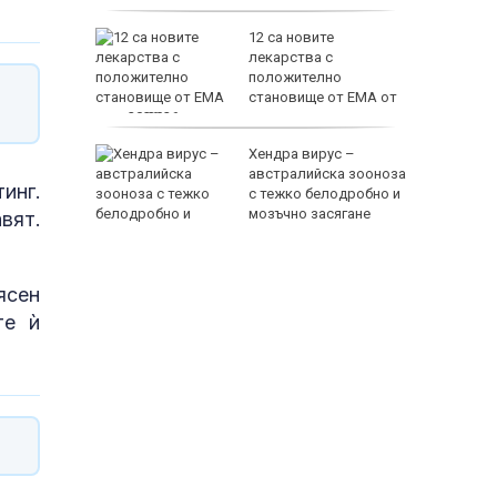
сърдечносъдовия риск?
са е
12 са новите
ите за
лекарства с
 “Тракия”
положително
становище от ЕМА от
юли 2026 г.
EUR
пя да
Хендра вирус –
лун
австралийска зооноза
инг.
 в
с тежко белодробно и
мозъчно засягане
вят.
ясен
те ѝ
800 EUR