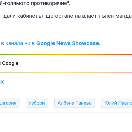
ай-голямото противоречие".
 дали кабинетът ще остане на власт пълен манда
 в канала ни в
Google News Showcase.
 Google
УК
ългария
избори
Албена Танева
Юлий Павл