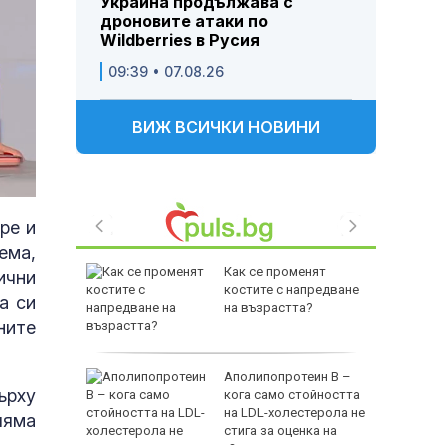
Украйна продължава с
дроновите атаки по
Wildberries в Русия
09:39 • 07.08.26
ВИЖ ВСИЧКИ НОВИНИ
ре и
ема,
длага
Как се променят
ични
 Агенция
костите с напредване
а си
рност
на възрастта?
ните
ит: Джип
Аполипопротеин B –
ърху
варийна
кога само стойността
Тракия"
на LDL-холестерола не
ляма
стига за оценка на