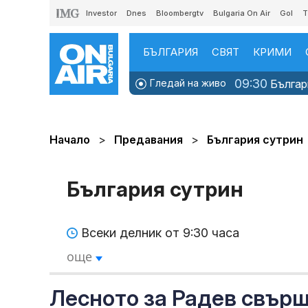
Investor
Dnes
Bloombergtv
Bulgaria On Air
Gol
T
БЪЛГАРИЯ
СВЯТ
КРИМИ
09:30
Гледай на живо
Българи
Начало
Предавания
България сутрин
България сутрин
Всеки делник от 9:30 часа
още
Лесното за Радев свърш