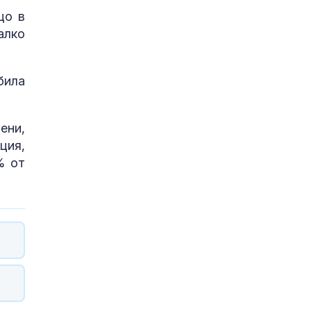
що в
алко
била
ени,
ция,
% от