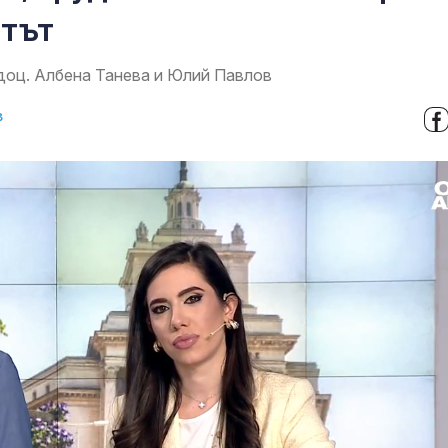
етът
доц. Албена Танева и Юлий Павлов
в