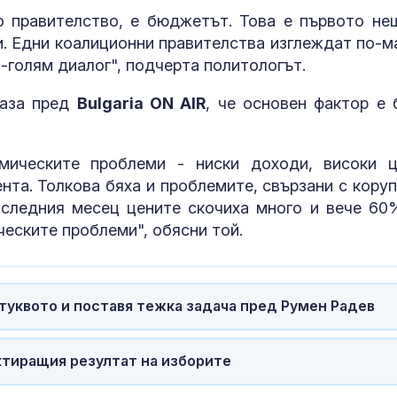
о правителство, е бюджетът. Това е първото не
ки. Едни коалиционни правителства изглеждат по-м
-голям диалог", подчерта политологът.
каза пред
Bulgaria ON AIR
, че основен фактор е 
мическите проблеми - ниски доходи, високи ц
нта. Толкова бяха и проблемите, свързани с коруп
оследния месец цените скочиха много и вече 60
ческите проблеми", обясни той.
туквото и поставя тежка задача пред Румен Радев
ктиращия резултат на изборите