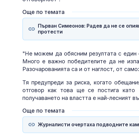
Още по темата
Първан Симеонов: Радев да не се опиян
протести
"Не можем да обясним резултата с един 
Много е важно победителите да не изпад
Разочарованията са и от наглост, от само
Тя предупреди за риска, когато обещани
отговор как това ще се постига като 
получаването на властта е най-лесният в
Още по темата
Журналисти очертаха подводните кам