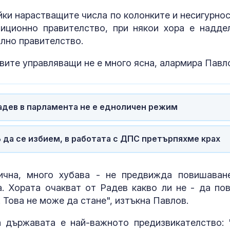
йки нарастващите числа по колонките и несигурнос
иционно правителство, при някои хора е надде
лно правителство.
вите управляващи не е много ясна, алармира Павл
Радев в парламента не е едноличен режим
Б да се избием, в работата с ДПС претърпяхме крах
ична, много хубава - не предвижда повишаван
. Хората очакват от Радев какво ли не - да по
. Това не може да стане", изтъкна Павлов.
 държавата е най-важното предизвикателство: 