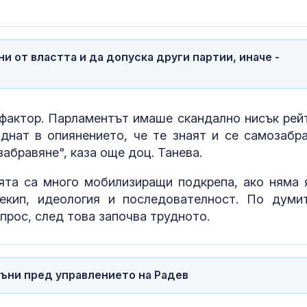
Човешка наме
една от верси
пожара на АМ
и от властта и да допуска други партии, иначе -
Самолет не ус
излети от Со
фактор. Парламентът имаше скандално нисък рейт
заради птица
двигателя
нат в опиянението, че те знаят и се самозабра
забравяне", каза още доц. Танева.
ята са много мобилизиращи подкрепа, ако няма 
екип, идеология и последователност. По думи
ъпрос, след това започва трудното.
ъни пред управлението на Радев