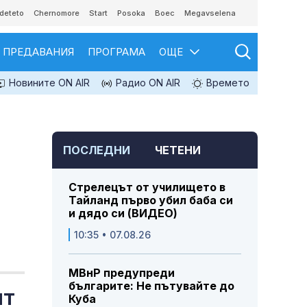
deteto
Chernomore
Start
Posoka
Boec
Megavselena
ПРЕДАВАНИЯ
ПРОГРАМА
ОЩЕ
Новините ON AIR
Радио ON AIR
Времето
ПОСЛЕДНИ
ЧЕТЕНИ
Стрелецът от училището в
Тайланд първо убил баба си
и дядо си (ВИДЕО)
10:35 • 07.08.26
МВнР предупреди
българите: Не пътувайте до
ят
Куба