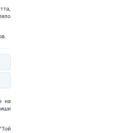
тта,
ляло
ов.
е на
виши
"Той