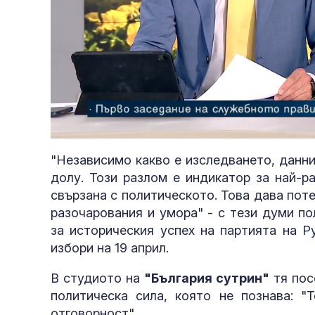
Loaded
:
Unmute
3.59%
"Независимо какво е изследването, данн
долу. Този разлом е индикатор за най-р
свързана с политическото. Това дава поте
разочарования и умора" - с тези думи п
за историческия успех на партията на Р
избори на 19 април.
В студиото на
"България сутрин"
тя пос
политическа сила, която не познава: "
отговорност".