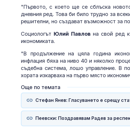
"Първото, с което ще се сблъска новот
дневния ред. Това би било трудно за все
решителни, но създават възможност за по
Социологът
Юлий Павлов
на свой ред 
икономиката.
"В продължение на цяла година иконо
инфлация бяха на ниво 40 и няколко проце
съдебна система, лошо управление. В п
хората изкарваха на първо място икономи
Още по темата
Стефан Янев: Гласуването е срещу ста
Пеевски: Поздравявам Радев за респе