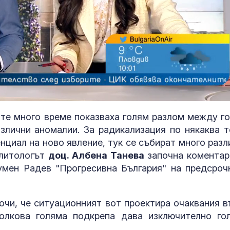
ите много време показваха голям разлом между го
азлични аномалии. За радикализация по някаква т
Божанов пре
нциал на ново явление, тук се събират много разл
създаване на
олитологът
доц. Албена Танева
започна коментар
за киберсигу
умен Радев "Прогресивна България" на предсроч
Пореден джиг
очи, че ситуационният вот проектира очаквания в
в насрещна а
лента на АМ "
Толкова голяма подкрепа дава изключително го
ВИДЕО