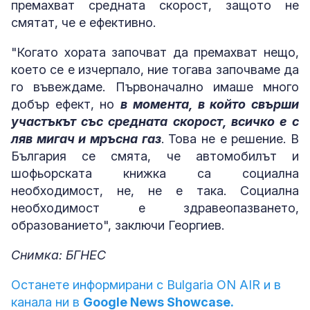
премахват средната скорост, защото не
смятат, че е ефективно.
"Когато хората започват да премахват нещо,
което се е изчерпало, ние тогава започваме да
го въвеждаме. Първоначално имаше много
добър ефект, но
в момента, в който свърши
участъкът със средната скорост, всичко е с
ляв мигач и мръсна газ
. Това не е решение. В
България се смята, че автомобилът и
шофьорската книжка са социална
необходимост, не, не е така. Социална
необходимост е здравеопазването,
образованието", заключи Георгиев.
Снимка: БГНЕС
Останете информирани с Bulgaria ON AIR и в
канала ни в
Google News Showcase.