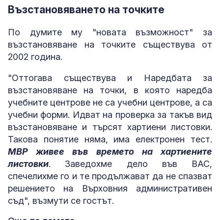
Възстановяването на точките
По думите му "новата възможност" за
възстановяване на точките съществува от
2002 година.
"Оттогава съществува и Наредбата за
възстановяване на точки, в която наредба
учебните центрове не са учебни центрове, а са
учебни форми. Идват на проверка за такъв вид
възстановяване и търсят хартиени листовки.
Такова понятие няма, има електронен тест.
МВР живее във времето на хартиените
листовки
. Заведохме дело във ВАС,
спечелихме го и те продължават да не спазват
решението на Върховния административен
съд", възмути се гостът.