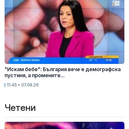
"Искам бебе": България вече е демографска
пустиня, а промените...
11:45 • 07.08.26
Четени