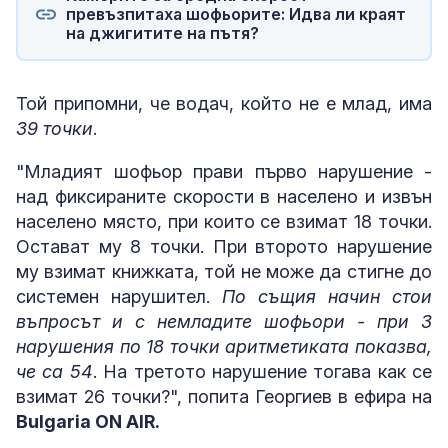
превъзпитаха шофьорите: Идва ли краят
на джигитите на пътя?
Той припомни, че водач, който не е млад, има
39 точки
.
"Младият шофьор прави първо нарушение -
над фиксираните скорости в населено и извън
населено място, при които се взимат 18 точки.
Остават му 8 точки. При второто нарушение
му взимат книжката, той не може да стигне до
системен нарушител.
По същия начин стои
въпросът и с немладите шофьори - при 3
нарушения по 18 точки аритметиката показва,
че са 54
. На третото нарушение тогава как се
взимат 26 точки?", попита Георгиев в ефира на
Bulgaria ON AIR.