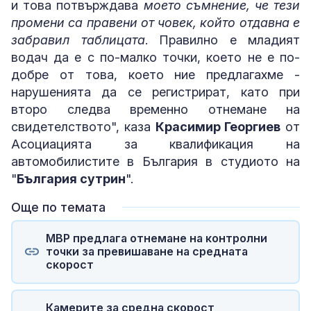
и това потвърждава
моето съмнение, че тези
промени са правени от човек, който отдавна е
забравил таблицата
. Правилно е младият
водач да е с по-малко точки, което не е по-
добре от това, което ние предлагахме -
нарушенията да се регистрират, като при
второ следва временно отнемане на
свидетелството", каза
Красимир Георгиев
от
Асоциацията за квалификация на
автомобилистите в България в студиото на
"
България сутрин
".
Още по темата
МВР предлага отнемане на контролни
точки за превишаване на средната
скорост
Камерите за средна скорост