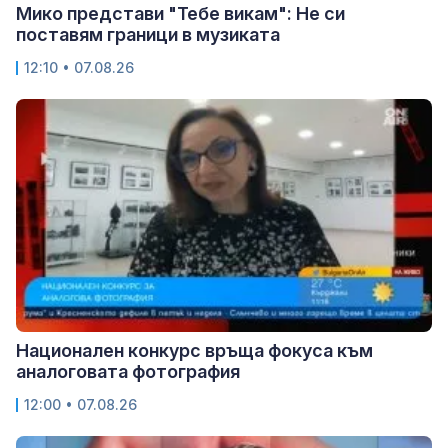
Мико представи "Тебе викам": Не си
поставям граници в музиката
12:10 • 07.08.26
Национален конкурс връща фокуса към
аналоговата фотография
12:00 • 07.08.26