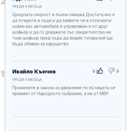
2
ПРЕДИ 4 МЕСЕЦА
Средната скорост е пълна смешка Достатъчно е
да отидете в съда и да заявите че в отсечката
освен вас автомобила е управляван и от друг
шофьор и да го докажете със свидетелство на
този шофьор пред съда да видим тогава кой ще
бъде обявен за нарушител
Ивайло Кънчев
1
0
3
ПРЕДИ 4 МЕСЕЦА
Промените в закона за движение по пътищата се
приемат от Народното събрание, а не от МВР.