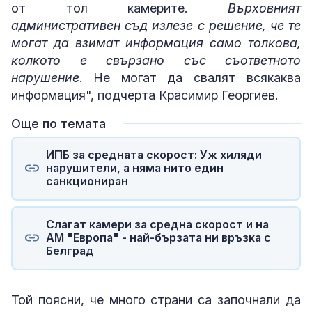
от тол камерите.
Върховният
административен съд излезе с решение, че те
могат да взимат информация само толкова,
колкото е свързано със съответното
нарушение
. Не могат да свалят всякаква
информация", подчерта Красимир Георгиев.
Още по темата
ИПБ за средната скорост: Уж хиляди
нарушители, а няма нито един
санкциониран
Слагат камери за средна скорост и на
АМ "Европа" - най-бързата ни връзка с
Белград
Той поясни, че много страни са започнали да