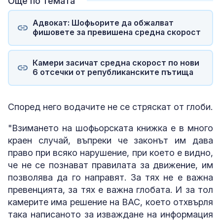
Още по темата
Адвокат: Шофьорите да обжалват
фишовете за превишена средна скорост
Камери засичат средна скорост по нови
6 отсечки от републиканските пътища
Според него водачите не се стряскат от глоби.
"Взимането на шофьорската книжка е в много
краен случай, въпреки че законът им дава
право при всяко нарушение, при което е видно,
че не се познават правилата за движение, им
позволява да го направят. За тях не е важна
превенцията, за тях е важна глобата. И за тол
камерите има решение на ВАС, което отхвърля
така написаното за изваждане на информация