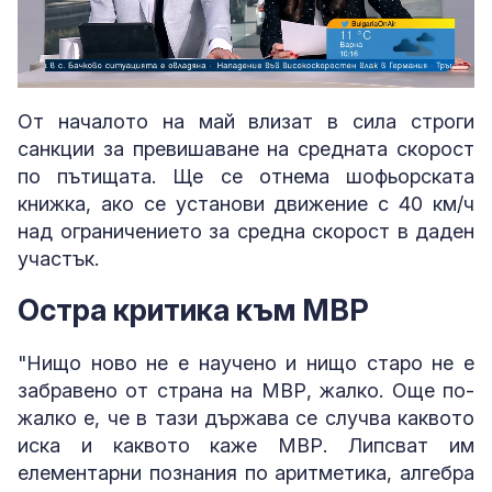
Loaded
:
Unmute
5.59%
От началото на май влизат в сила строги
санкции за превишаване на средната скорост
по пътищата. Ще се отнема шофьорската
книжка, ако се установи движение с 40 км/ч
над ограничението за средна скорост в даден
участък.
Остра критика към МВР
"Нищо ново не е научено и нищо старо не е
забравено от страна на МВР, жалко. Още по-
жалко е, че в тази държава се случва каквото
иска и каквото каже МВР. Липсват им
елементарни познания по аритметика, алгебра