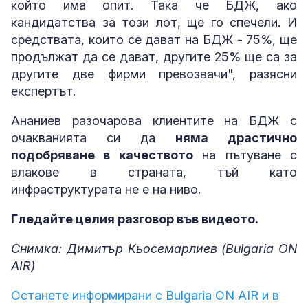
който има опит. Така че БДЖ, ако
кандидатства за този лот, ще го спечели. И
средствата, които се дават на БДЖ - 75%, ще
продължат да се дават, другите 25% ще са за
другите две фирми превозвачи", разясни
експертът.
Ананиев разочарова клиентите на БДЖ с
очакванията си да
няма драстично
подобряване в качеството
на пътуване с
влакове в страната, тъй като
инфраструктурата не е на ниво.
Гледайте целия разговор във видеото.
Снимка: Димитър Кьосемарлиев (Bulgaria ON
AIR)
Останете информирани с Bulgaria ON AIR и в