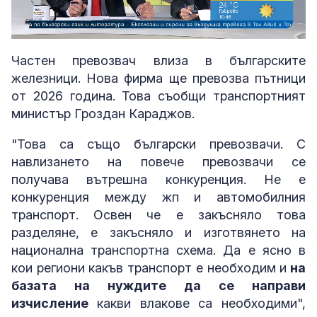
Loaded
:
Unmute
5.19%
Частен превозвач влиза в българските
железници. Нова фирма ще превозва пътници
от 2026 година. Това съобщи транспортният
министър Гроздан Караджов.
"Това са също български превозвачи. С
навлизането на повече превозвачи се
получава вътрешна конкуренция. Не е
конкуренция между жп и автомобилния
транспорт. Освен че е закъсняло това
разделяне, е закъсняло и изготвянето на
национална транспортна схема. Да е ясно в
кои региони какъв транспорт е необходим и
на
базата на нуждите да се направи
изчисление
какви влакове са необходими",