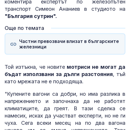
коментира експертът по железопътен
транспорт Симеон Ананиев в студиото на
"България сутрин".
Още по темата
Частни превозвачи влизат в българските
железници
Той изтъкна, че новите
мотриси не могат да
бъдат използвани за дълги разстояния
, тъй
като мрежата не е подходяща.
"Купените вагони са добри, но има разлика в
напрежението и започнаха да не работят
климатиците, да греят. В тази сделка се
намесих, исках да участват експерти, но не ги
чуха. Сега всеки месец на по два вагона