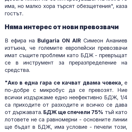
има, но малко хора търсят обезщетения", каза
гостът.
Няма интерес от нови превозвачи
В ефира на
Bulgaria ON AIR
Симеон Ананиев
изтъкна, че големите европейски превозвачи
имат същите проблеми като БДЖ - превръщат
се в инструмент за преразпределение на
средства.
"Ако в една гара се качват двама човека,
е
по-добре с микробус да се превозят. Ние
всички издържаме едно неефективно БДЖ, 1/4
са приходите от разходите и всичко се дава
от държавата.
БДЖ ще спечели 75%
тъй като
лотовете не са равномерни - основните линии
ще бъдат в БДЖ, има условие - печели този,