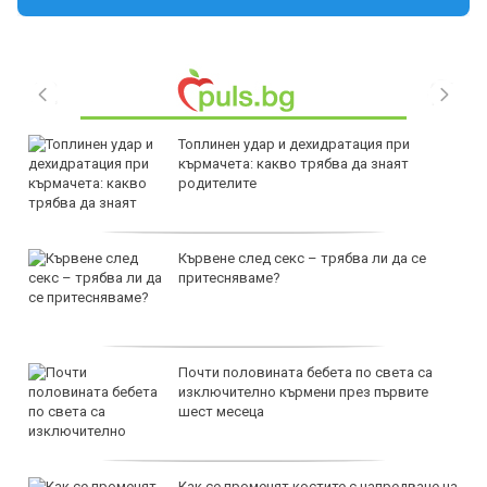
Топлинен удар и дехидратация при
кърмачета: какво трябва да знаят
родителите
Кървене след секс – трябва ли да се
притесняваме?
Почти половината бебета по света са
изключително кърмени през първите
шест месеца
Как се променят костите с напредване на