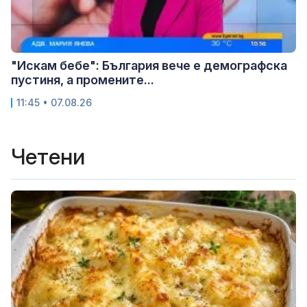
"Искам бебе": България вече е демографска
пустиня, а промените...
11:45 • 07.08.26
Четени