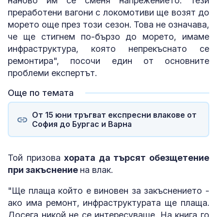
наново им се сменя напрежението. Тези
преработени вагони с локомотиви ще возят до
морето още през този сезон. Това не означава,
че ще стигнем по-бързо до морето, имаме
инфраструктура, която непрекъснато се
ремонтира", посочи един от основните
проблеми експертът.
Още по темата
От 15 юни тръгват експресни влакове от
София до Бургас и Варна
Той призова
хората да търсят обезщетение
при закъснение
на влак.
"Ще плаща който е виновен за закъснението -
ако има ремонт, инфраструктурата ще плаща.
Досега никой не се интересуваше. На книга го