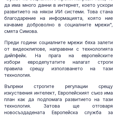
да има много данни в интернет, което ускори
развитието на някои ИИ системи. Това стана
благодарение на информацията, която ние
качваме доброволно в социалните мрежи",
смята Симова.
Преди години социалните мрежи бяха залети
от видеоклипове, направени с технологията
дийпфейк. На прага на европейските
избори евродепутатите налагат строги
правила срещу използването на тази
технология.
Въпреки строгите регулации срещу
изкуствения интелект, Европейският съюз има
план как да подпомага развитието на тази
технология. Затова ще отговаря
новосъздадената Европейска служба за