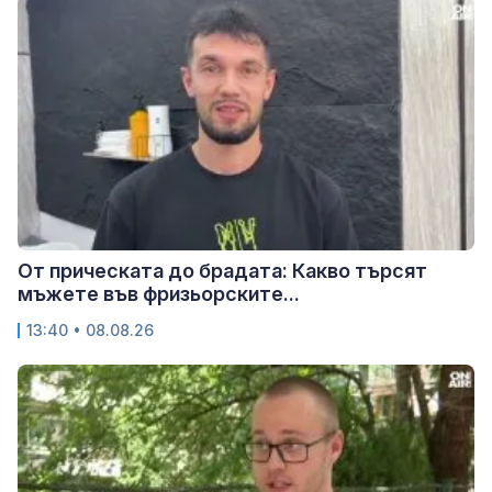
От прическата до брадата: Какво търсят
мъжете във фризьорските...
13:40 • 08.08.26