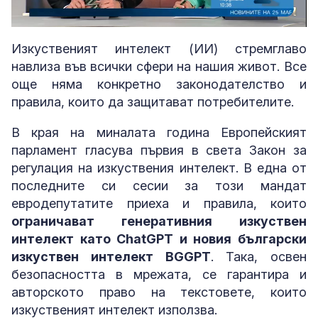
Loaded
:
Unmute
10.98%
Изкуственият интелект (ИИ) стремглаво
навлиза във всички сфери на нашия живот. Все
още няма конкретно законодателство и
правила, които да защитават потребителите.
В края на миналата година Европейският
парламент гласува първия в света Закон за
регулация на изкуствения интелект. В една от
последните си сесии за този мандат
евродепутатите приеха и правила, които
ограничават генеративния изкуствен
интелект като ChatGPT и новия български
изкуствен интелект BGGPT
. Така, освен
безопасността в мрежата, се гарантира и
авторското право на текстовете, които
изкуственият интелект използва.