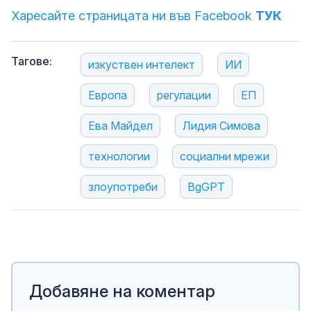
Харесайте страницата ни във Facebook
ТУК
Тагове:
изкуствен интелект
ИИ
Европа
регулации
ЕП
Ева Майдел
Лидия Симова
технологии
социални мрежи
злоупотреби
BgGPT
Добавяне на коментар