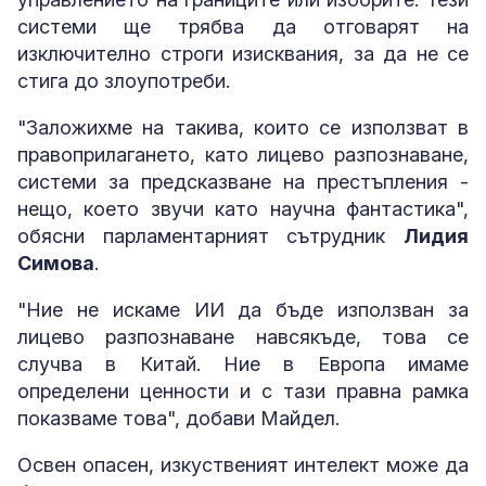
системи ще трябва да отговарят на
изключително строги изисквания, за да не се
стига до злоупотреби.
"Заложихме на такива, които се използват в
правоприлагането, като лицево разпознаване,
системи за предсказване на престъпления -
нещо, което звучи като научна фантастика",
обясни парламентарният сътрудник
Лидия
Симова
.
"Ние не искаме ИИ да бъде използван за
лицево разпознаване навсякъде, това се
случва в Китай. Ние в Европа имаме
определени ценности и с тази правна рамка
показваме това", добави Майдел.
Освен опасен, изкуственият интелект може да