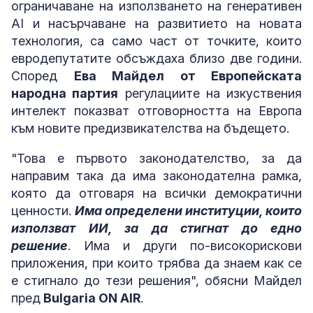
ограничаване на използването на генеративен
AI и насърчаване на развитието на новата
технология, са само част от точките, които
евродепутатите обсъждаха близо две години.
Според
Ева Майдел от Европейската
народна партия
регулациите на изкуствения
интелект показват отговорността на Европа
към новите предизвикателства на бъдещето.
"Това е първото законодателство, за да
направим така да има законодателна рамка,
която да отговаря на всички демократични
ценности.
Има определени институции, които
използват ИИ, за да стигнат до едно
решение
. Има и други по-високорискови
приложения, при които трябва да знаем как се
е стигнало до тези решения", обясни Майдел
пред
Bulgaria ON AIR
.