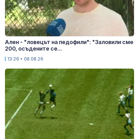
Ален - "ловецът на педофили": "Заловили сме
200, осъдените се...
13:26 • 08.08.26