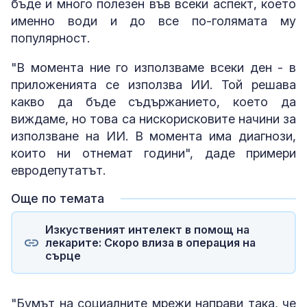
бъде и много полезен във всеки аспект, което
именно води и до все по-голямата му
популярност.
"В момента ние го използваме всеки ден - в
приложенията се използва ИИ. Той решава
какво да бъде съдържанието, което да
виждаме, но това са нискорисковите начини за
използване на ИИ. В момента има диагнози,
които ни отнемат години", даде примери
евродепутатът.
Още по темата
Изкуственият интелект в помощ на
лекарите: Скоро влиза в операция на
сърце
"Бумът на социалните мрежи направи така, че