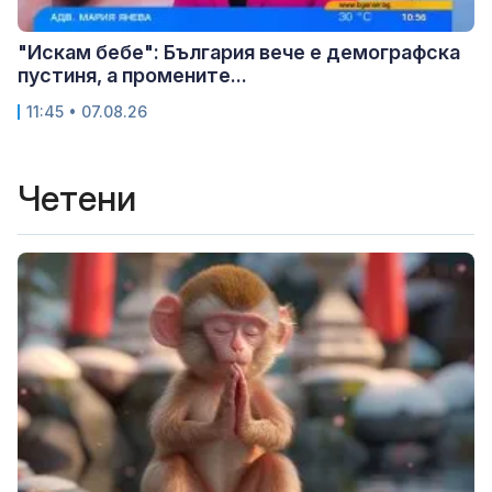
"Искам бебе": България вече е демографска
пустиня, а промените...
11:45 • 07.08.26
Четени