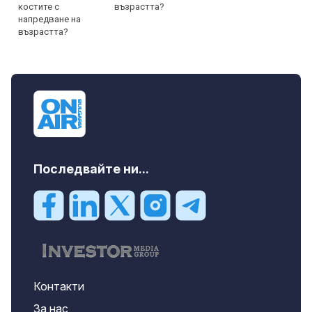
възрастта?
Последвайте ни...
Контакти
За нас