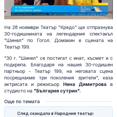
Loaded
:
Unmute
11.31%
На 28 ноември Театър "Кредо" ще отпразнува
30-годишнината на легендарния спектакъл
"Шинел" по Гогол. Домакин е сцената на
Театър 199.
"30 г. "Шинел" се постигат с инат, късмет и с
подкрепа. Благодаря на нашия 30-годишен
партньор - Театър 199, на неговата сцена
посрещнахме три поколения зрители", каза
актрисата и режисьор
Нина Димитрова
в
студиото на
"България сутрин".
Още по темата
След скандала в Народния театър: