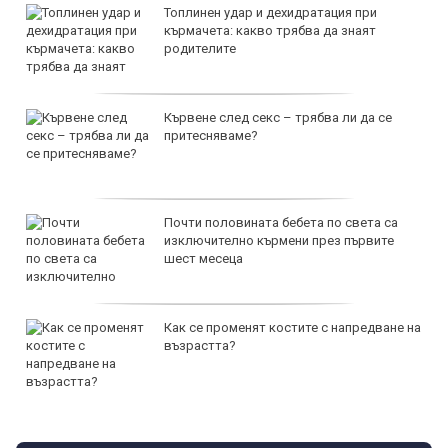
Топлинен удар и дехидратация при
кърмачета: какво трябва да знаят
родителите
Кървене след секс – трябва ли да се
притесняваме?
Почти половината бебета по света са
изключително кърмени през първите
шест месеца
Как се променят костите с напредване на
възрастта?