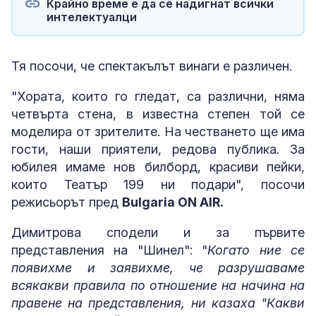
Крайно време е да се надигнат всички
интелектуалци
Тя посочи, че спектакълът винаги е различен.
"Хората, които го гледат, са различни, няма
четвърта стена, в известна степен той се
моделира от зрителите. На честването ще има
гости, наши приятели, редова публика. За
юбилея имаме нов билборд, красиви пейки,
които Театър 199 ни подари", посочи
режисьорът пред
Bulgaria ON AIR.
Димитрова сподели и за първите
представления на "Шинел": "
Когато ние се
появихме и заявихме, че разрушаваме
всякакви правила по отношение на начина на
правене на представления, ни казаха "Какви