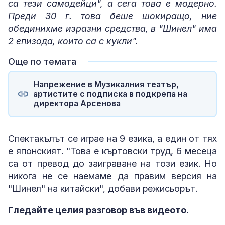
са тези самодейци", а сега това е модерно.
Преди 30 г. това беше шокиращо, ние
обединихме изразни средства, в "Шинел" има
2 епизода, които са с кукли".
Още по темата
Напрежение в Музикалния театър,
артистите с подписка в подкрепа на
директора Арсенова
Спектакълът се играе на 9 езика, а един от тях
е японският. "Това е къртовски труд, 6 месеца
са от превод до заиграване на този език. Но
никога не се наемаме да правим версия на
"Шинел" на китайски", добави режисьорът.
Гледайте целия разговор във видеото.