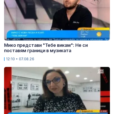
Мико представи "Тебе викам": Не си
поставям граници в музиката
12:10 • 07.08.26