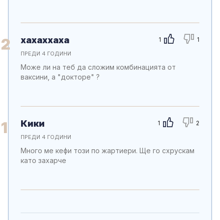
хахаххаха
2
1
1
ПРЕДИ 4 ГОДИНИ
Може ли на теб да сложим комбинацията от
ваксини, а "докторе" ?
Кики
1
1
2
ПРЕДИ 4 ГОДИНИ
Много ме кефи този по жартиери. Ще го схрускам
като захарче