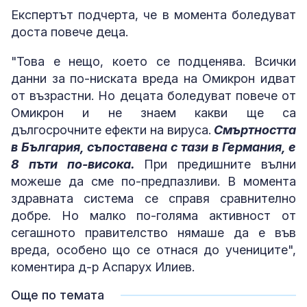
Експертът подчерта, че в момента боледуват
доста повече деца.
"Това е нещо, което се подценява. Всички
данни за по-ниската вреда на Омикрон идват
от възрастни. Но децата боледуват повече от
Омикрон и не знаем какви ще са
дългосрочните ефекти на вируса.
Смъртността
в България, съпоставена с тази в Германия, е
8 пъти по-висока.
При предишните вълни
можеше да сме по-предпазливи. В момента
здравната система се справя сравнително
добре. Но малко по-голяма активност от
сегашното правителство нямаше да е във
вреда, особено що се отнася до учениците",
коментира д-р Аспарух Илиев.
Още по темата