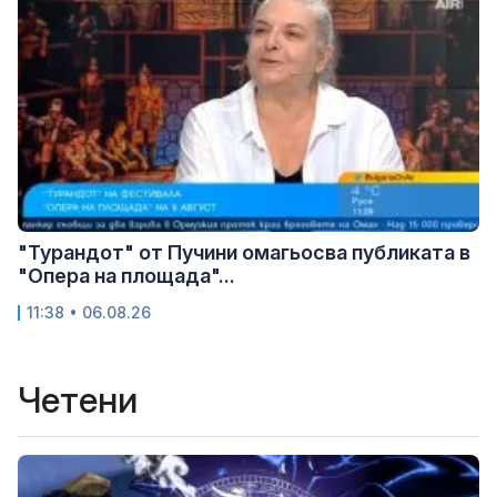
"Турандот" от Пучини омагьосва публиката в
"Опера на площада"...
11:38 • 06.08.26
Четени