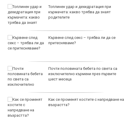
Топлинен удар и дехидратация при
кърмачета: какво трябва да знаят
родителите
Кървене след секс – трябва ли да се
притесняваме?
Почти половината бебета по света са
изключително кърмени през първите
шест месеца
Как се променят костите с напредване на
възрастта?