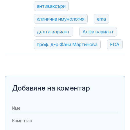
антиваксъри
клинична имунология
ema
делта вариант
Алфа вариант
проф. д-р Фани Мартинова
FDA
Добавяне на коментар