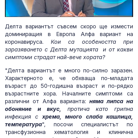
Loaded
:
Unmute
5.16%
Делта вариантът съвсем скоро ще измести
доминиращия в Европа Алфа вариант на
коронавируса.
Кои са особеността при
заразяването с Делта мутацията и от какви
симптоми страдат най-вече хората?
"Делта вариантът е много по-силно заразен.
Характерното е, че обхваща по-младата
възраст до 50-годишна възраст и по-рядко
възрастните хора. Началните симптоми са
различни от Алфа варианта:
няма липса на
обоняние и вкус,
протича като грипна
инфекция с
хрема, много слаба кашлица,
температура
", посочи специалистът по
трансфузионна хематология и клинична