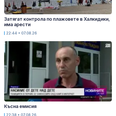
Затягат контрола по плажовете в Халкидики,
има арести
22:44 • 07.08.26
Късна емисия
22:38 • 07.08.26