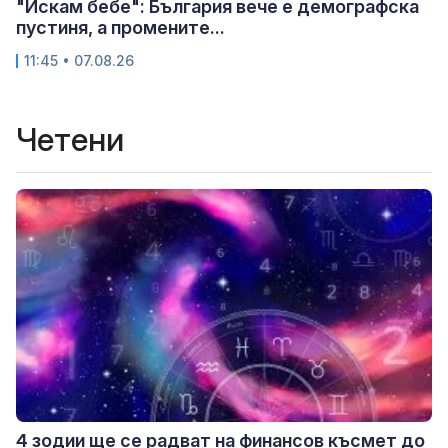
"Искам бебе": България вече е демографска
пустиня, а промените...
11:45 • 07.08.26
Четени
4 зодии ще се радват на финансов късмет до