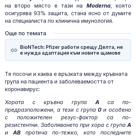
на второ място е тази на
Moderna
, която
осигурява 93% защита, стана ясно от думите
на специалиста по клинична имунология.
Още по темата
BioNTech: Pfizer работи срещу Делта, не
е нужда адаптация към новите щамове
Тя посочи и каква е връзката между кръвната
група на пациента и заболеваемостта от
коронавирус:
Хората с кръвна група
А
са по-
предразположени, а тези с група
0
и особено
с положителен резус-фактор са по-
резистентни. Заболяването при хора с група
А
и
AB
протича по-тежко, като последните