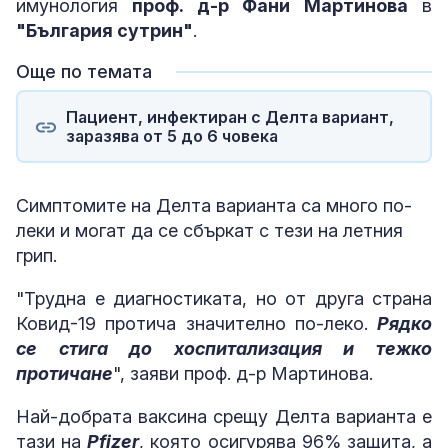
имунология
проф. д-р Фани Мартинова
в
"България сутрин"
.
Още по темата
Пациент, инфектиран с Делта вариант,
заразява от 5 до 6 човека
Симптомите на Делта варианта са много по-
леки и могат да се сбъркат с тези на летния
грип.
"Трудна е диагностиката, но от друга страна
Ковид-19 протича значително по-леко.
Рядко
се стига до хоспитализация и тежко
протичане
", заяви проф. д-р Мартинова.
Най-добрата ваксина срещу Делта варианта е
тази на
Pfizer
, която осигурява 96% защита, а