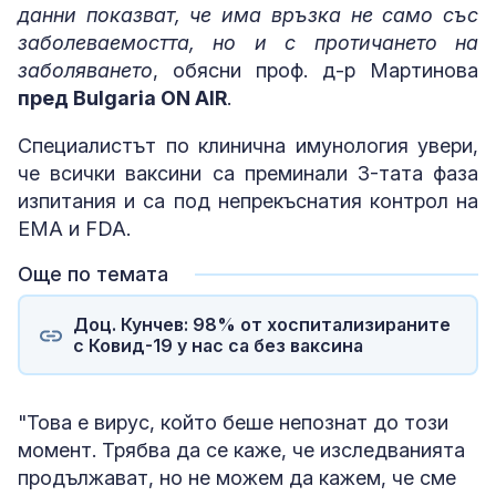
данни показват, че има връзка не само със
заболеваемостта, но и с протичането на
заболяването
, обясни проф. д-р Мартинова
пред Bulgaria ON AIR
.
Специалистът по клинична имунология увери,
че всички ваксини са преминали 3-тата фаза
изпитания и са под непрекъснатия контрол на
EMA и FDA.
Още по темата
Доц. Кунчев: 98% от хоспитализираните
с Ковид-19 у нас са без ваксина
"Това е вирус, който беше непознат до този
момент. Трябва да се каже, че изследванията
продължават, но не можем да кажем, че сме