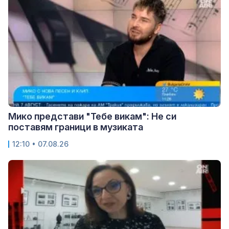
Мико представи "Тебе викам": Не си
поставям граници в музиката
12:10 • 07.08.26