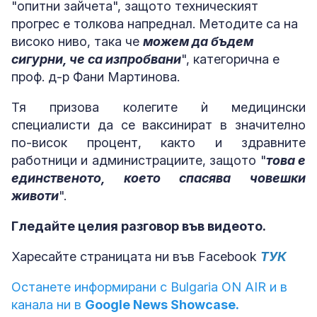
"опитни зайчета", защото техническият
прогрес е толкова напреднал. Методите са на
високо ниво, така че
можем да бъдем
сигурни, че са изпробвани
", категорична е
проф. д-р Фани Мартинова.
Тя призова колегите ѝ медицински
специалисти да се ваксинират в значително
по-висок процент, както и здравните
работници и администрациите, защото "
това е
единственото, което спасява човешки
животи
".
Гледайте целия разговор във видеото.
Харесайте страницата ни във Facebook
ТУК
Останете информирани с Bulgaria ON AIR и в
канала ни в
Google News Showcase.