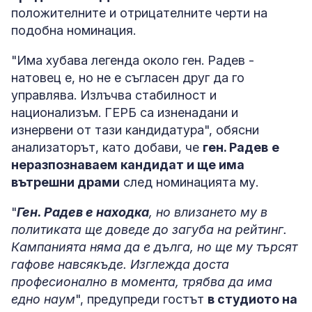
положителните и отрицателните черти на
подобна номинация.
"Има хубава легенда около ген. Радев -
натовец е, но не е съгласен друг да го
управлява. Излъчва стабилност и
национализъм. ГЕРБ са изненадани и
изнервени от тази кандидатура", обясни
анализаторът, като добави, че
ген. Радев
е
неразпознаваем кандидат и ще има
вътрешни драми
след номинацията му.
"
Ген. Радев е находка
, но влизането му в
политиката ще доведе до загуба на рейтинг.
Кампанията няма да е дълга, но ще му търсят
гафове навсякъде. Изглежда доста
професионално в момента, трябва да има
едно наум
", предупреди гостът
в студиото на