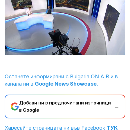
Loaded
:
Unmute
5.16%
Останете информирани с Bulgaria ON AIR и в
канала ни в
Google News Showcase.
Добави ни в предпочитани източници
→
в Google
Харесайте страницата ни във Facebook
ТУК