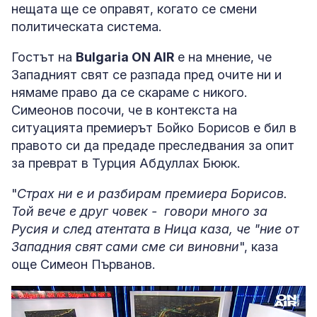
нещата ще се оправят, когато се смени
политическата система.
Гостът на
Bulgaria ON AIR
е на мнение, че
Западният свят се разпада пред очите ни и
нямаме право да се скараме с никого.
Симеонов посочи, че в контекста на
ситуацията премиерът Бойко Борисов е бил в
правото си да предаде преследвания за опит
за преврат в Турция Абдуллах Бююк.
"
Страх ни е и разбирам премиера Борисов.
Той вече е друг човек - говори много за
Русия и след атентата в Ница каза, че "ние от
Западния свят сами сме си виновни
", каза
още Симеон Първанов.