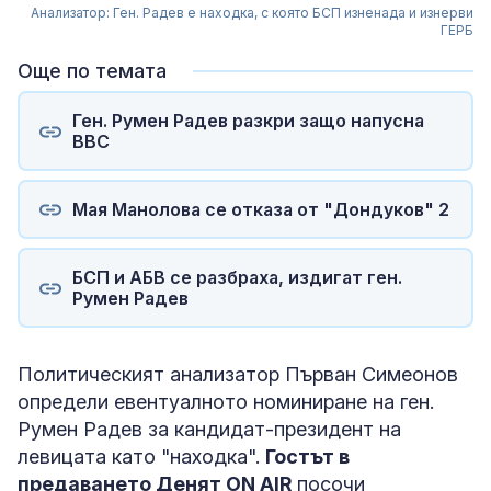
Анализатор: Ген. Радев е находка, с която БСП изненада и изнерви
ГЕРБ
Още по темата
Ген. Румен Радев разкри защо напусна
ВВС
Мая Манолова се отказа от "Дондуков" 2
БСП и АБВ се разбраха, издигат ген.
Румен Радев
Политическият анализатор Първан Симеонов
определи евентуалното номиниране на ген.
Румен Радев за кандидат-президент на
левицата като "находка".
Гостът в
предаването Денят ON AIR
посочи