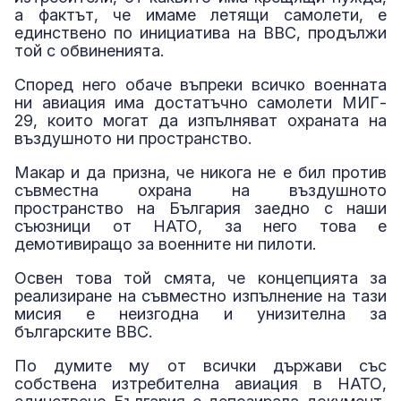
а фактът, че имаме летящи самолети, е
единствено по инициатива на ВВС, продължи
той с обвиненията.
Според него обаче въпреки всичко военната
ни авиация има достатъчно самолети МИГ-
29, които могат да изпълняват охраната на
въздушното ни пространство.
Макар и да призна, че никога не е бил против
съвместна охрана на въздушното
пространство на България заедно с наши
съюзници от НАТО, за него това е
демотивиращо за военните ни пилоти.
Освен това той смята, че концепцията за
реализиране на съвместно изпълнение на тази
мисия е неизгодна и унизителна за
българските ВВС.
По думите му от всички държави със
собствена изтребителна авиация в НАТО,