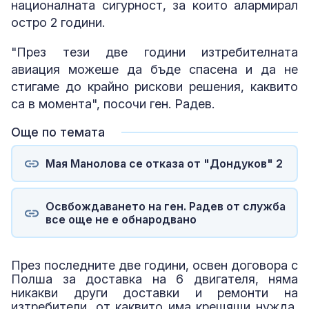
националната сигурност, за които алармирал
остро 2 години.
"През тези две години изтребителната
авиация можеше да бъде спасена и да не
стигаме до крайно рискови решения, каквито
са в момента", посочи ген. Радев.
Още по темата
Мая Манолова се отказа от "Дондуков" 2
Освбождаването на ген. Радев от служба
все още не е обнародвано
През последните две години, освен договора с
Полша за доставка на 6 двигателя, няма
никакви други доставки и ремонти на
изтребители, от каквито има крещящи нужда,