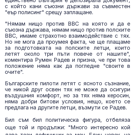
единствено България е депозирала документ,
с който кани съюзни държави за съвместен
"еър полисинг" срещу заплащане.
"Нямам нищо против ВВС на която и да е
съюзна държава, нямам нищо против полските
ВВС, имаме страхотно взаимодействие с тях.
Но не мога да проумея факта, че ще плащаме
за подготовката на полските летци, които
летят около три пъти повече от нашите",
коментира Румен Радев и призна, че при това
положение няма как да погледне "своите в
очите".
Българските пилоти летят с ясното съзнание,
че никой друг освен тях не може да осигури
въздушния комфорт, но за тях няма керосин,
няма добри битови условия, нещо, което се
предлага на другите летци, възмути се Радев.
Бил съм бил политическа фигура, отбеляза
още той и продължи: "Много интересно кой
дава тези дефиниции за мен. Един човек, на