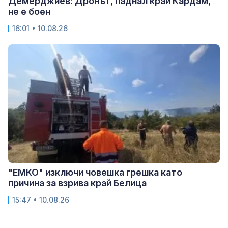
Демерджиев: Дронът, паднал край Кардам,
не е боен
16:01 • 10.08.26
"ЕМКО" изключи човешка грешка като
причина за взрива край Белица
15:47 • 10.08.26