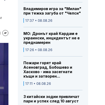
Владимиров игра за "Милан"
при тежка загуба от "Челси"
и
17:37 • 08.08.26
МО: Дронът край Кардам е
украински, инцидентът не е
преднамерен
17:26 • 08.08.26
Пожари горят край
Асеновград, Бобошево и
Хасково - има засегнати
къщи и затворен...
17:11 • 08.08.26
3 китайски зодии привличат
пари и успех след 10 август