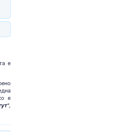
та е
рено
една
ко е
тут
",