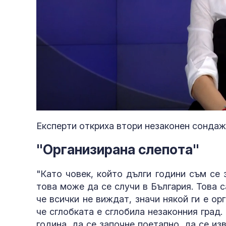
Loaded
:
Unmute
1.11%
Експерти откриха втори незаконен сондаж
"Организирана слепота"
"Като човек, който дълги години съм се 
това може да се случи в България. Това с
че всички не виждат, значи някой ги е ор
че сглобката е сглобила незаконния град.
година, да се започне поетапно, да се и