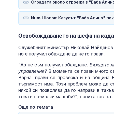
Оградата около строежа в "Баба Алино
Инж. Шопов: Казусът "Баба Алино" по
Освобождаването на шефа на кад
Служебният министър Николай Найденов с
но е получил обаждане да не го прави.
"Аз не съм получил обаждане.
Виждате л
управления?
В момента се прави много с
Варна, прави се проверка и на община 
търпимост има. Този проблем може да се
някой си позволява да го направи в такъв
това в по-малки мащаби?", попита гостът.
Още по темата