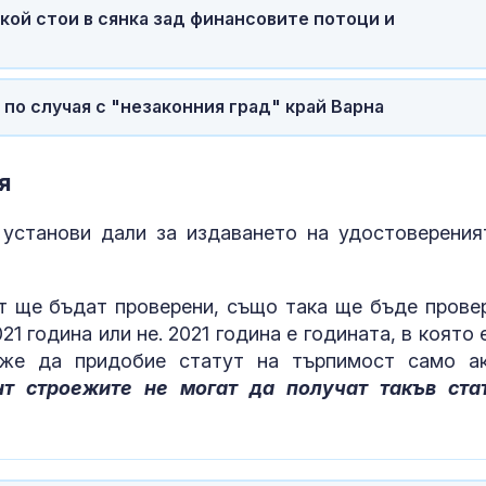
 кой стои в сянка зад финансовите потоци и
о случая с "незаконния град" край Варна
я
установи дали за издаването на удостоверения
т ще бъдат проверени, също така ще бъде прове
1 година или не. 2021 година е годината, в която 
може да придобие статут на търпимост само а
т строежите не могат да получат такъв ста