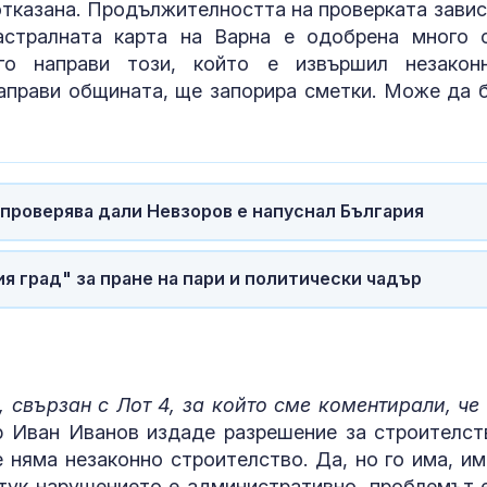
 отказана. Продължителността на проверката завис
астралната карта на Варна е одобрена много 
го направи този, който е извършил незакон
 направи общината, ще запорира сметки. Може да 
 проверява дали Невзоров е напуснал България
 град" за пране на пари и политически чадър
 свързан с Лот 4, за който сме коментирали, че
р Иван Иванов издаде разрешение за строителст
е няма незаконно строителство. Да, но го има, им
тук нарушението е административно, проблемът е