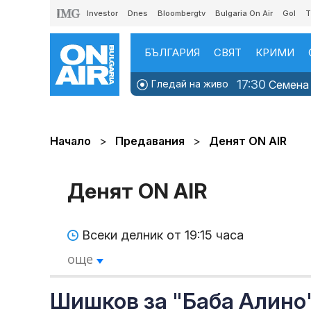
Investor
Dnes
Bloombergtv
Bulgaria On Air
Gol
T
БЪЛГАРИЯ
СВЯТ
КРИМИ
17:30
Гледай на живо
Семена 
Начало
Предавания
Денят ON AIR
Денят ON AIR
Всеки делник от 19:15 часа
още
Шишков за "Баба Алино":