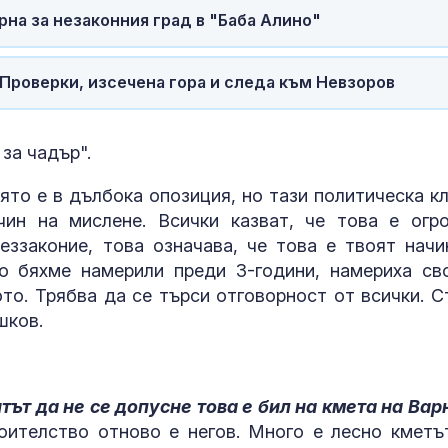
рна за незаконния град в "Баба Алино"
Проверки, изсечена гора и следа към Невзоров
 за чадър".
ято е в дълбока опозиция, но тази политическа кл
чин на мислене. Всички казват, че това е огр
еззаконие, това означава, че това е твоят начи
то бяхме намерили преди 3-години, намериха св
то. Трябва да се търси отговорност от всички. С
шков.
ът да не се допусне това е бил на кмета на Вар
оителство отново е негов. Много е лесно кметъ