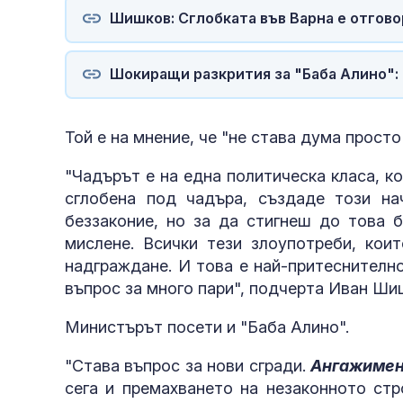
Шишков: Сглобката във Варна е отгово
Шокиращи разкрития за "Баба Алино": 
Той е на мнение, че "не става дума просто
"Чадърът е на една политическа класа, ко
сглобена под чадъра, създаде този на
беззаконие, но за да стигнеш до това б
мислене. Всички тези злоупотреби, кои
надграждане. И това е най-притеснително
въпрос за много пари", подчерта Иван Ши
Министърът посети и "Баба Алино".
"Става въпрос за нови сгради.
Ангажимент
сега и премахването на незаконното стр