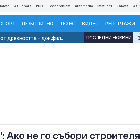
ialoto
Az-jenata
Puls
Teenproblem
Automedia
Imoti.net
Rabota
Az-
СПОРТ
ЛЮБОПИТНО
ТЕХНО
ВИДЕО
РЕПОРТАЖИ
от древността – док.фил...
ПОСЛЕДНИ НОВИНИ
 Ако не го събори строителя