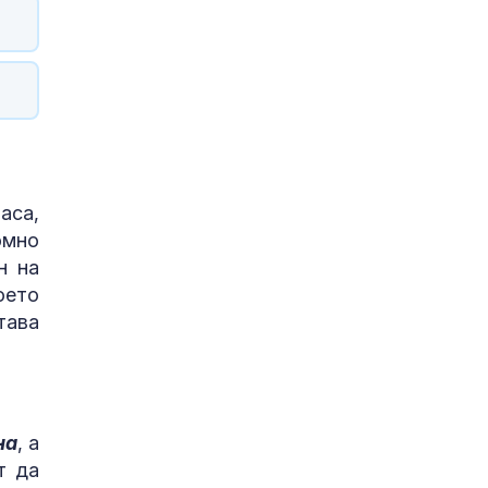
аса,
омно
н на
оето
тава
на
, а
т да