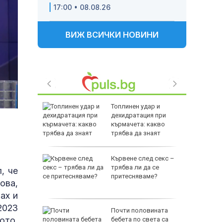
17:00 • 08.08.26
ВИЖ ВСИЧКИ НОВИНИ
в: Да
Топлинен удар и
дехидратация при
то на
кърмачета: какво
ще
трябва да знаят
родителите
ва
Кървене след секс –
трябва ли да се
, че
Дронове
притесняваме?
ова,
законни
ах и
2023
s:
Почти половината
ото,
 с
бебета по света са