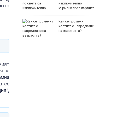
изключително
ното
кърмени през първите
шест месеца
ал край
Как се променят
аински:
костите с напредване
а
на възрастта?
идент
мият
я за
амна
а се
ия",