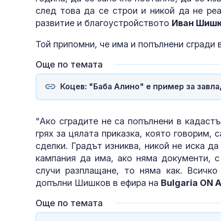
след това да се строи и никой да не ре
развитие и благоустройството
Иван Шиш
Той припомни, че има и попълнени сгради 
Още по темата
Коцев: "Баба Алино" е пример за завл
"Ако сградите не са попълнени в кадаст
грях за цялата приказка, която говорим, 
сделки. Градът изниква, никой не иска да
кампания да има, ако няма документи, с
случи разплащане, то няма как. Всичко
допълни Шишков в ефира на
Bulgaria ON A
Още по темата