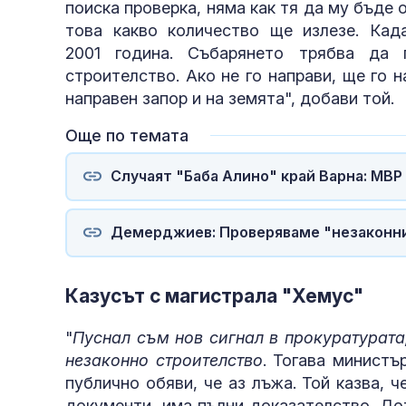
поиска проверка, няма как тя да му бъде
това какво количество ще излезе. Кад
2001 година. Събарянето трябва да 
строителство. Ако не го направи, ще го
направен запор и на земята", добави той.
Още по темата
Случаят "Баба Алино" край Варна: МВР
Демерджиев: Проверяваме "незаконния
Казусът с магистрала "Хемус"
"
Пуснал съм нов сигнал в прокуратурата,
незаконно строителство
. Тогава министъ
публично обяви, че аз лъжа. Той казва, ч
документи, има пълни доказателство. До