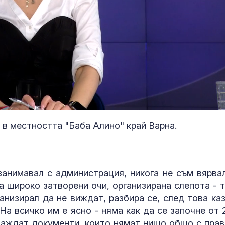
Христо Гадже
видим как
 в местността "Баба Алино" край Варна.
правителство
Румен Радев 
защити националния ни интерес
Гърция засил
контрола по
занимавал с администрация, никога не съм вярвал
плажовете: 
а широко затворени очи, организирана слепота - т
следят за не
ганизирал да не виждат, разбира се, след това каз
чадъри и ограничен достъп
 На всичко им е ясно - няма как да се започне от 
Рецептата Dne
зваждат документи, които нямат нищо общо с прав
Бананов кекс