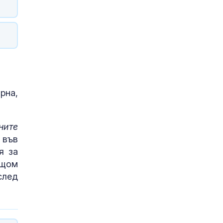
рна,
ните
 във
я за
 щом
след