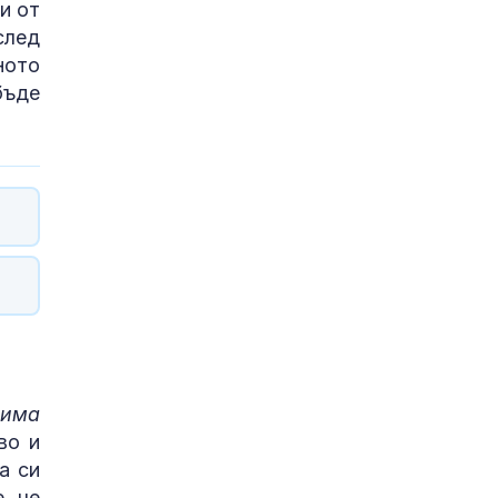
и от
след
ното
бъде
 има
во и
а си
, че