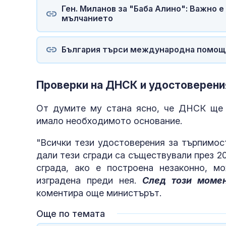
Ген. Миланов за "Баба Алино": Важно е
мълчанието
България търси международна помощ п
Проверки на ДНСК и удостоверени
От думите му стана ясно, че ДНСК ще 
имало необходимото основание.
"Всички тези удостоверения за търпимос
дали тези сгради са съществували през 202
сграда, ако е построена незаконно, 
изградена преди нея.
След този момен
коментира още министърът.
Още по темата