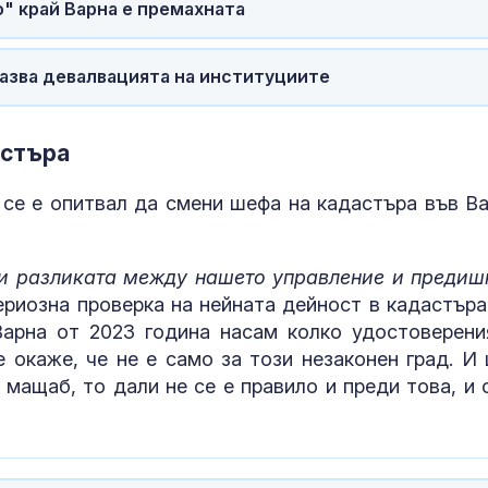
" край Варна е премахната
казва девалвацията на институциите
астъра
е е опитвал да смени шефа на кадастъра във Ва
и разликата между нашето управление и предиш
ериозна проверка на нейната дейност в кадастъра
Варна от 2023 година насам колко удостоверени
 окаже, че не е само за този незаконен град. И
 мащаб, то дали не се е правило и преди това, и 