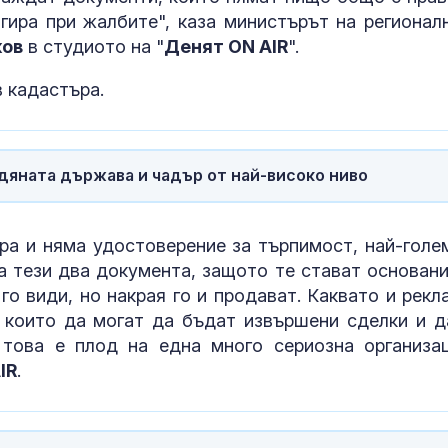
шоколад
агира при жалбите", каза министърът на регионал
ков
в студиото на "
Денят ON AIR
".
Дронът, падн
в кадастъра.
Кардам, е укр
Няма данни з
умишлен инц
адяната държава и чадър от най-високо ниво
ъра и няма удостоверение за търпимост, най-голе
са тези два документа, защото те стават основани
 го види, но накрая го и продават. Каквато и рекл
 които да могат да бъдат извършени сделки и д
 това е плод на една много сериозна организац
IR
.