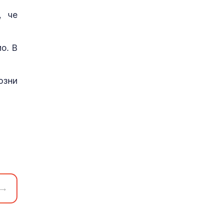
, че
о. В
озни
→