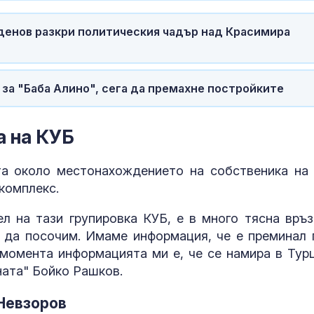
денов разкри политическия чадър над Красимира
 за "Баба Алино", сега да премахне постройките
а на КУБ
та около местонахождението на собственика на
комплекс.
ел на тази групировка КУБ, е в много тясна връз
 да посочим. Имаме информация, че е преминал 
 момента информацията ми е, че се намира в Турц
ата" Бойко Рашков.
Невзоров