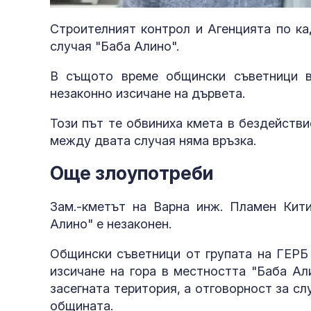
29.65%
Строителният контрол и Агенцията по ка
случая "Баба Алино".
В същото време общински съветници в
незаконно изсичане на дървета.
Този път те обвиниха кмета в бездействи
между двата случая няма връзка.
Още злоупотреби
Зам.-кметът на Варна инж. Пламен Кити
Алино" е незаконен.
Общински съветници от групата на ГЕРБ 
изсичане на гора в местността "Баба Ал
засегната територия, а отговорност за с
общината.