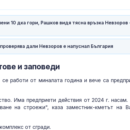
хеликоптери тренират
внимаваме?
адара
Как войните между
Психология з
Иран и Украйна се
родители: Ре
чени 10 дка гори, Рашков видя тясна връзка Невзоров 
превърнаха в един
чувството за
енергиен шок
предвидимос
 проверява дали Невзоров е напуснал България
Меган Маркъл по
Защо рискът 
бански в басейна за
исхемичен ин
ЧРД
повишава в
горещините?
тове и заповеди
 се работи от миналата година и вече са предпр
ство. Има предприети действия от 2024 г. насам.
ване на строежи", каза заместник-кметът на В
комплекс от сгради.