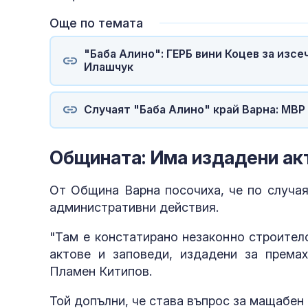
полети под р
Още по темата
"Баба Алино": ГЕРБ вини Коцев за изсе
Илашчук
Случаят "Баба Алино" край Варна: МВР
Общината: Има издадени ак
От Община Варна посочиха, че по случая
административни действия.
"Там е констатирано незаконно строител
актове и заповеди, издадени за премах
Пламен Китипов.
Той допълни, че става въпрос за мащабен 