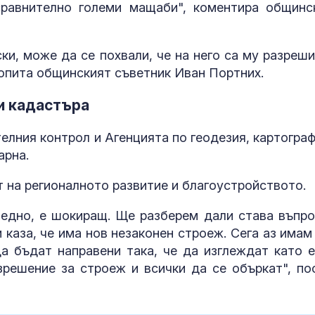
сравнително големи мащаби", коментира общинс
ки, може да се похвали, че на него са му разреши
, попита общинският съветник Иван Портних.
и кадастъра
лния контрол и Агенцията по геодезия, картограф
арна.
 на регионалното развитие и благоустройството.
едно, е шокиращ. Ще разберем дали става въпро
и каза, че има нов незаконен строеж. Сега аз имам
да бъдат направени така, че да изглеждат като е
решение за строеж и всички да се объркат", по