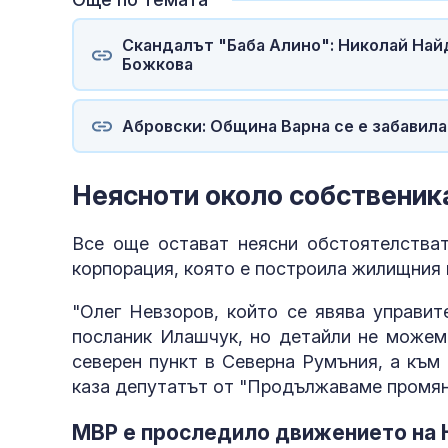
Скандалът "Баба Алино": Николай Най
Божкова
Абровски: Община Варна се е забавила
Неясноти около собственик
Все още остават неясни обстоятелства
корпорация, която е построила жилищния 
"Олег Невзоров, който се явява управит
посланик Илашчук, но детайли не можем
северен пункт в Северна Румъния, а към
каза депутатът от "Продължаваме промян
МВР е проследило движението на 