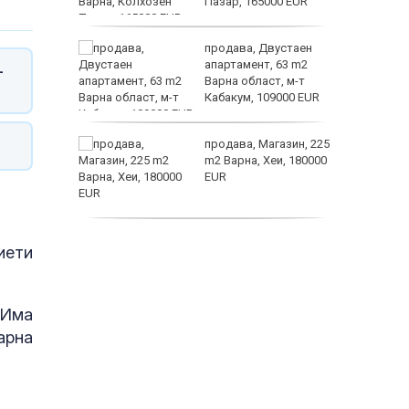
Пазар, 165000 EUR
а
продава, Двустаен
жимът и
апартамент, 63 m2
-
Варна област, м-т
т
Кабакум, 109000 EUR
заболяв
от
продава, Магазин, 225
султ се
m2 Варна, Хеи, 180000
EUR
пеперуд
продава, Офис, 141 m2
иети
Варна, Бриз, 112000
EUR
 Има
арна