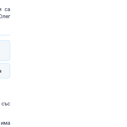
 са
Олег
а
 със
 има