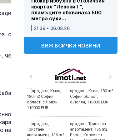
Пожар избухна в столичния
квартал "Левски Г",
пламъците обхванаха 500
ради
метра сухи...
21:39 • 06.08.26
ра с
ВИЖ ВСИЧКИ НОВИНИ
, че
 живеем
продава, Къща, 180 m2
Баба
 а и
София област,
с.Лопян, 110000 EUR
онно
кара
ем
продава, Тристаен
о на
йк и за
апартамент, 136 m2
 да
Варна, Колхозен