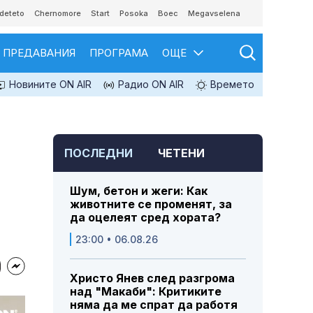
deteto
Chernomore
Start
Posoka
Boec
Megavselena
ПРЕДАВАНИЯ
ПРОГРАМА
ОЩЕ
Новините ON AIR
Радио ON AIR
Времето
ПОСЛЕДНИ
ЧЕТЕНИ
Шум, бетон и жеги: Как
животните се променят, за
да оцелеят сред хората?
23:00 • 06.08.26
Христо Янев след разгрома
над "Макаби": Критиките
няма да ме спрат да работя