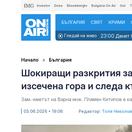
Investor
Dnes
Bloombergtv
Bulgaria On Air
Gol
T
БЪЛГАРИЯ
СВЯТ
КРИМИ
23:00
Гледай на живо
Денят O
Начало
България
Шокиращи разкрития за 
изсечена гора и следа 
Зам.-кметът на Варна инж. Пламен Китипов e ка
03.06.2026 • 19:06
Редактор:
Толя Николо