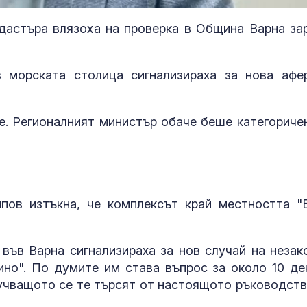
дастъра влязоха на проверка в Община Варна за
 морската столица сигнализираха за нова афе
е. Регионалният министър обаче беше категоричен
За наказание: Пратиха
Можем ли да
пов изтъкна, че комплексът край местността "
в “месомелачката”
до 146 години,
руски войник облечен
повече?
в рокля (ВИДЕО 16+)
във Варна сигнализираха за нов случай на незак
ино". По думите им става въпрос за около 10 де
Китай тества Z-10 за
Как да избер
лучващото се те търсят от настоящото ръководств
опасни мисии:
протеинов ше
щурмовите
какво трябва