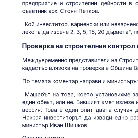
предприятие и строителни дейности в 
съветник арх. Стоян Петков.
"Кой инвеститор, варненски или неварненс
лекота да изсече 2, 3, 5, 15, 20 дървета"
Проверка на строителния контрол 
Междувременно представители на Строите
кадастър влязоха на проверка в Община В
По темата коментар направи и министърът
"Мащабът на това, което установихме за
един обект, или не. Бившият кмет излезе 
версия. Това е един опит двата случая 
Накрая инвеститорът да извади едно раз
министър Иван Шишков.
Още по темата