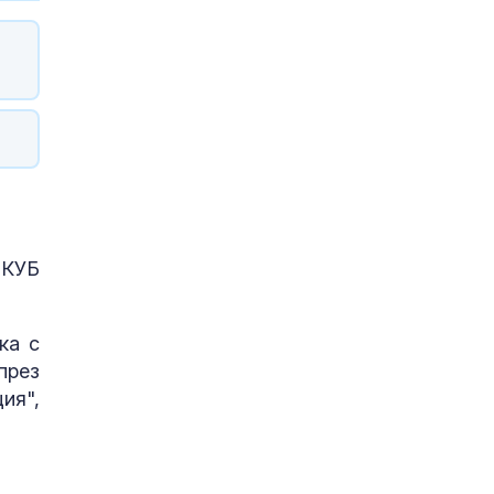
 КУБ
ка с
през
ия",