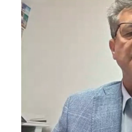
Loaded
:
Unmute