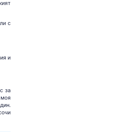
кият
ли с
ия и
с за
 моя
дин.
сочи