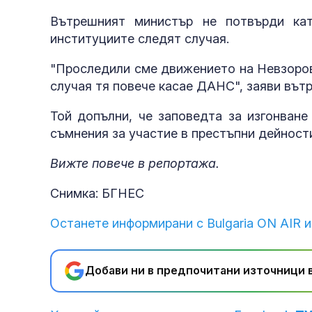
Вътрешният министър не потвърди ка
институциите следят случая.
"Проследили сме движението на Невзоров
случая тя повече касае ДАНС", заяви въ
Той допълни, че заповедта за изгонван
съмнения за участие в престъпни дейности
Вижте повече в репортажа.
Снимка: БГНЕС
Останете информирани с Bulgaria ON AIR и
Добави ни в предпочитани източници в