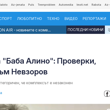
ialoto
Az-jenata
Puls
Teenproblem
Automedia
Imoti.net
Rabota
Az-
СПОРТ
ЛЮБОПИТНО
ТЕХНО
ВИДЕО
РЕПОРТАЖИ
N AIR - новините с коме...
ПОСЛЕДНИ НОВИНИ
"Баба Алино": Проверки,
към Невзоров
тегоричен, че комплексът е незаконен
ва