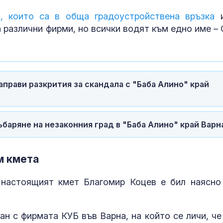
, които са в обща градоустройствена връзка
и
 различни фирми, но всички водят към едно име – 
прави разкрития за скандала с "Баба Алино" край
ъбаряне на незаконния град в "Баба Алино" край Варн
м кмета
настоящият кмет Благомир Коцев е бил наясно
ан с фирмата КУБ във Варна, на който се личи, че