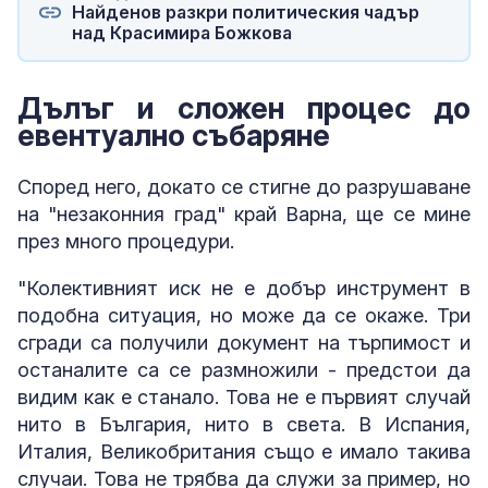
Найденов разкри политическия чадър
над Красимира Божкова
Дълъг и сложен процес до
евентуално събаряне
Според него, докато се стигне до разрушаване
на "незаконния град" край Варна, ще се мине
през много процедури.
"Колективният иск не е добър инструмент в
подобна ситуация, но може да се окаже. Три
сгради са получили документ на търпимост и
останалите са се размножили - предстои да
видим как е станало. Това не е първият случай
нито в България, нито в света. В Испания,
Италия, Великобритания също е имало такива
случаи. Това не трябва да служи за пример, но