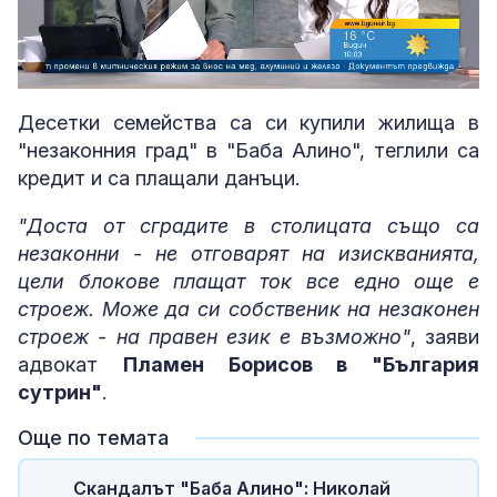
Loaded
:
Unmute
4.32%
Десетки семейства са си купили жилища в
"незаконния град" в "Баба Алино", теглили са
кредит и са плащали данъци.
"Доста от сградите в столицата също са
незаконни - не отговарят на изискванията,
цели блокове плащат ток все едно още е
строеж. Може да си собственик на незаконен
строеж - на правен език е възможно"
, заяви
адвокат
Пламен Борисов в "България
сутрин"
.
Още по темата
Скандалът "Баба Алино": Николай