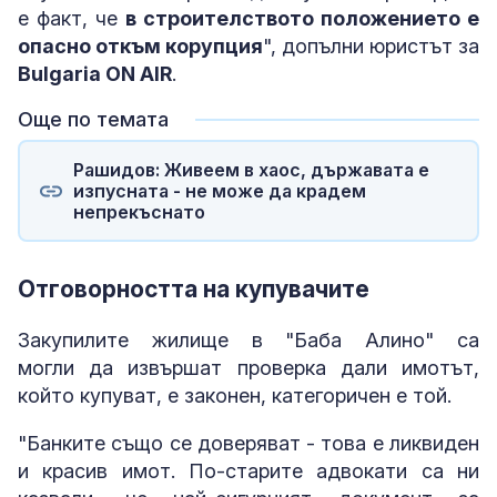
е факт, че
в строителството положението е
опасно откъм корупция
", допълни юристът за
Bulgaria ON AIR
.
Още по темата
Рашидов: Живеем в хаос, държавата е
изпусната - не може да крадем
непрекъснато
Отговорността на купувачите
Закупилите жилище в "Баба Алино" са
могли да извършат проверка дали имотът,
който купуват, е законен, категоричен е той.
"Банките също се доверяват - това е ликвиден
и красив имот. По-старите адвокати са ни