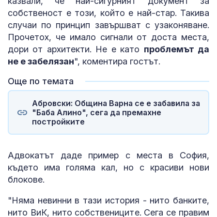
казвали, че най-сигурният документ за
собственост е този, който е най-стар. Такива
случаи по принцип завършват с узаконяване.
Прочетох, че имало сигнали от доста места,
дори от архитекти. Не е като
проблемът да
не е забелязан
", коментира гостът.
Още по темата
Абровски: Община Варна се е забавила за
"Баба Алино", сега да премахне
постройките
Адвокатът даде пример с места в София,
където има голяма кал, но с красиви нови
блокове.
"Няма невинни в тази история - нито банките,
нито ВиК, нито собствениците. Сега се правим