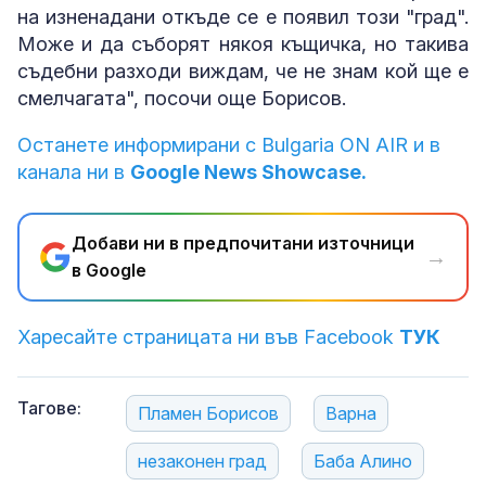
на изненадани откъде се е появил този "град".
Може и да съборят някоя къщичка, но такива
съдебни разходи виждам, че не знам кой ще е
смелчагата", посочи още Борисов.
Останете информирани с Bulgaria ON AIR и в
канала ни в
Google News Showcase.
Добави ни в предпочитани източници
→
в Google
Харесайте страницата ни във Facebook
ТУК
Тагове:
Пламен Борисов
Варна
незаконен град
Баба Алино