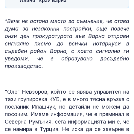
Алино" край Варна
"Вече не остана място за съмнение, че става
дума за незаконни постройки, още повече
онзи ден прокуратурата във Варна отправи
сигнално писмо до всички нотариуси в
съдебен район Варна, с което сигнално ги
уведоми, че е образувано досъдебно
производство.
"Олег Невзоров, който се явява управител на
тази групировка КУБ, е в много тясна връзка с
посланик Илашчук, но детайли не можем да
посочим. Имаме информация, че е преминал в
Северна Румъния, сега информацията ми е, че
се намира в Турция. Не иска да се завърне в