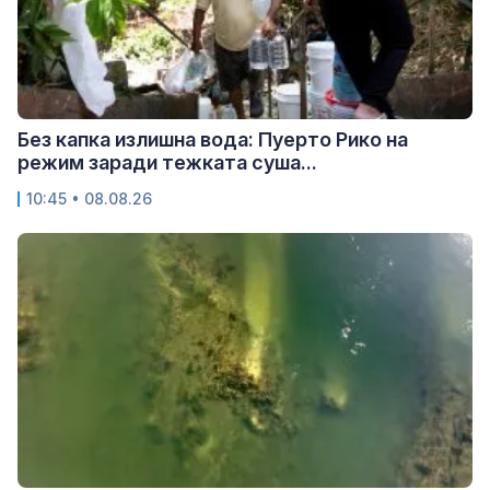
Без капка излишна вода: Пуерто Рико на
режим заради тежката суша...
10:45 • 08.08.26