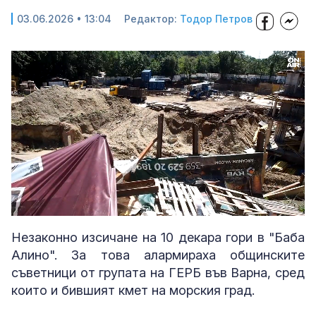
03.06.2026 • 13:04
Редактор:
Тодор Петров
Loaded
:
Unmute
77.71%
Незаконно изсичане на 10 декара гори в "Баба
Алино". За това алармираха общинските
съветници от групата на ГЕРБ във Варна, сред
които и бившият кмет на морския град.