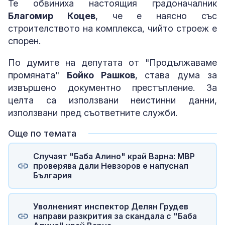
Те обвиниха настоящия градоначалник
Благомир Коцев
, че е наясно със
строителството на комплекса, чийто строеж е
спорен.
По думите на депутата от "Продължаваме
промяната"
Бойко Рашков
, става дума за
извършено документно престъпление. За
целта са използвани неистинни данни,
използвани пред съответните служби.
Още по темата
Случаят "Баба Алино" край Варна: МВР
проверява дали Невзоров е напуснал
България
Уволненият инспектор Делян Грудев
направи разкрития за скандала с "Баба