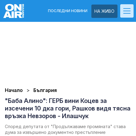
ПОСЛЕДНИ НОВИНИ
НА ЖИВО
Начало
България
"Баба Алино": ГЕРБ вини Коцев за
изсечени 10 дка гори, Рашков видя тясна
връзка Невзоров - Илашчук
Според депутата от "Продължаваме промяната" става
дума за извършено документно престъпление