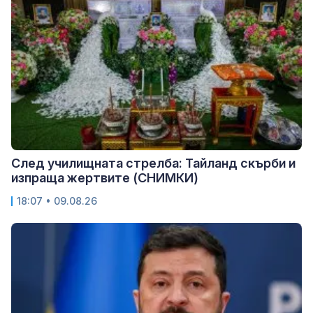
След училищната стрелба: Тайланд скърби и
изпраща жертвите (СНИМКИ)
18:07 • 09.08.26