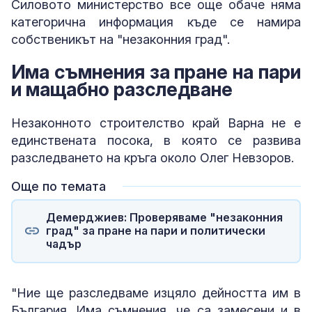
Силовото министерство все още обаче няма
категорична информация къде се намира
собственикът на "незаконния град".
Има съмнения за пране на пари
и мащабно разследване
Незаконното строителство край Варна не е
единствената посока, в която се развива
разследването на кръга около Олег Невзоров.
Още по темата
Демерджиев: Проверяваме "незаконния
град" за пране на пари и политически
чадър
"Ние ще разследваме изцяло дейността им в
България. Има съмнения, че са замесени и в