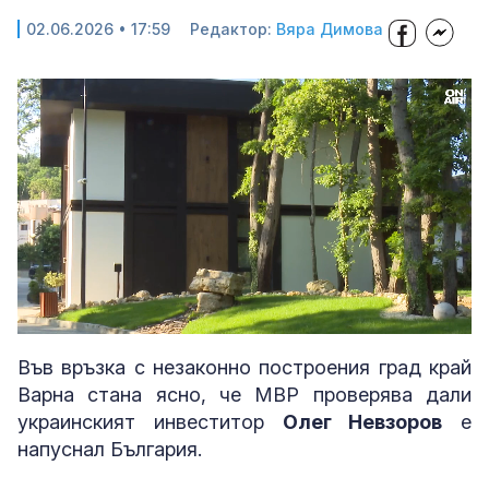
02.06.2026 • 17:59
Редактор:
Вяра Димова
Loaded
:
Unmute
40.99%
Във връзка с незаконно построения град край
Варна стана ясно, че МВР проверява дали
украинският инвеститор
Олег Невзоров
е
напуснал България.