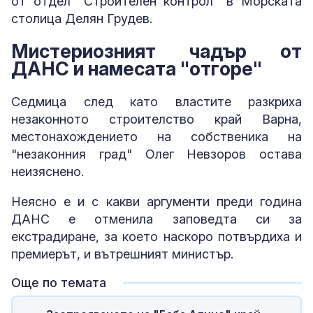
от отдел "Строителен контрол" в Морската
столица Делян Грудев.
Мистериозният чадър от
ДАНС и намесата "отгоре"
Седмица след като властите разкриха
незаконното строителство край Варна,
местонахождението на собственика на
"незаконния град" Олег Невзоров остава
неизяснено.
Неясно е и с какви аргументи преди година
ДАНС е отменила заповедта си за
екстрадиране, за което наскоро потвърдиха и
премиерът, и вътрешният министър.
Още по темата