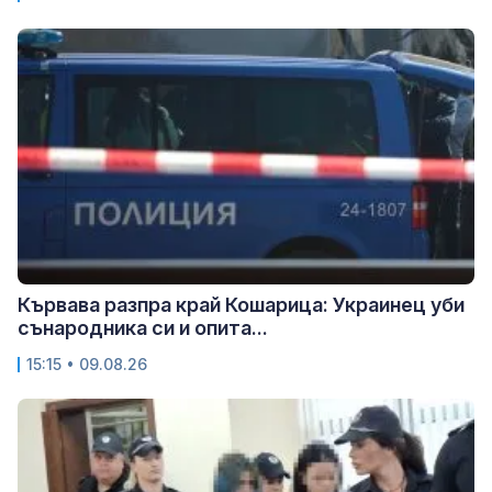
Кървава разпра край Кошарица: Украинец уби
сънародника си и опита...
15:15 • 09.08.26