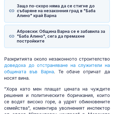
Защо по-скоро няма да се стигне до
събаряне на незаконния град в "Баба
Алино" край Варна
Абровски: Община Варна се е забавила за
"Баба Алино", сега да премахне
постройките
Разкритията около незаконното строителство
доведоха до отстраняване на служители на
общината във Варна
. Те обаче отричат да
носят вина.
"Хора като мен плащат цената на чуждите
решения и политическите боричкания, които
се водят високо горе, а удрят обикновените
семейства", коментира уволненият инспектор