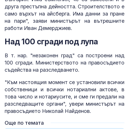
друга престъпна дейността. Строителството е
само върхът на айсберга. Има данни за пране
на пари", заяви министърът на вътрешните
работи Иван Демерджиев.
Над 100 сгради под лупа
В т. нар. "незаконен град" са построени над
100 сгради. Министерството на правосъдието
съдейства на разследването.
"Към настоящия момент се установили всички
собственици и всички нотариални актове, в
това число и нотариусите, и сме ги предали на
разследващите органи", увери министърът на
правосъдието Николай Найденов.
Още по темата