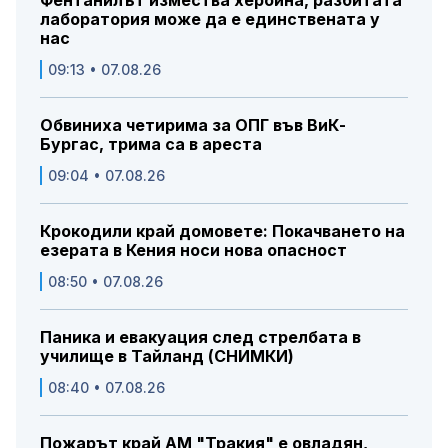
Фентанилът измества хероина, разбитата
лаборатория може да е единствената у
нас
09:13 • 07.08.26
Обвиниха четирима за ОПГ във ВиК-
Бургас, трима са в ареста
09:04 • 07.08.26
Крокодили край домовете: Покачването на
езерата в Кения носи нова опасност
08:50 • 07.08.26
Паника и евакуация след стрелбата в
училище в Тайланд (СНИМКИ)
08:40 • 07.08.26
Пожарът край АМ "Тракия" е овладян,