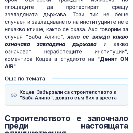
площадите да протестират срещу
завладяната държава. Този пик не беше
случаен и завладяването на институциите не е
някакво клише, както се оказа. Ако говорим за
случая "Баба Алино",
ясно се вижда какво
означава завладяна държава
и какво
означават неработещите институции",
коментира Коцев в студиото на "
Денят ON
AIR
".
Още по темата
Коцев: Забързали са строителството в
"Баба Алино", докато съм бил в ареста
Строителството е започнало
преди настоящата