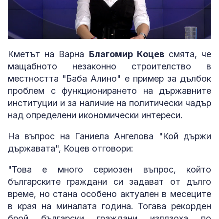
Loaded
:
Unmute
3.41%
Кметът на Варна
Благомир Коцев
смята, че
мащабното незаконно строителство в
местността "Баба Алино" е пример за дълбок
проблем с функционирането на държавните
институции и за наличие на политически чадър
над определени икономически интереси.
На въпрос на Ганиела Ангелова "Кой държи
държавата", Коцев отговори:
"Това е много сериозен въпрос, който
българските граждани си задават от дълго
време, но стана особено актуален в месеците
в края на миналата година. Тогава рекорден
брой български граждани излязоха по