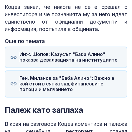
Коцев заяви, че никога не се е срещал с
инвеститора и че познанията му за него идват
единствено от официални документи и
информация, постъпила в общината.
Още по темата
Инж. Шопов: Казусът "Баба Алино"
показва девалвацията на институциите
Ген. Миланов за "Баба Алино": Важно е
кой стои в сянка зад финансовите
потоци и мълчанието
Палеж като заплаха
В края на разговора Коцев коментира и палежа
на семейния ресторант, станал