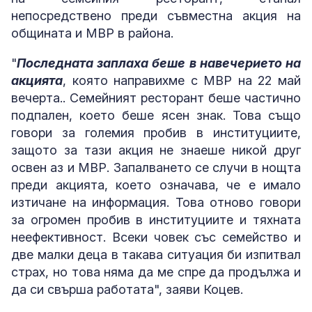
непосредствено преди съвместна акция на
общината и МВР в района.
"
Последната заплаха беше в навечерието на
акцията
, която направихме с МВР на 22 май
вечерта.. Семейният ресторант беше частично
подпален, което беше ясен знак. Това също
говори за големия пробив в институциите,
защото за тази акция не знаеше никой друг
освен аз и МВР. Запалването се случи в нощта
преди акцията, което означава, че е имало
изтичане на информация. Това отново говори
за огромен пробив в институциите и тяхната
неефективност. Всеки човек със семейство и
две малки деца в такава ситуация би изпитвал
страх, но това няма да ме спре да продължа и
да си свърша работата", заяви Коцев.