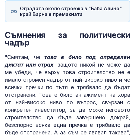
Оградата около строежа в "Баба Алино"
край Варна е премахната
Съмнения за политически
чадър
"Смятам, че
това е било под определен
диктат или страх
, защото никой не може да
ме убеди, че върху това строителство не е
имало огромен чадър от най-високо ниво и че
всички пречки по пътя е трябвало да бъдат
отстранени. Това е било ангажимент на хора
от най-високо ниво по въпрос, свързан с
конкретен инвеститор, за да може неговото
строителство да бъде завършено докрай,
безспорно всяка една пречка е трябвало да
бъде отстранена. А аз съм се явявал такава",