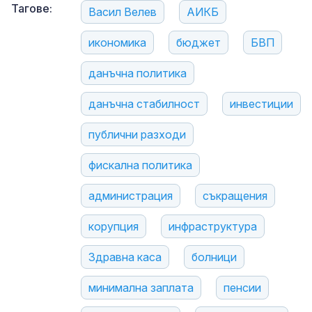
Тагове:
Васил Велев
АИКБ
икономика
бюджет
БВП
данъчна политика
данъчна стабилност
инвестиции
публични разходи
фискална политика
администрация
съкращения
корупция
инфраструктура
Здравна каса
болници
минимална заплата
пенсии