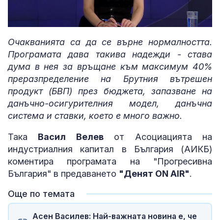
Loaded
:
Unmute
6.22%
Очакванията са да се върне нормалността.
Програмата дава такива надежди - става
дума в нея за връщане към максимум 40%
преразпределение на Брутния вътрешен
продукт (БВП) през бюджета, запазване на
данъчно-осигурителния модел, данъчна
система и ставки, което е много важно.
Така
Васил Велев
от Асоциацията на
индустриалния капитал в България (АИКБ)
коментира програмата на "Прогресивна
България" в предаването
"Денят ON AIR"
.
Още по темата
Асен Василев: Най-важната новина е, че