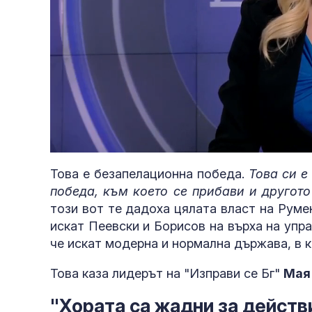
Loaded
:
Unmute
5.08%
Това е безапелационна победа.
Това си е
победа, към което се прибави и другото
този вот те дадоха цялата власт на Руме
искат Пеевски и Борисов на върха на упра
че искат модерна и нормална държава, в к
Това каза лидерът на "Изправи се Бг"
Мая
"Хората са жадни за действ