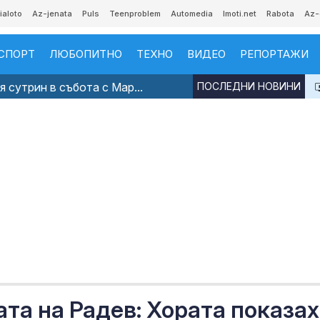
ialoto
Az-jenata
Puls
Teenproblem
Automedia
Imoti.net
Rabota
Az-
СПОРТ
ЛЮБОПИТНО
ТЕХНО
ВИДЕО
РЕПОРТАЖИ
 сутрин в събота с Мар...
ПОСЛЕДНИ НОВИНИ
та на Радев: Хората показах