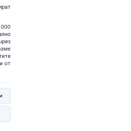
ират
 000
ално
чрез
аме
тите
и от
и