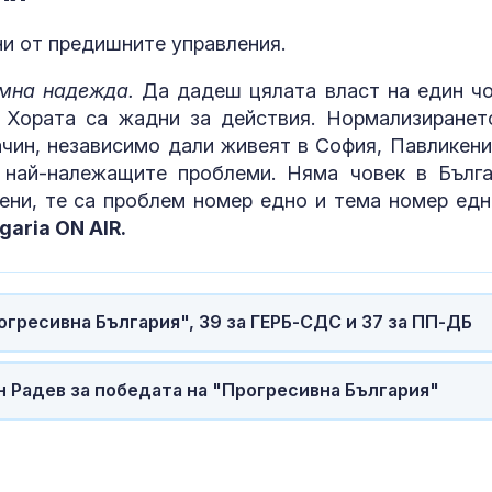
МВнР: Въздуш
и от предишните управления.
транспорт от
ОАЕ остава н
мна надежда.
Да дадеш цялата власт на един чо
 Хората са жадни за действия. Нормализиранет
ачин, независимо дали живеят в София, Павликени
Радев: В Доб
 най-належащите проблеми. Няма човек в Бълга
ще бъде изгр
космически и
цени, те са проблем номер едно и тема номер едн
технологичен
garia ON AIR.
огресивна България", 39 за ГЕРБ-СДС и 37 за ПП-ДБ
 Радев за победата на "Прогресивна България"