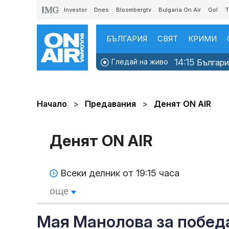
Investor
Dnes
Bloombergtv
Bulgaria On Air
Gol
T
БЪЛГАРИЯ
СВЯТ
КРИМИ
14:15
Гледай на живо
България
Начало
Предавания
Денят ON AIR
Денят ON AIR
Всеки делник от 19:15 часа
още
Мая Манолова за победа