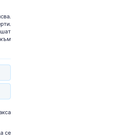
сва.
рти.
ршат
 към
акса
да се