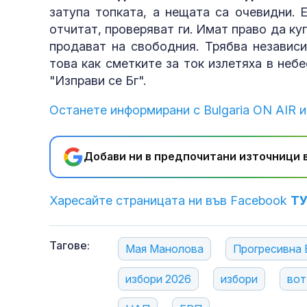
затупа топката, а нещата са очевидни. 
отчитат, проверяват ги. Имат право да куп
продават на свободния. Трябва независи
това как сметките за ток излетяха в неб
"Изправи се Бг".
Останете информирани с Bulgaria ON AIR и
Добави ни в предпочитани източници в
Харесайте страницата ни във Facebook
Т
Тагове:
Мая Манолова
Прогресивна 
избори 2026
избори
вот