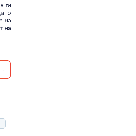
е ги
а го
е на
т на
→
П