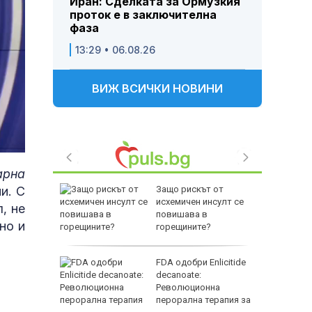
Иран: Сделката за Ормузкия
проток е в заключителна
фаза
13:29 • 06.08.26
ВИЖ ВСИЧКИ НОВИНИ
арна
и. С
анският
Защо рискът от
 на песни
исхемичен инсулт се
, не
чини
повишава в
но и
горещините?
ият в
FDA одобри Еnlicitide
ги бил
decanoate:
л за
Революционна
перорална терапия за