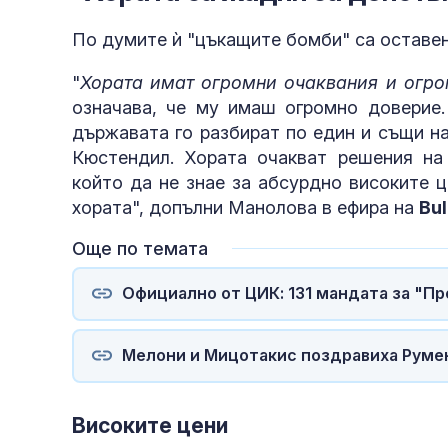
По думите ѝ "цъкащите бомби" са оставен
"
Хората имат огромни очаквания и огро
означава, че му имаш огромно доверие.
държавата го разбират по един и същи н
Кюстендил. Хората очакват решения на
който да не знае за абсурдно високите 
хората", допълни Манолова в ефира на
Bul
Още по темата
Официално от ЦИК: 131 мандата за "Пр
Мелони и Мицотакис поздравиха Румен
Високите цени