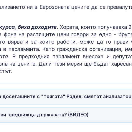
 влизането ни в Еврозоната цените да се превалут
курса, бяха доходите
. Хората, които получаваха 2
на фона на растящите цени говори за едно - брут
то вярва и за които работи, може да го прави 
а в парламента. Като гражданска организация,
им
ата
. В предходния парламент внесоха и депута
ола на цените. Дали тези мерки ще бъдат харесан
стът.
ха досегашните с "тоягата" Радев, смятат анализатор
ерки предвижда държавата? (ВИДЕО)