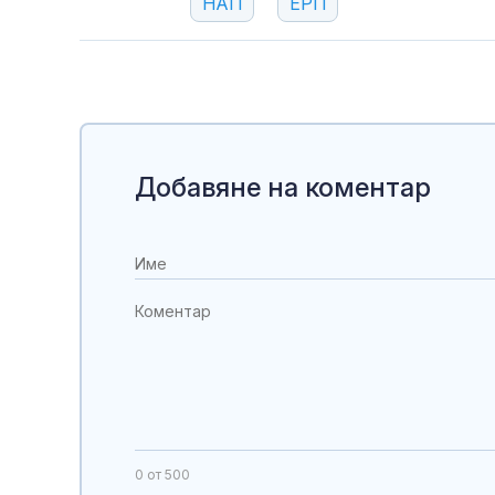
НАП
ЕРП
Добавяне на коментар
0
от 500