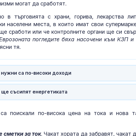
низми могат да сработят.
о в търговията с храни, горива, лекарства лип
ки населени места, в които имат свои супермарке
 ще сработи или че контролните органи ще си свъ
 Еврозоната погледите бяха насочени към КЗП и
оясни тя.
, нужни са по-високи доходи
а ще съсипят енергетиката
са поискали по-висока цена на тока и нова т
 сметки за ток
. Чакат хората да забравят, чакат 