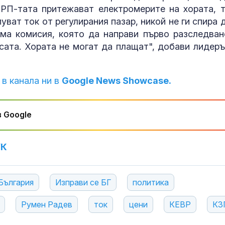
ЕРП-тата притежават електромерите на хората, т
уват ток от регулирания пазар, никой не ги спира д
ма комисия, която да направи първо разследван
есата. Хората не могат да плащат", добави лидеръ
 в канала ни в
Google News Showcase.
 Google
УК
България
Изправи се БГ
политика
Румен Радев
ток
цени
КЕВР
КЗ