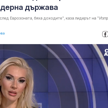
модерна държава
след Еврозоната, бяха доходите", каза лидерът на "Изп
ова