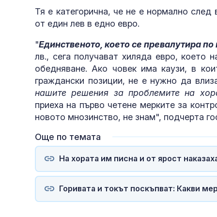
Тя е категорична, че не е нормално след
от един лев в едно евро.
"
Единственото, което се превалутира по 
лв., сега получават хиляда евро, което 
обедняване. Ако човек има каузи, в кои
граждански позиции, не е нужно да влиз
нашите решения за проблемите на хор
приеха на първо четене мерките за контр
новото мнозинство, не знам", подчерта го
Още по темата
На хората им писна и от ярост наказа
Горивата и токът поскъпват: Какви м