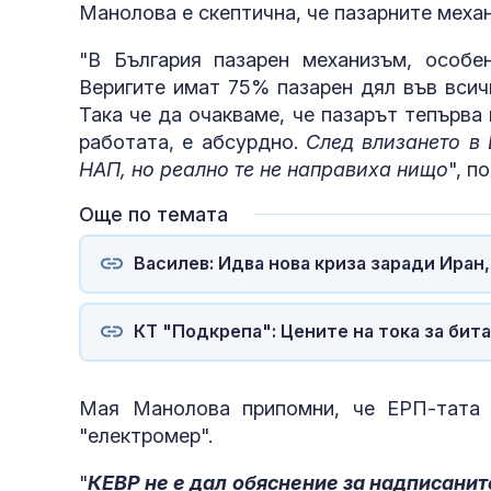
Манолова е скептична, че пазарните меха
"В България пазарен механизъм, особен
Веригите имат 75% пазарен дял във всич
Така че да очакваме, че пазарът тепърва
работата, е абсурдно.
След влизането в
НАП, но реално те не направиха нищо
", п
Още по темата
Василев: Идва нова криза заради Иран
КТ "Подкрепа": Цените на тока за бит
Мая Манолова припомни, че ЕРП-тата 
"електромер".
"
КЕВР не е дал обяснение за надписаните