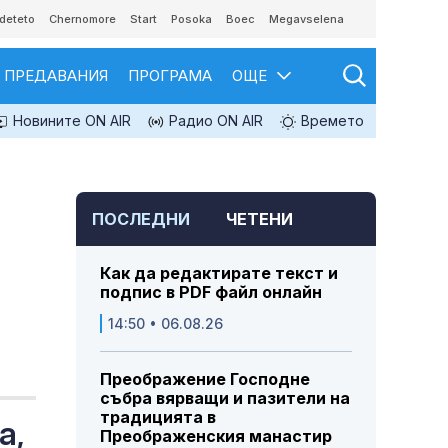
deteto
Chernomore
Start
Posoka
Boec
Megavselena
ПРЕДАВАНИЯ
ПРОГРАМА
ОЩЕ
Новините ON AIR
Радио ON AIR
Времето
ПОСЛЕДНИ
ЧЕТЕНИ
Как да редактирате текст и
подпис в PDF файл онлайн
14:50 • 06.08.26
Преображение Господне
събра вярващи и пазители на
традицията в
а,
Преображенския манастир