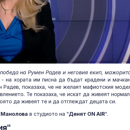
 победа на Румен Радев и неговия екип, мажорит
- на хората им писна да бъдат крадени и мачкан
Почина итали
певец и автор
н Радев, показаха, че не желаят мафиотския модел
Франческо Гу
влението. Те показаха, че искат да живеят нормал
оято да живеят те и да отглеждат децата си.
Жестоко убит
 Манолова
в студиото на "
Денят ON AIR
".
Пловдив Геор
сирак, мечтае
деца
ия"