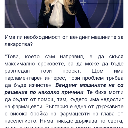
Loaded
:
Unmute
2.83%
Има ли необходимост от вендинг машините за
лекарства?
"Това, което съм направил, е да скъся
максимално сроковете, за да може да бъде
разгледан този проект. Щом има
парламентарен интерес, този проблем трябва
да бъде изчистен.
Вендинг машините не са
решение по няколко причини
. Те биха могли
да бъдат от помощ там, където има недостиг
на фармацевти. България е една от държавите
с висока бройка на фармацевти на глава от
населението. Няма никъде държава по света,
където във всяко населено място, независимо