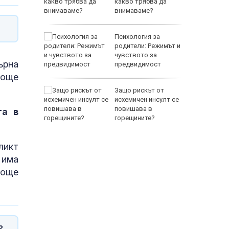
какво трябва да
тренират
внимаваме?
между
Психология за
а се
родители: Режимът и
 един
чувството за
ърна
предвидимост
EUR
 още
 по
Защо рискът от
йна за
исхемичен инсулт се
повишава в
та в
горещините?
ликт
 има
 още
800 EUR
?