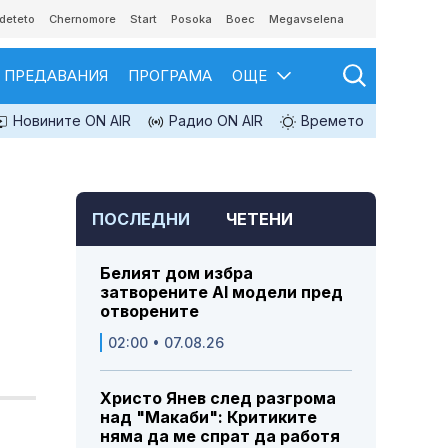
deteto
Chernomore
Start
Posoka
Boec
Megavselena
ПРЕДАВАНИЯ
ПРОГРАМА
ОЩЕ
Новините ON AIR
Радио ON AIR
Времето
ПОСЛЕДНИ
ЧЕТЕНИ
Белият дом избра
затворените AI модели пред
отворените
02:00 • 07.08.26
Христо Янев след разгрома
над "Макаби": Критиките
няма да ме спрат да работя