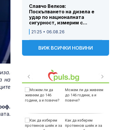
Славчо Велков:
Поскъпването на дизела е
удар по националната
сигурност, измерим с...
21:25 • 06.08.26
ВИЖ ВСИЧКИ НОВИНИ
иза.
а на
щите
 Пратиха
Можем ли да живеем
.
ката”
до 146 години, а и
 облечен
повече?
ЕО 16+)
роф.
ата.
Z-10 за
Как да изберем
протеинов шейк и за