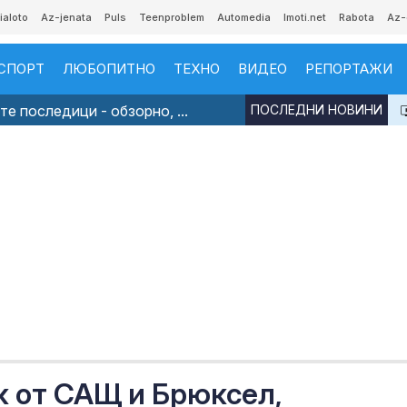
ialoto
Az-jenata
Puls
Teenproblem
Automedia
Imoti.net
Rabota
Az-
СПОРТ
ЛЮБОПИТНО
ТЕХНО
ВИДЕО
РЕПОРТАЖИ
е последици - обзорно, ...
ПОСЛЕДНИ НОВИНИ
к от САЩ и Брюксел,