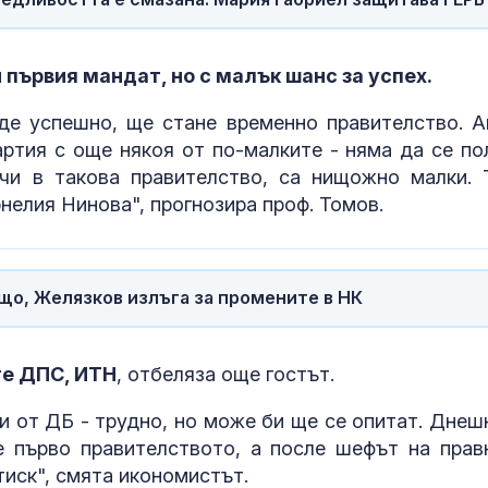
 първия мандат, но с малък шанс за успех.
де успешно, ще стане временно правителство. А
артия с още някоя от по-малките - няма да се по
чи в такова правителство, са нищожно малки. 
нелия Нинова", прогнозира проф. Томов.
що, Желязков излъга за промените в НК
те ДПС, ИТН
, отбеляза още гостът.
и от ДБ - трудно, но може би ще се опитат. Днеш
е първо правителството, а после шефът на прав
тиск", смята икономистът.