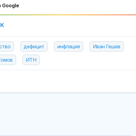
 Google
УК
ство
дефицит
инфлация
Иван Гешев
Томов
ИТН