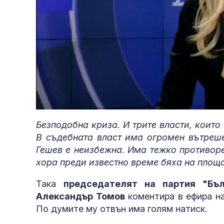
Loaded
:
Unmute
5.86%
Безподобна криза. И трите власти, които
В съдебната власт има огромен вътреше
Гешев е неизбежна. Има тежко противоре
хора преди известно време бяха на площ
Така
председателят на партия "Бъл
Александър Томов
коментира в ефира на
По думите му отвън има голям натиск.