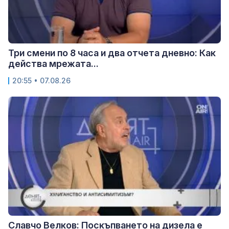
Три смени по 8 часа и два отчета дневно: Как
действа мрежата...
20:55 • 07.08.26
Славчо Велков: Поскъпването на дизела е