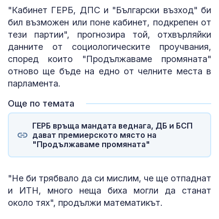
"Кабинет ГЕРБ, ДПС и "Български възход" би
бил възможен или поне кабинет, подкрепен от
тези партии", прогнозира той, отхвърляйки
данните от социологическите проучвания,
според които "Продължаваме промяната"
отново ще бъде на едно от челните места в
парламента.
Още по темата
ГЕРБ връща мандата веднага, ДБ и БСП
дават премиерското място на
"Продължаваме промяната"
"Не би трябвало да си мислим, че ще отпаднат
и ИТН, много неща биха могли да станат
около тях", продължи математикът.