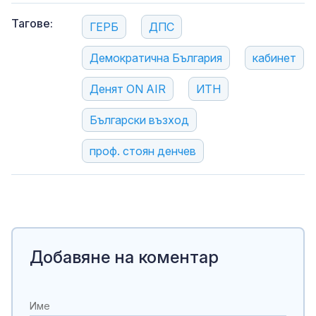
Тагове:
ГЕРБ
ДПС
Демократична България
кабинет
Денят ON AIR
ИТН
Български възход
проф. стоян денчев
Добавяне на коментар