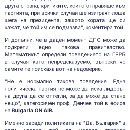
друга страна, критиките, които отправяше към
партията, при всички случаи ще изиграят лоша
шега на президента, защото хората ще си
кажат, че той им се подмазва", коментира той.
И допълни, че в даден момент ДПС може да
подкрепи едно такова правителство.
Математикът определи поведението на ГЕРБ
в случая като непредсказуемо, въпреки че
самите те поискаха вот на недоверие.
"Не е нормално такова поведение. Една
политическа партия не може да иска лидерът
на друга да се оттегли, за да може да стане
нещо", категоричен проф. Денчев той в ефира
на
Bulgaria ON AIR.
Именно заради политиката на "Да, България" в