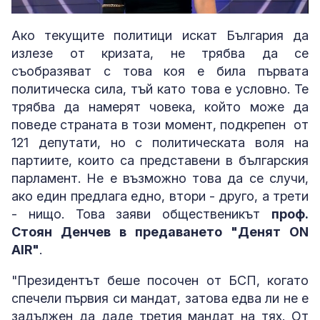
Loaded
:
Unmute
3.99%
Ако текущите политици искат България да
излезе от кризата, не трябва да се
съобразяват с това коя е била първата
политическа сила, тъй като това е условно. Те
трябва да намерят човека, който може да
поведе страната в този момент, подкрепен от
121 депутати, но с политическата воля на
партиите, които са представени в българския
парламент. Не е възможно това да се случи,
ако един предлага едно, втори - друго, а трети
- нищо. Това заяви общественикът
проф.
Стоян Денчев в предаването "Денят ON
AIR"
.
"Президентът беше посочен от БСП, когато
спечели първия си мандат, затова едва ли не е
задължен да даде третия мандат на тях. От