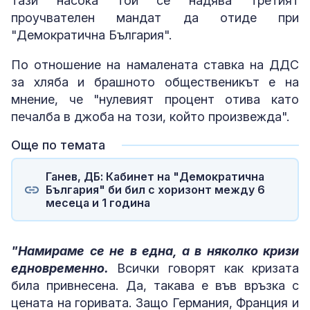
тази насока той се надява третият
проучвателен мандат да отиде при
"Демократична България".
По отношение на намалената ставка на ДДС
за хляба и брашното общественикът е на
мнение, че "нулевият процент отива като
печалба в джоба на този, който произвежда".
Още по темата
Ганев, ДБ: Кабинет на "Демократична
България" би бил с хоризонт между 6
месеца и 1 година
"Намираме се не в една, а в няколко кризи
едновременно.
Всички говорят как кризата
била привнесена. Да, такава е във връзка с
цената на горивата. Защо Германия, Франция и