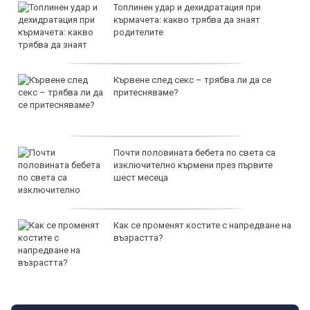
Топлинен удар и дехидратация при
кърмачета: какво трябва да знаят
родителите
Кървене след секс – трябва ли да се
притесняваме?
Почти половината бебета по света са
изключително кърмени през първите
шест месеца
Как се променят костите с напредване на
възрастта?