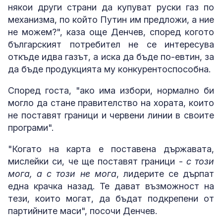
някои други страни да купуват руски газ по
механизма, по който Путин им предложи, а ние
не можем?", каза още Денчев, според когото
българският потребител не се интересува
откъде идва газът, а иска да бъде по-евтин, за
да бъде продукцията му конкурентоспособна.
Според госта, "ако има избори, нормално би
могло да стане правителство на хората, които
не поставят граници и червени линии в своите
програми".
"Когато на карта е поставена държавата,
мислейки си, че ще поставят граници -
с този
мога, а с този не мога
, лидерите се дърпат
една крачка назад. Те дават възможност на
тези, които могат, да бъдат подкрепени от
партийните маси", посочи Денчев.