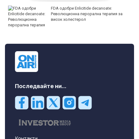
FDA одобри Еnlicitide decanoate:
Революционна перорална терапия за
висок холестерол
Последвайте ни...
Контакти