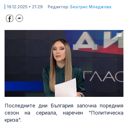
19.12.2025 • 21:29
Редактор:
Беатрис Младжова
Loaded
:
Unmute
4.25%
Последните дни България започна поредния
сезон на сериала, наречен "Политическа
криза".