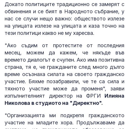
Докато политиците традиционно се замерят с
обвинения и се бият в Народното събрание, у
нас се случи нещо важно: обществото излезе
на улицата излезе на улицата и каза точно на
тези политици какво не му харесва.
"Ако съдим от протестите от последния
месец, можем да кажем, че някъде във
времето диалогът е счупен. Ако има позитивна
страна, тя е, че гражданите след много дълго
време осъзнаха силата на своето гражданско
участие. Бяхме позабравили, че те са сила и
тяхното участие може да променя", заяви
изпълнителният директор на ФРГИ
Илияна
Николова в студиото на "Директно".
"Организацията ми подкрепя гражданското
участие на младите хора. Продължаваме да