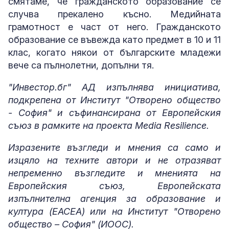
смятаме, че гражданското образование се
случва прекалено късно. Медийната
грамотност е част от него. Гражданското
образование се въвежда като предмет в 10 и 11
клас, когато някои от българските младежи
вече са пълнолетни, допълни тя.
"Инвестор.бг" АД изпълнява инициатива,
подкрепена от Институт "Отворено общество
- София" и съфинансирана от Европейския
съюз в рамките на проекта Media Resilience.
Изразените възгледи и мнения са само и
изцяло на техните автори и не отразяват
непременно възгледите и мненията на
Европейския съюз, Европейската
изпълнителна агенция за образование и
култура (EACEA) или на Институт "Отворено
общество – София" (ИООС).