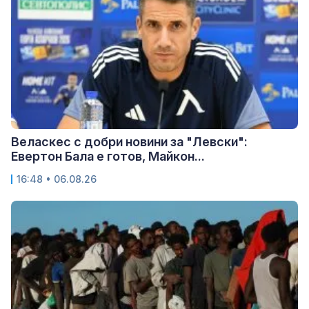
Веласкес с добри новини за "Левски":
Евертон Бала е готов, Майкон...
16:48 • 06.08.26